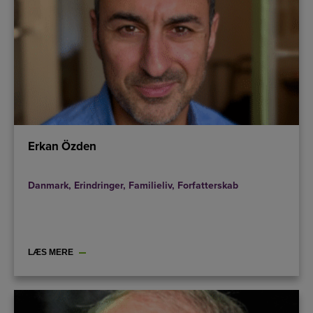
Erkan Özden
Danmark
,
Erindringer
,
Familieliv
,
Forfatterskab
LÆS MERE