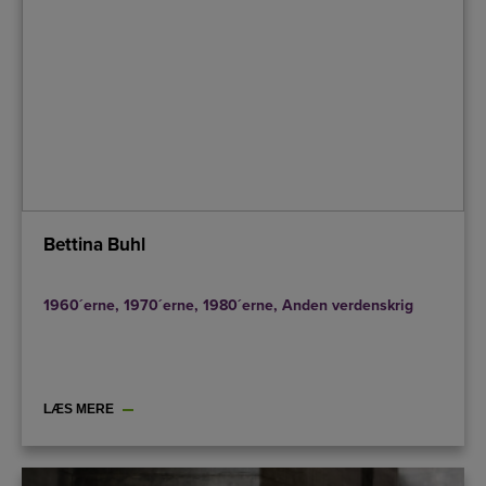
Bettina Buhl
1960´erne
,
1970´erne
,
1980´erne
,
Anden verdenskrig
LÆS MERE