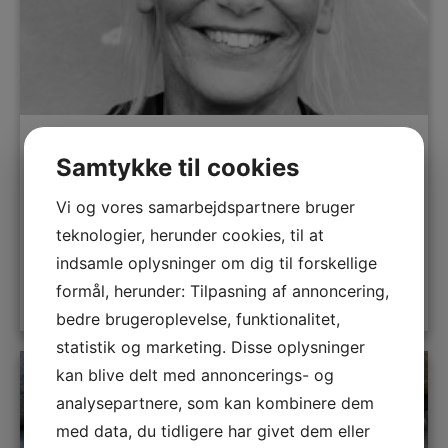
Marianne Mortensen
Samtykke til cookies
Erindringer
,
Holger Drachmann
,
Musikalske foredrag
Vi og vores samarbejdspartnere bruger
teknologier, herunder cookies, til at
indsamle oplysninger om dig til forskellige
formål, herunder: Tilpasning af annoncering,
LÆS MERE
bedre brugeroplevelse, funktionalitet,
statistik og marketing. Disse oplysninger
kan blive delt med annoncerings- og
analysepartnere, som kan kombinere dem
med data, du tidligere har givet dem eller