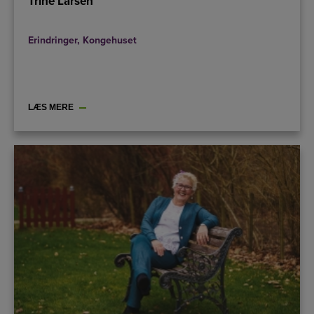
Trine Larsen
Erindringer
,
Kongehuset
LÆS MERE