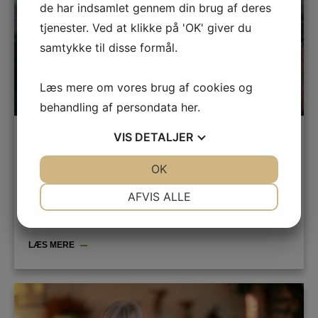
de har indsamlet gennem din brug af deres
tjenester. Ved at klikke på 'OK' giver du
samtykke til disse formål.
Læs mere om vores brug af cookies og
behandling af persondata
her
.
Michala Petri & Lars Hannibal
VIS
DETALJER
JA
NEJ
OK
JA
NEJ
Erindringer
,
Karriere
,
Musikalske foredrag
NØDVENDIGE
PRÆFERENCER
AFVIS ALLE
JA
NEJ
JA
NEJ
MARKETING
STATISTIK
LÆS MERE