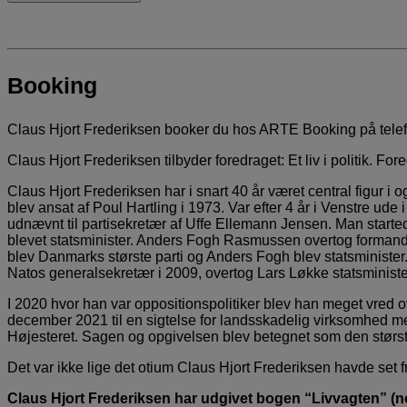
Booking
Claus Hjort Frederiksen booker du hos ARTE Booking på tele
Claus Hjort Frederiksen tilbyder foredraget: Et liv i politik. F
Claus Hjort Frederiksen har i snart 40 år været central figur i 
blev ansat af Poul Hartling i 1973. Var efter 4 år i Venstre u
udnævnt til partisekretær af Uffe Ellemann Jensen. Man starte
blevet statsminister. Anders Fogh Rasmussen overtog formands
blev Danmarks største parti og Anders Fogh blev statsministe
Natos generalsekretær i 2009, overtog Lars Løkke statsminister
I 2020 hvor han var oppositionspolitiker blev han meget vred 
december 2021 til en sigtelse for landsskadelig virksomhed med
Højesteret. Sagen og opgivelsen blev betegnet som den størst
Det var ikke lige det otium Claus Hjort Frederiksen havde set fre
Claus Hjort Frederiksen har udgivet bogen “Livvagten” (