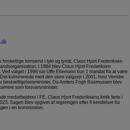
.dk
s forskellige formænd i tykt og tyndt. Claus Hjort Frederiksen
 Landsorganisation. I 1984 blev Claus Hjort Frederiksen
. Ved valget i 1998 var Uffe Ellemann kun 1 mandat fra at være
Det kulminerede med den store valgsejr i 2001, hvor Venstre
blev beskæftigelsesminister. Da Anders Fogh Rasmussen blev
arriere som forsvarsminister.
e medarbejdere i FE. Claus Hjort Frederiksens kritik førte i
023. Sagen blev opgivet af regeringen efter 8 kendelser fra
agen i en kommission.