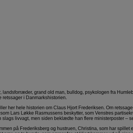
 landsforræder, grand old man, bulldog, psykologen fra Humlebæk
re retssager i Danmarkshistorien.
ller her hele historien om Claus Hjort Frederiksen. Om retssag
, som Lars Løkke Rasmussens beskytter, som Venstres partisekret
 slags livvagt, men siden beklædte han flere ministerposter – s
n på Frederiksberg og hustruen, Christina, som har spillet en 