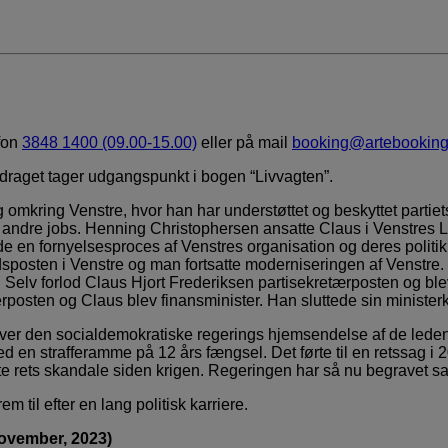
fon
3848 1400 (09.00-15.00)
eller på mail
booking@artebooking
oredraget tager udgangspunkt i bogen “Livvagten”.
og omkring Venstre, hvor han har understøttet og beskyttet partiet
de i andre jobs. Henning Christophersen ansatte Claus i Venstres
de en fornyelsesproces af Venstres organisation og deres politik
posten i Venstre og man fortsatte moderniseringen af Venstre. 
r. Selv forlod Claus Hjort Frederiksen partisekretærposten og 
posten og Claus blev finansminister. Han sluttede sin ministerk
over den socialdemokratiske regerings hjemsendelse af de ledend
 en strafferamme på 12 års fængsel. Det førte til en retssag i 2
e rets skandale siden krigen. Regeringen har så nu begravet s
m til efter en lang politisk karriere.
november, 2023)