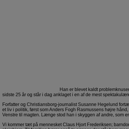
Han er blevet kaldt problemknuser,
sidste 25 år og står i dag anklaget i en af de mest spektakulæ
Forfatter og Christiansborg-journalist Susanne Hegelund fortæ
et liv i politik, først som Anders Fogh Rasmussens højre hånd
Venstre til magten. Længe stod han i skyggen af andre, som en
Vi kommer tæt på mennesket Claus Hjort Frederiksen; barndomme