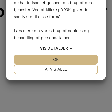
de har indsamlet gennem din brug af deres
onoplysninger
tjenester. Ved at klikke på 'OK' giver du
samtykke til disse formål.
Læs mere om vores brug af cookies og
behandling af persondata
her
.
VIS
DETALJER
JA
NEJ
OK
JA
NEJ
NØDVENDIGE
PRÆFERENCER
AFVIS ALLE
JA
NEJ
JA
NEJ
MARKETING
STATISTIK