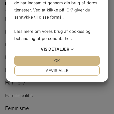
de har indsamlet gennem din brug af deres
F
tjenester. Ved at klikke på 'OK' giver du
samtykke til disse formål.
Facebook/Instagram
Læs mere om vores brug af cookies og
Facisme
behandling af persondata
her
.
Fagbevægelsen
VIS
DETALJER
Fakturafabrikker
JA
NEJ
OK
JA
NEJ
NØDVENDIGE
PRÆFERENCER
Falske nyheder
AFVIS ALLE
JA
NEJ
JA
NEJ
Familieliv
MARKETING
STATISTIK
Familiepolitik
Feminisme