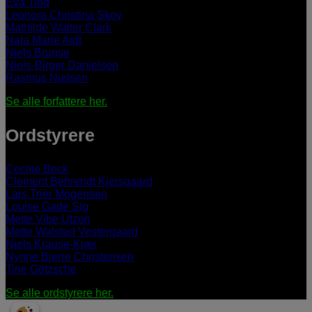
Eva Tind
Leonora Christina Skov
Mathilde Walter Clark
Naja Marie Aidt
Niels Brunse
Niels-Birger Danielsen
Rasmus Nielsen
Se alle forfattere her.
Ordstyrere
Cecilie Beck
Clement Behrendt Kjersgaard
Lars Trier Mogensen
Louise Gade Sig
Mette Vibe Utzon
Mette Walsted Vestergaard
Niels Krause-Kjær
Nynne Bjerre Christensen
Tine Götzsche
Se alle ordstyrere her.