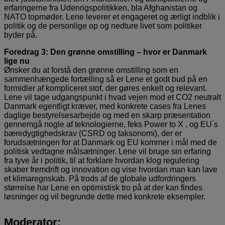
erfaringerne fra Udenrigspolitikken, bla Afghanistan og
NATO topmøder. Lene leverer et engageret og ærligt indblik i
politik og de personlige op og nedture livet som politiker
byder på.
Foredrag 3: Den grønne omstilling – hvor er Danmark
lige nu
Ønsker du at forstå den grønne omstilling som en
sammenhængede fortælling så er Lene et godt bud på en
formidler af kompliceret stof, der gøres enkelt og relevant.
Lene vil tage udgangspunkt i hvad vejen mod et CO2 neutralt
Danmark egentligt kræver, med konkrete cases fra Lenes
daglige bestyrelsesarbejde og med en skarp præsentation
gennemgå nogle af teknologierne, feks Power to X , og EU ́s
bæredygtighedskrav (CSRD og taksonomi), der er
forudsætningen for at Danmark og EU kommer i mål med de
politisk vedtagne målsætninger. Lene vil bruge sin erfaring
fra tyve år i politik, til at forklare hvordan klog regulering
skaber fremdrift og innovation og vise hvordan man kan lave
et klimaregnskab. På trods af de globale udfordringers
størrelse har Lene en optimistisk tro på at der kan findes
løsninger og vil begrunde dette med konkrete eksempler.
Moderator: