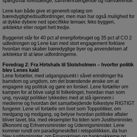
spørgsmål foreståelige, sammenhængende og nærværende.
Lene kan både give et generelt oplæg om
bæredygtighedsudfordringer, men man har også mulighed for
at dykke dybere ned specifikke temaer, feks byggeri,
arkitektur eller noget helt tredje.
Byggeriet står for 40 pct af energiforbruget og 35 pct af CO 2
udledningen og Lene kan med stort engagement forklare
hvordan man skaber bæredygtige byer og anvendelsen af
arkitektur til at løse udfordringerne.
Foredrag 2: Fra Hirtshals til Slotsholmen – hvorfor politik
blev Lenes kald
Lene fortæller, med udgangspunkt i såvel erindringer fra
barndom og ungdom, om det brændende ønske om at
engagere sig politisk og gøre en forskel. Lene fortæller om
kampen for at blive valgt til folketinget, hvordan man som
ung, nyvalgt politiker lykkedes med at slå igennem i
medierne og hvordan det samarbejdende folkestyre RIGTIGT
fungerer. Lene vil fortælle om livet som Toppolitiker, om
medgang og modgang, og belyse hvordan politiske aftaler
bliver lavet, bla. med eksempler fra tiden som Justitsminister,
Økonomi og Erhvervsminister og Udenrigsminister. Lene
kommer rundt om paradigmeskiftet i retspolitikken, da hun
blev justitsminister, om Finanskrisen og bankpakkerne og