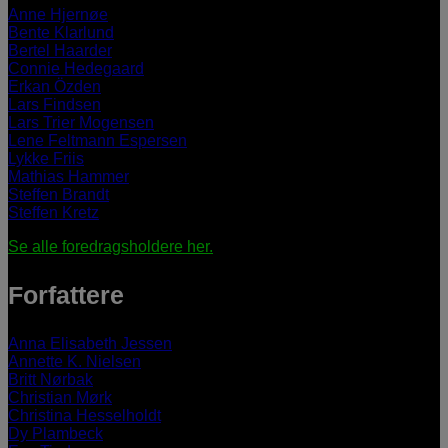
Anne Hjernøe
Bente Klarlund
Bertel Haarder
Connie Hedegaard
Erkan Özden
Lars Findsen
Lars Trier Mogensen
Lene Feltmann Espersen
Lykke Friis
Mathias Hammer
Steffen Brandt
Steffen Kretz
Se alle foredragsholdere her.
Forfattere
Anna Elisabeth Jessen
Annette K. Nielsen
Britt Nørbak
Christian Mørk
Christina Hesselholdt
Dy Plambeck