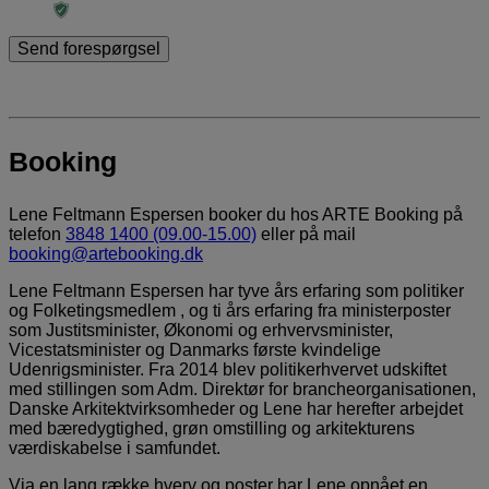
Booking
Lene Feltmann Espersen booker du hos ARTE Booking på
telefon
3848 1400 (09.00-15.00)
eller på mail
booking@artebooking.dk
Lene Feltmann Espersen har tyve års erfaring som politiker
og Folketingsmedlem , og ti års erfaring fra ministerposter
som Justitsminister, Økonomi og erhvervsminister,
Vicestatsminister og Danmarks første kvindelige
Udenrigsminister. Fra 2014 blev politikerhvervet udskiftet
med stillingen som Adm. Direktør for brancheorganisationen,
Danske Arkitektvirksomheder og Lene har herefter arbejdet
med bæredygtighed, grøn omstilling og arkitekturens
værdiskabelse i samfundet.
Via en lang række hverv og poster har Lene opnået en