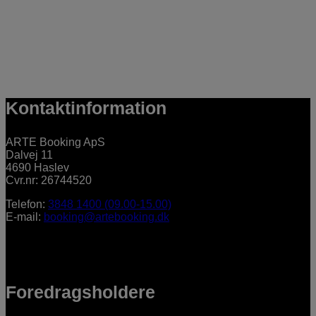
Kontaktinformation
ARTE Booking ApS
Dalvej 11
4690 Haslev
Cvr.nr: 26744520
Telefon:
3848 1400 (09.00-15.00)
E-mail:
booking@artebooking.dk
Foredragsholdere