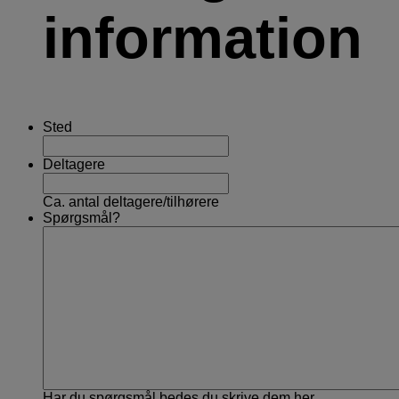
information
Sted
Deltagere
Ca. antal deltagere/tilhørere
Spørgsmål?
Har du spørgsmål bedes du skrive dem her.