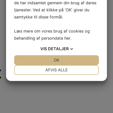
de har indsamlet gennem din brug af deres
tjenester. Ved at klikke på 'OK' giver du
samtykke til disse formål.
Læs mere om vores brug af cookies og
behandling af persondata
her
.
VIS
DETALJER
JA
NEJ
OK
JA
NEJ
 information
NØDVENDIGE
PRÆFERENCER
AFVIS ALLE
JA
NEJ
JA
NEJ
MARKETING
STATISTIK