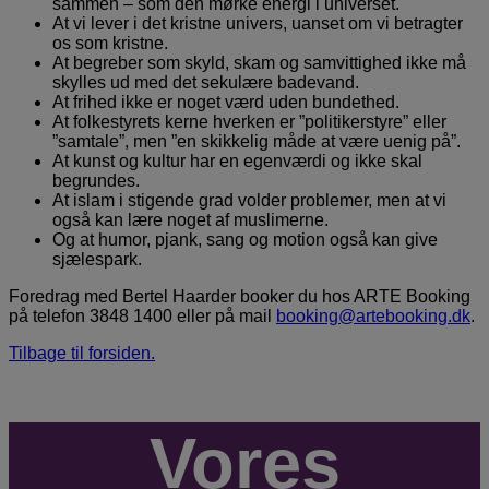
sammen – som den mørke energi i universet.
At vi lever i det kristne univers, uanset om vi betragter
os som kristne.
At begreber som skyld, skam og samvittighed ikke må
skylles ud med det sekulære badevand.
At frihed ikke er noget værd uden bundethed.
At folkestyrets kerne hverken er ”politikerstyre” eller
”samtale”, men ”en skikkelig måde at være uenig på”.
At kunst og kultur har en egenværdi og ikke skal
begrundes.
At islam i stigende grad volder problemer, men at vi
også kan lære noget af muslimerne.
Og at humor, pjank, sang og motion også kan give
sjælespark.
Foredrag med Bertel Haarder booker du hos ARTE Booking
på telefon 3848 1400 eller på mail
booking@artebooking.dk
.
Tilbage til forsiden.
Vores