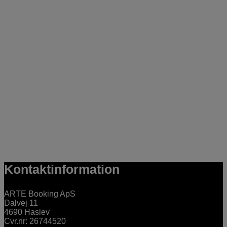
Kontaktinformation
ARTE Booking ApS
Dalvej 11
4690 Haslev
Cvr.nr: 26744520