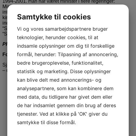
1994-2001. Han har været minister i flere regeringer:
Ministerposter: Undervisningsminister, forskningsminister,
integrationsminister, europaminister, udviklingsminister,
Samtykke til cookies
kirkeminister, minister for nordisk samarbejde,
indenrigsminister, sundhedsminister, kulturminister. Bogen
Vi og vores samarbejdspartnere bruger
“Sjælespark” er han 12. bog. Han skriver på ny bog
“Sjælefred” – udgivelsdato ukendt.
teknologier, herunder cookies, til at
PRESSEFOTO: Fotograf: Steen Brogaard
indsamle oplysninger om dig til forskellige
formål, herunder: Tilpasning af annoncering,
Foredrag med udgangspunkt i bogen “Sjælespark”.
bedre brugeroplevelse, funktionalitet,
Sjælespark
– om ånd og magt, sorg og sejr, politik og pjank
statistik og marketing. Disse oplysninger
kan blive delt med annoncerings- og
analysepartnere, som kan kombinere dem
med data, du tidligere har givet dem eller
de har indsamlet gennem din brug af deres
tjenester. Ved at klikke på 'OK' giver du
samtykke til disse formål.