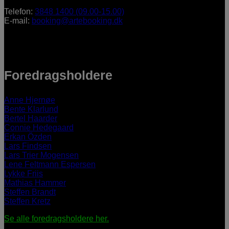
Telefon:
3848 1400 (09.00-15.00)
E-mail:
booking@artebooking.dk
Foredragsholdere
Anne Hjernøe
Bente Klarlund
Bertel Haarder
Connie Hedegaard
Erkan Özden
Lars Findsen
Lars Trier Mogensen
Lene Feltmann Espersen
Lykke Friis
Mathias Hammer
Steffen Brandt
Steffen Kretz
Se alle foredragsholdere her.