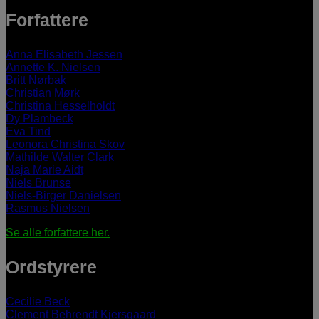
Forfattere
Anna Elisabeth Jessen
Annette K. Nielsen
Britt Nørbak
Christian Mørk
Christina Hesselholdt
Dy Plambeck
Eva Tind
Leonora Christina Skov
Mathilde Walter Clark
Naja Marie Aidt
Niels Brunse
Niels-Birger Danielsen
Rasmus Nielsen
Se alle forfattere her.
Ordstyrere
Cecilie Beck
Clement Behrendt Kjersgaard