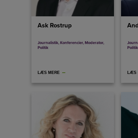
Ask Rostrup
And
Journalistik
,
Konferencier
,
Moderator
,
Journa
Politik
Politik
LÆS MERE
LÆS