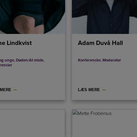
ne Lindkvist
Adam Duvå Hall
og unge
,
Døden/At miste
,
Konferencier
,
Moderator
rencier
 MERE
LÆS MERE