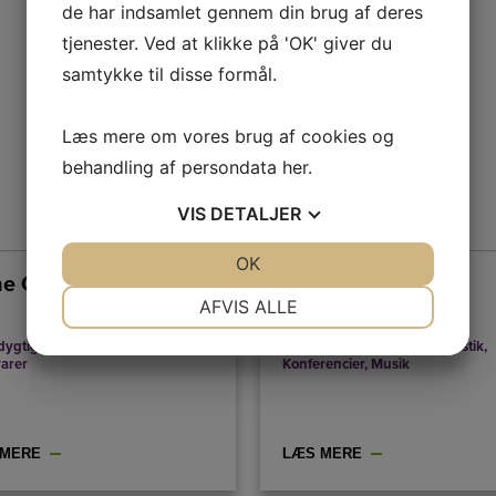
de har indsamlet gennem din brug af deres
tjenester. Ved at klikke på 'OK' giver du
samtykke til disse formål.
Læs mere om vores brug af cookies og
behandling af persondata
her
.
VIS
DETALJER
JA
NEJ
OK
JA
NEJ
e Glad
Minna Grooss
NØDVENDIGE
PRÆFERENCER
AFVIS ALLE
JA
NEJ
JA
NEJ
dygtighed
,
Bøger
,
Forbrug
,
Eventyrernes Klub
,
Journalistik
,
arer
Konferencier
,
Musik
MARKETING
STATISTIK
 MERE
LÆS MERE