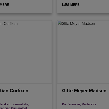
 MERE
LÆS MERE
stian Corfixen
Gitte Meyer Madsen
tterskab
,
Journalistik
,
Konferencier
,
Moderator
rencier
,
Kriminalitet