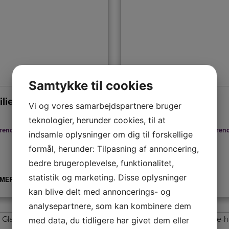
Samtykke til cookies
ilie Beck
Mette Frobenius
Vi og vores samarbejdspartnere bruger
teknologier, herunder cookies, til at
rencier
,
Moderator
Humor
,
Kanalrundfart
,
Konferenc
indsamle oplysninger om dig til forskellige
Ligestilling
formål, herunder: Tilpasning af annoncering,
bedre brugeroplevelse, funktionalitet,
statistik og marketing. Disse oplysninger
 MERE
LÆS MERE
kan blive delt med annoncerings- og
analysepartnere, som kan kombinere dem
med data, du tidligere har givet dem eller