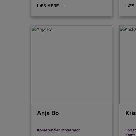
LÆS MERE
LÆS
Anja Bo
Kri
Konferencier
,
Moderator
Forfa
Konfe