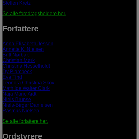
Steffen Kretz
Se alle foredragsholdere her.
Forfattere
Anna Elisabeth Jessen
Annette K. Nielsen
Britt Nørbak
Christian Mørk
Christina Hesselholdt
Dy Plambeck
Eva Tind
Leonora Christina Skov
Mathilde Walter Clark
Naja Marie Aidt
Niels Brunse
Niels-Birger Danielsen
Rasmus Nielsen
Se alle forfattere her.
Ordstyrere