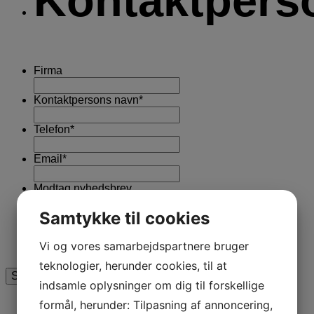
Kontaktpers
Firma
Kontaktpersons navn
*
Telefon
*
Email
*
Modtag nyhedsbrev
Ja tak
Samtykke til cookies
Klik i boxen for at tilmelde dig vores nyhedsbrev
Jeg er ikke en robot
Vi og vores samarbejdspartnere bruger
teknologier, herunder cookies, til at
indsamle oplysninger om dig til forskellige
formål, herunder: Tilpasning af annoncering,