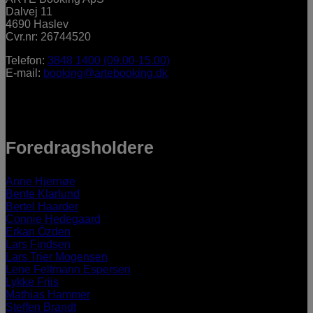
Dalvej 11
4690 Haslev
Cvr.nr: 26744520
Telefon:
3848 1400 (09.00-15.00)
E-mail:
booking@artebooking.dk
Foredragsholdere
Anne Hjernøe
Bente Klarlund
Bertel Haarder
Connie Hedegaard
Erkan Özden
Lars Findsen
Lars Trier Mogensen
Lene Feltmann Espersen
Lykke Friis
Mathias Hammer
Steffen Brandt