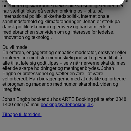
Johan Engbo er som nyhedsvært på TV2 og TV2 News bredt
JA
NEJ
JA
NEJ
orienteret og skal kunne dække alle væsentlige emner men
MARKETING
STATISTIK
har særligt fokus på verden omkring os – bl.a. på
international politik, sikkerhedspolitik, internationale
samfundsforhold og klimaforandringer. Johan er stærk på
dansk politik, økonomi og erhverv og har som leder i
mediebranchen stor viden om og interesse for ledelse,
innovation og teknologi.
Du vil møde:
En erfaren, engageret og empatisk moderator, ordstyrer eller
konferencier med stor menneskelig indsigt og evne til at få
alle til at føle sig godt tilpas – selv når nerverne skal dulmes
eller de skarpe holdninger og meninger brydes. Johan
Engbo er professionel og sætter en ære i at være
velforberedt. Han bidrager gerne med at udvikle og forbedre
et program og møder op med humor, skarphed, viden og
integritet.
Johan Engbo booker du hos ARTE Booking på telefon 3848
1400 eller på mail
booking@artebooking.dk
.
Tilbage til forsiden.