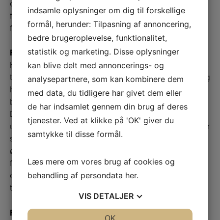
det danske vejnet med alle dets paradokser og
indsamle oplysninger om dig til forskellige
fænomener. Her kan ingen føle sig sikker, men alle vil
formål, herunder: Tilpasning af annoncering,
føle sig godt underholdt.
bedre brugeroplevelse, funktionalitet,
statistik og marketing. Disse oplysninger
Foredrag 3: Fang tidsånden
Hvorfor ændrer vores livsstil og værdier sig? Hvilke
kan blive delt med annoncerings- og
trends optager os lige nu? Hvor driver trends os hen og
analysepartnere, som kan kombinere dem
hvordan? Spørgsmål som disse vil Christian Grau
med data, du tidligere har givet dem eller
belyse i dette foredrag, når han giver et indblik i
de har indsamlet gennem din brug af deres
Danmarks og danskernes aktuelle tendenser. Et
tjenester. Ved at klikke på 'OK' giver du
underholdende og informativt foredrag som henvender
samtykke til disse formål.
sig til virksomheder, institutioner, foreninger osv., der
ønsker ny inspiration, motivation eller perspektiv i
Læs mere om vores brug af cookies og
forhold til aktuelle tendenser, og hvad der optager os
behandling af persondata
her
.
danskere lige nu. For som Christian siger, så påvirker
trends os alle og ikke kun ”de trendy typer”.
VIS
DETALJER
Foredrag 4: Hvorfor er kunderne så sure?
JA
NEJ
OK
JA
NEJ