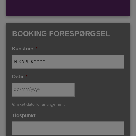
BOOKING FORESPØRGSEL
Kunstner
*
Dato
*
DD
Ønsket dato for arrangement
slash
MM
Tidspunkt
slash
YYYY