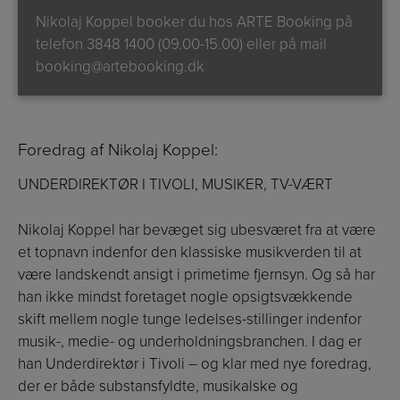
Nikolaj Koppel booker du hos ARTE Booking på
telefon
3848 1400 (09.00-15.00)
eller på mail
booking@artebooking.dk
Foredrag af Nikolaj Koppel:
UNDERDIREKTØR I TIVOLI, MUSIKER, TV-VÆRT
Nikolaj Koppel har bevæget sig ubesværet fra at være
et topnavn indenfor den klassiske musikverden til at
være landskendt ansigt i primetime fjernsyn. Og så har
han ikke mindst foretaget nogle opsigtsvækkende
skift mellem nogle tunge ledelses-stillinger indenfor
musik-, medie- og underholdningsbranchen. I dag er
han Underdirektør i Tivoli – og klar med nye foredrag,
der er både substansfyldte, musikalske og