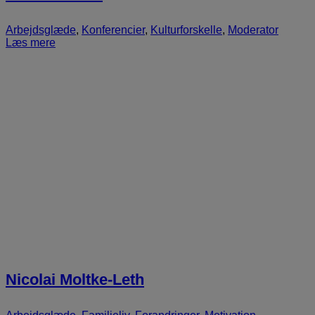
Arbejdsglæde
,
Konferencier
,
Kulturforskelle
,
Moderator
Læs mere
Nicolai Moltke-Leth