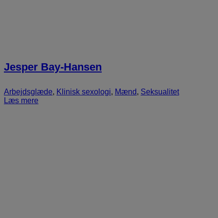
Jesper Bay-Hansen
Arbejdsglæde
,
Klinisk sexologi
,
Mænd
,
Seksualitet
Læs mere