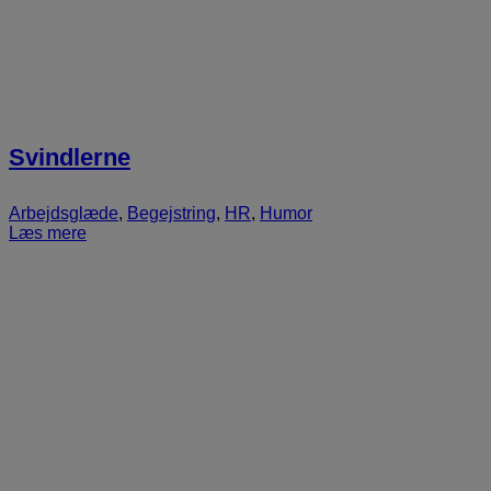
Svindlerne
Arbejdsglæde
,
Begejstring
,
HR
,
Humor
Læs mere