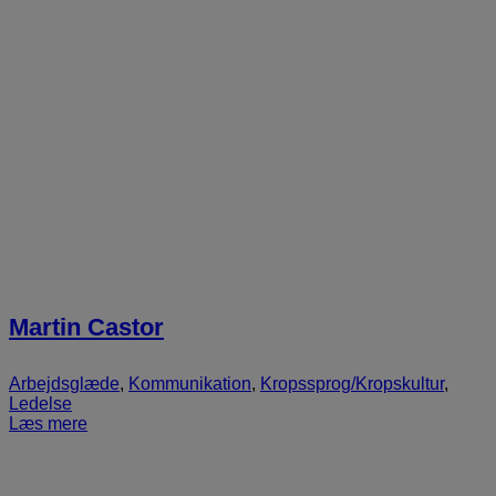
Martin Castor
Arbejdsglæde
,
Kommunikation
,
Kropssprog/Kropskultur
,
Ledelse
Læs mere