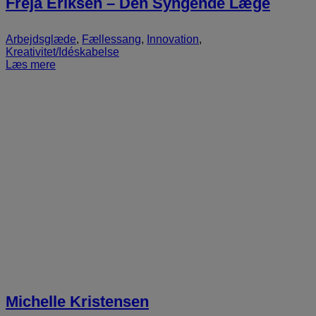
Freja Eriksen – Den Syngende Læge
Arbejdsglæde
,
Fællessang
,
Innovation
,
Kreativitet/Idéskabelse
Læs mere
Michelle Kristensen