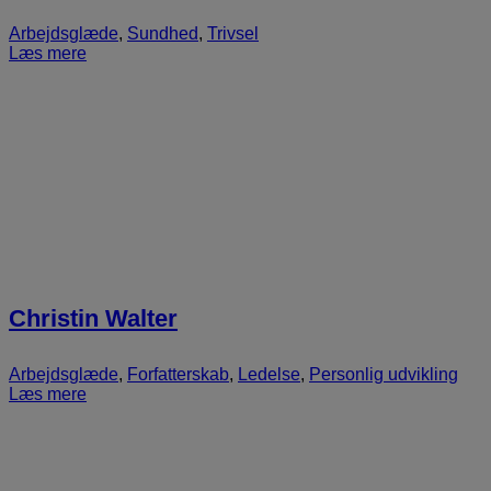
Arbejdsglæde
,
Sundhed
,
Trivsel
Læs mere
Christin Walter
Arbejdsglæde
,
Forfatterskab
,
Ledelse
,
Personlig udvikling
Læs mere