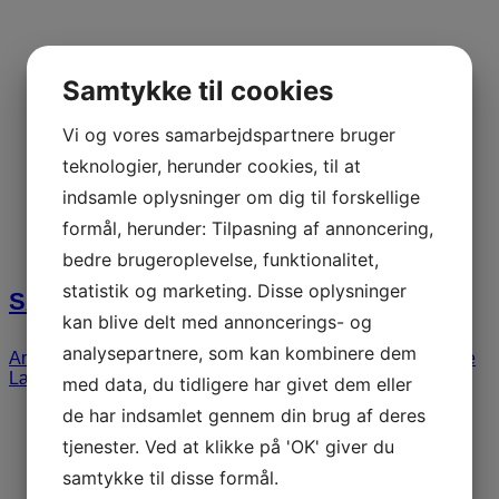
Samtykke til cookies
Vi og vores samarbejdspartnere bruger
teknologier, herunder cookies, til at
indsamle oplysninger om dig til forskellige
formål, herunder: Tilpasning af annoncering,
bedre brugeroplevelse, funktionalitet,
statistik og marketing. Disse oplysninger
Søs Egelind
kan blive delt med annoncerings- og
analysepartnere, som kan kombinere dem
Arbejdsglæde
,
Humor
,
Kreativitet/Idéskabelse
,
Samarbejde
Læs mere
med data, du tidligere har givet dem eller
de har indsamlet gennem din brug af deres
tjenester. Ved at klikke på 'OK' giver du
samtykke til disse formål.