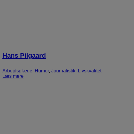
Hans Pilgaard
Arbejdsglæde
,
Humor
,
Journalistik
,
Livskvalitet
Læs mere