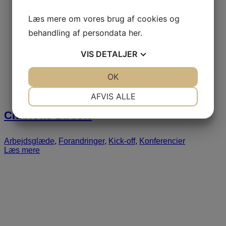
Læs mere om vores brug af cookies og
behandling af persondata
her
.
VIS
DETALJER
JA
NEJ
OK
JA
NEJ
NØDVENDIGE
PRÆFERENCER
AFVIS ALLE
JA
NEJ
JA
NEJ
Charlotte Bircow
MARKETING
STATISTIK
Arbejdsglæde
,
Forandringer
,
Kick-off
,
Konferencier
Læs mere