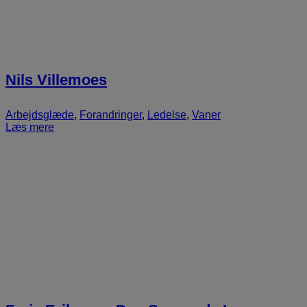
Nils Villemoes
Arbejdsglæde
,
Forandringer
,
Ledelse
,
Vaner
Læs mere