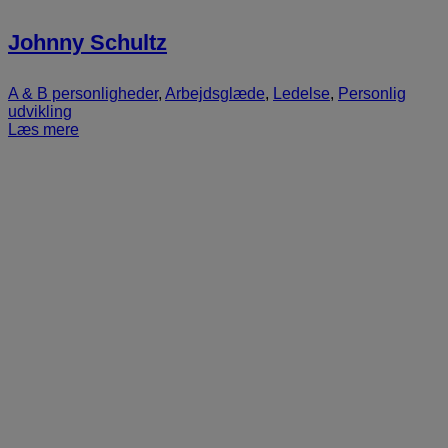
Johnny Schultz
A & B personligheder
,
Arbejdsglæde
,
Ledelse
,
Personlig
udvikling
Læs mere