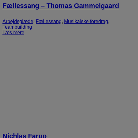
Fællessang – Thomas Gammelgaard
Arbejdsglæde
,
Fællessang
,
Musikalske foredrag
,
Teambuilding
Læs mere
Nichlas Farup