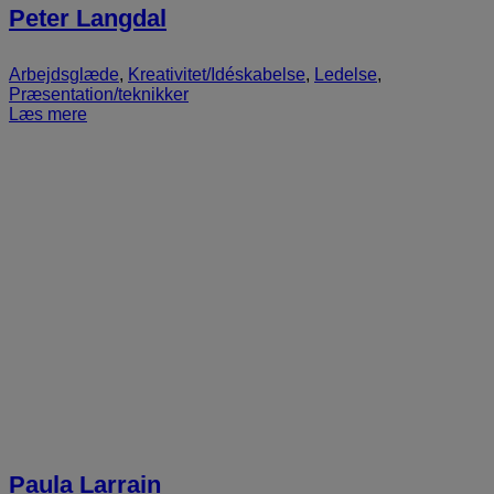
Peter Langdal
Arbejdsglæde
,
Kreativitet/Idéskabelse
,
Ledelse
,
Præsentation/teknikker
Læs mere
Paula Larrain