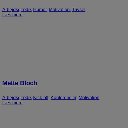
Arbejdsglæde
,
Humor
,
Motivation
,
Trivsel
Læs mere
Mette Bloch
Arbejdsglæde
,
Kick-off
,
Konferencier
,
Motivation
Læs mere