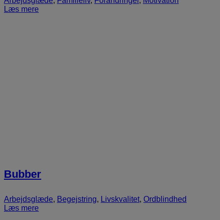
Arbejdsglæde
,
Familieliv
,
Forandringer
,
Motivation
Læs mere
Bubber
Arbejdsglæde
,
Begejstring
,
Livskvalitet
,
Ordblindhed
Læs mere