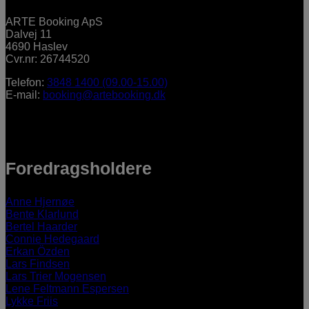
ARTE Booking ApS
Dalvej 11
4690 Haslev
Cvr.nr: 26744520
Telefon:
3848 1400 (09.00-15.00)
E-mail:
booking@artebooking.dk
Foredragsholdere
Anne Hjernøe
Bente Klarlund
Bertel Haarder
Connie Hedegaard
Erkan Özden
Lars Findsen
Lars Trier Mogensen
Lene Feltmann Espersen
Lykke Friis