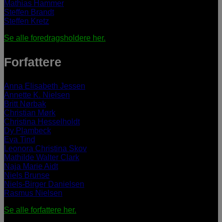
Mathias Hammer
Steffen Brandt
Steffen Kretz
Se alle foredragsholdere her.
Forfattere
Anna Elisabeth Jessen
Annette K. Nielsen
Britt Nørbak
Christian Mørk
Christina Hesselholdt
Dy Plambeck
Eva Tind
Leonora Christina Skov
Mathilde Walter Clark
Naja Marie Aidt
Niels Brunse
Niels-Birger Danielsen
Rasmus Nielsen
Se alle forfattere her.