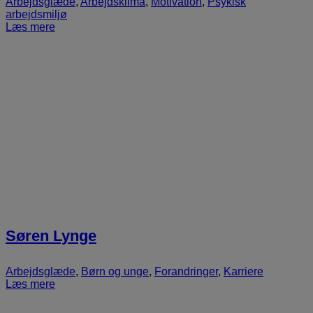
Arbejdsglæde
,
Arbejdsklima
,
Motivation
,
Psykisk
arbejdsmiljø
Læs mere
Søren Lynge
Arbejdsglæde
,
Børn og unge
,
Forandringer
,
Karriere
Læs mere