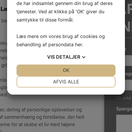
de har indsamlet gennem din brug af deres
A
 Læge
tjenester. Ved at klikke på 'OK' giver du
samtykke til disse formål.
kan bevæge samarbejdet mod øget sundhed,
I
Læs mere om vores brug af cookies og
plevelse udover det sædvanlige. Når I
behandling af persondata
her
.
Sted
ende læge ind i jeres
VIS
DETALJER
r i nemlig en unik opløftende og bevægende
åd, inspiration og stof til eftertanke.
JA
NEJ
OK
JA
NEJ
Deltag
NØDVENDIGE
PRÆFERENCER
vordan toner, klange, harmonier og sang kan
AFVIS ALLE
glæde og livskvalitet, og hvad man måske
JA
NEJ
JA
NEJ
hed.
Ca. antal
MARKETING
STATISTIK
Spørgs
, deling af personlige oplevelser og
af sammenhæng og forståelse, der helt
derne for at skabe et liv med højere
l.