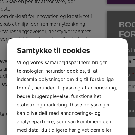
et. Skab en positiv atmosfære, der
edste.
 drivkraft for innovation og kreativitet i
BO
 skab et miljø, der fremmer nytænkning.
fællessangsøvelser, der styrker teamets
FO
or musik bliver et redskab til at forbedre
Samtykke til cookies
Kunstn
evelse. Deltagerne kan aktivt deltage i en
Vi og vores samarbejdspartnere bruger
 unikke stemmer bidrager til en
teknologier, herunder cookies, til at
Dato
*
musikkens univers, hvor vores stemmer
indsamle oplysninger om dig til forskellige
r os og styrker vores sundhed – alt imens
formål, herunder: Tilpasning af annoncering,
bedre brugeroplevelse, funktionalitet,
Ønsket d
statistik og marketing. Disse oplysninger
Tidspu
kan blive delt med annoncerings- og
elefon 3848 1400 eller på mail
analysepartnere, som kan kombinere dem
med data, du tidligere har givet dem eller