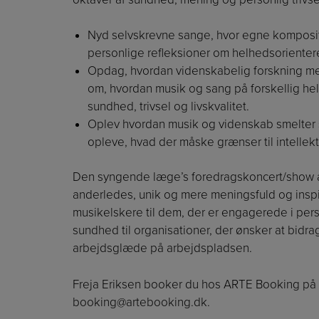
Nyd selvskrevne sange, hvor egne komposit
personlige refleksioner om helhedsorienter
Opdag, hvordan videnskabelig forskning me
om, hvordan musik og sang på forskellig hel
sundhed, trivsel og livskvalitet.
Oplev hvordan musik og videnskab smelter
opleve, hvad der måske grænser til intelle
Den syngende læge’s foredragskoncert/show app
anderledes, unik og mere meningsfuld og insp
musikelskere til dem, der er engagerede i pers
sundhed til organisationer, der ønsker at bidra
arbejdsglæde på arbejdspladsen.
Freja Eriksen booker du hos ARTE Booking på t
booking@artebooking.dk
.