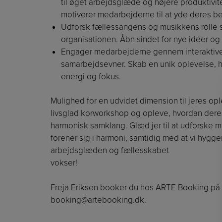
til øget arbejdsglæde og højere produktivit
motiverer medarbejderne til at yde deres b
Udforsk fællessangens og musikkens rolle som
organisationen. Åbn sindet for nye idéer og
Engager medarbejderne gennem interaktive 
samarbejdsevner. Skab en unik oplevelse, hv
energi og fokus.
Mulighed for en udvidet dimension til jeres opl
livsglad korworkshop og opleve, hvordan deres
harmonisk samklang. Glæd jer til at udforske 
forener sig i harmoni, samtidig med at vi hygge
arbejdsglæden og fællesskabet
vokser!
Freja Eriksen booker du hos ARTE Booking på t
booking@artebooking.dk
.