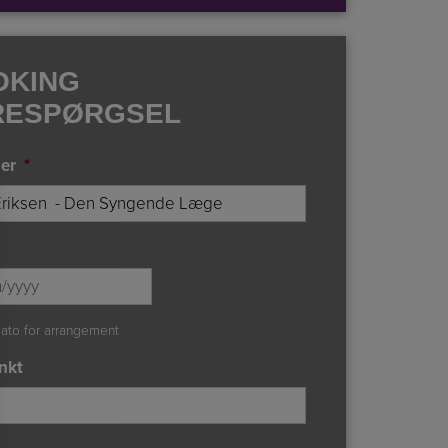
OKING
RESPØRGSEL
er
*
DD
slash
MM
ato for arrangement
slash
nkt
YYYY