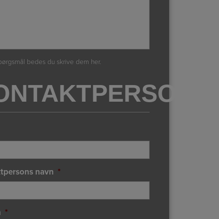
pørgsmål bedes du skrive dem her.
ONTAKTPERSONO
tpersons navn
*
n
*