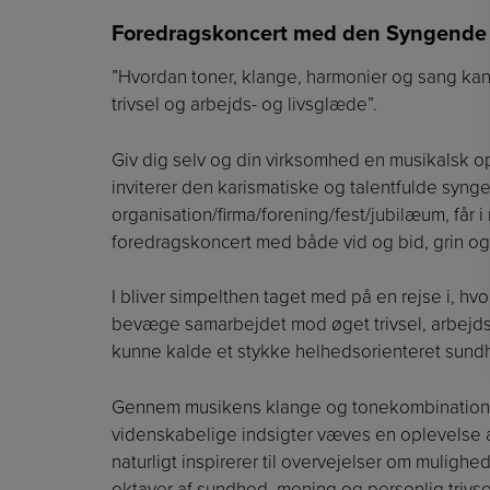
Foredragskoncert med den Syngende
”Hvordan toner, klange, harmonier og sang 
trivsel og arbejds- og livsglæde”.
Giv dig selv og din virksomhed en musikalsk o
inviterer den karismatiske og talentfulde syng
organisation/firma/forening/fest/jubilæum, få
foredragskoncert med både vid og bid, grin og gr
I bliver simpelthen taget med på en rejse i, h
bevæge samarbejdet mod øget trivsel, arbejds
kunne kalde et stykke helhedsorienteret sund
Gennem musikens klange og tonekombinationer
videnskabelige indsigter væves en oplevelse 
naturligt inspirerer til overvejelser om mulighe
oktaver af sundhed, mening og personlig trivse