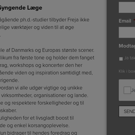
n Syngende Læge
gående ph.d.-studier tilbyder Freja ikke
Email
lige værktøjer og viden til at øge
.
Modta
ogle af Danmarks og Europas største scener.
kum fra første tone og holder dem fanget
Ja ta
edrag, workshops og koncerter den her
Klik i bo
ående viden og inspiration samtidigt med,
erigende.
vordan vi alle udgør vigtige og unikke
J
, virksomheder, organisationer og lande.
e og respektere forskelligheder og til
nskaber.
igheden for et livsgladt boost til
de og enkel korsangoplevelse.
Hun bidrager til hendes foredrag og