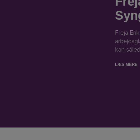
Frej
Syn
Freja Eri
arbejdsg
kan såled
LÆS MERE