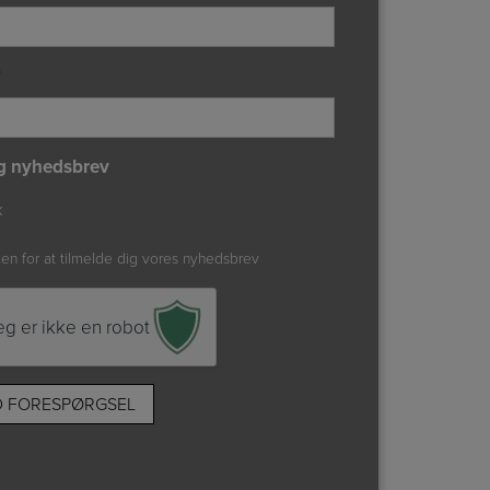
*
g nyhedsbrev
k
xen for at tilmelde dig vores nyhedsbrev
eg er ikke en robot