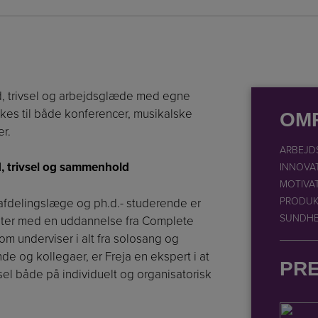
d, trivsel og arbejdsglæde med egne
es til både konferencer, musikalske
OM
r.
ARBEJD
 trivsel og sammenhold
INNOVA
MOTIVA
PRODUK
 afdelingslæge og ph.d.- studerende er
SUNDH
riter med en uddannelse fra Complete
om underviser i alt fra solosang og
de og kollegaer, er Freja en ekspert i at
PR
l både på individuelt og organisatorisk