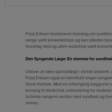
Freja Eriksen kombinerer foredrag om sundhe
sange samt korworkshops og kan således book
foredrag med og uden workshop samt koncerte
Den Syngende Læge: En stemme for sundhed,
Udover at være speciallæge i klinisk biokemi,
Freja Eriksen også en talentfuld singer-songw
Vocal Institute. Med en erfaringsrig baggrund s
korsang til medicinsk undervisning for studeren
forbinde sangens verden med sundhed og trivse
niveau.