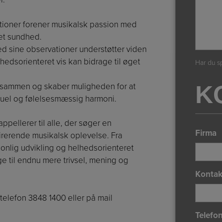
ioner forener musikalsk passion med
et sundhed.
d sine observationer understøtter viden
hedsorienteret vis kan bidrage til øget
Har du s
K
 sammen og skaber muligheden for at
ktuel og følelsesmæssig harmoni.
ellerer til alle, der søger en
Firma
irerende musikalsk oplevelse. Fra
onlig udvikling og helhedsorienteret
ge til endnu mere trivsel, mening og
Kontak
elefon 3848 1400 eller på mail
Telefo