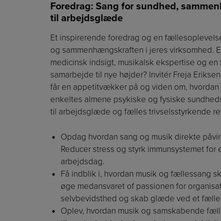
Foredrag: Sang for sundhed, sammenh
til arbejdsglæde
Et inspirerende foredrag og en fællesoplevelse
og sammenhængskraften i jeres virksomhed. Er I 
medicinsk indsigt, musikalsk ekspertise og en
samarbejde til nye højder? Invitér Freja Eriksen,
får en appetitvækker på og viden om, hvordan 
enkeltes almene psykiske og fysiske sundhedst
til arbejdsglæde og fælles trivselsstyrkende 
Opdag hvordan sang og musik direkte påvir
Reducer stress og styrk immunsystemet for 
arbejdsdag.
Få indblik i, hvordan musik og fællessang
øge medansvaret of passionen for organisat
selvbevidsthed og skab glæde ved et fælle
Oplev, hvordan musik og samskabende fæll