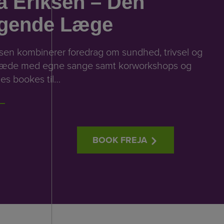
a Eriksen – Den
gende Læge
ksen kombinerer foredrag om sundhed, trivsel og
læde med egne sange samt korworkshops og
es bookes til…
BOOK FREJA