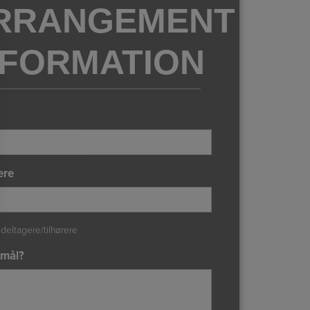
RRANGEMENT
NFORMATION
ere
 deltagere/tilhørere
mål?