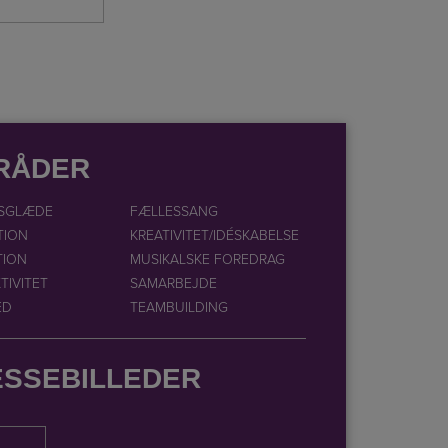
RÅDER
SGLÆDE
FÆLLESSANG
TION
KREATIVITET/IDÉSKABELSE
TION
MUSIKALSKE FOREDRAG
TIVITET
SAMARBEJDE
ED
TEAMBUILDING
ESSEBILLEDER