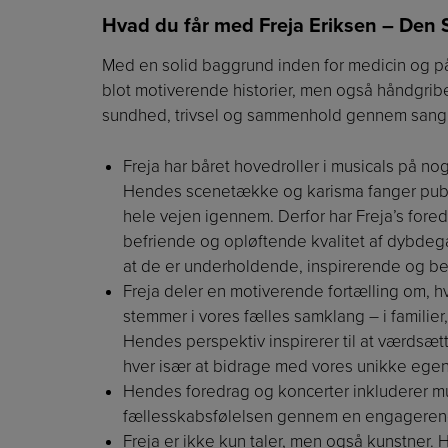
Hvad du får med Freja Eriksen – De
Med en solid baggrund inden for medicin og på
blot motiverende historier, men også håndgribe
sundhed, trivsel og sammenhold gennem sang
Freja har båret hovedroller i musicals på n
Hendes scenetække og karisma fanger publi
hele vejen igennem. Derfor har Freja’s for
befriende og opløftende kvalitet af dybdeg
at de er underholdende, inspirerende og b
Freja deler en motiverende fortælling om, h
stemmer i vores fælles samklang – i familier
Hendes perspektiv inspirerer til at værdsætt
hver især at bidrage med vores unikke ege
Hendes foredrag og koncerter inkluderer mul
fællesskabsfølelsen gennem en engageren
Freja er ikke kun taler, men også kunstner. 