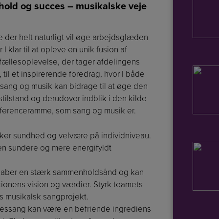
old og succes – musikalske veje
 der helt naturligt vil øge arbejdsglæden
klar til at opleve en unik fusion af
 fællesoplevelse, der tager afdelingens
 til et inspirerende foredrag, hvor I både
sang og musik kan bidrage til at øge den
ilstand og derudover indblik i den kilde
referenceramme, som sang og musik er.
ker sundhed og velvære på individniveau.
en sundere og mere energifyldt
 skaber en stærk sammenholdsånd og kan
ionens vision og værdier. Styrk teamets
s musikalsk sangprojekt.
essang kan være en befriende ingrediens