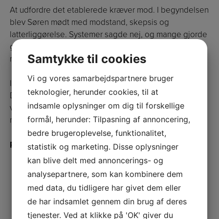
At udfordre det etablerede kræver mod. I begyndelsen
blev Søren mødt med modstand, skepsis og
latterliggørelse. Systemer sagde nej, og mange gjorde
grin. Men passionen og visionen var stærkere end
Samtykke til cookies
modstanden.
Vi og vores samarbejdspartnere bruger
I dag er Lyngemetoden ved at finde vej ud i verden.
teknologier, herunder cookies, til at
Diskussionen handler ikke længere om, hvorvidt det
indsamle oplysninger om dig til forskellige
virker – men om, hvorfor vi ikke arbejder sådan med
formål, herunder: Tilpasning af annoncering,
mental sundhed alle steder.
bedre brugeroplevelse, funktionalitet,
Resultater, der taler for sig selv
statistik og marketing. Disse oplysninger
kan blive delt med annoncerings- og
+5.000 afholdte foredrag
analysepartnere, som kan kombinere dem
16 bøger om mental styrke og livsprincipper
med data, du tidligere har givet dem eller
Vært på en af Danmarks mest populære podcasts
de har indsamlet gennem din brug af deres
om psykologi: Mental Succes
tjenester. Ved at klikke på 'OK' giver du
Månedligt fyldte sale i bl.a. Operaen,