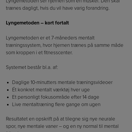
Lyngemetoden ser hjernen som en muskel. Den skal
trænes dagligt, hvis du vil have varig forandring.
Lyngemetoden – kort fortalt
Lyngemetoden er et 7-måneders mentalt
træningssystem, hvor hjernen trænes på samme måde
som kroppen i et fitnesscenter.
Systemet består bl.a. af:
Daglige 10-minutters mentale træningsvideoer
Ét konkret mentalt værktøj hver uge
Et personligt fokusområde efter 14 dage
Live mentaltræning flere gange om ugen
Resultatet en opskrift på at tilegne sig nye neurale
spor, nye mentale vaner – og en ny normal til mental