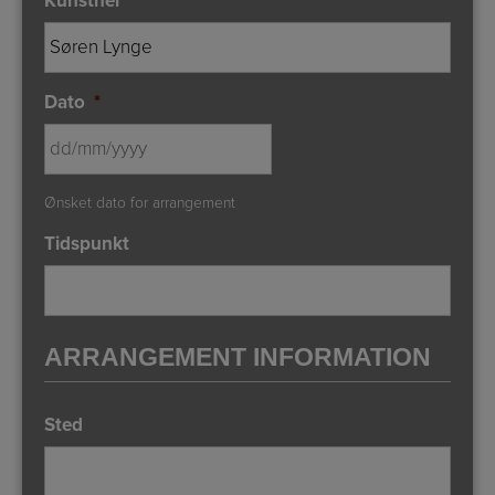
Kunstner
*
Dato
*
DD
Ønsket dato for arrangement
slash
MM
Tidspunkt
slash
YYYY
ARRANGEMENT INFORMATION
Sted