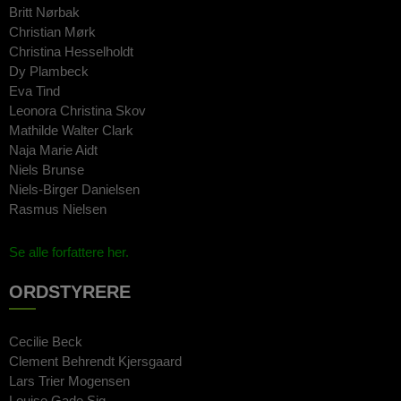
Britt Nørbak
Christian Mørk
Christina Hesselholdt
Dy Plambeck
Eva Tind
Leonora Christina Skov
Mathilde Walter Clark
Naja Marie Aidt
Niels Brunse
Niels-Birger Danielsen
Rasmus Nielsen
Se alle forfattere her.
ORDSTYRERE
Cecilie Beck
Clement Behrendt Kjersgaard
Lars Trier Mogensen
Louise Gade Sig