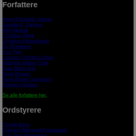
Forfattere
Anna Elisabeth Jessen
Annette K. Nielsen
Britt Nørbak
Christian Mørk
Christina Hesselholdt
Dy Plambeck
Eva Tind
Leonora Christina Skov
Mathilde Walter Clark
Naja Marie Aidt
Niels Brunse
Niels-Birger Danielsen
Rasmus Nielsen
Se alle forfattere her.
Ordstyrere
Cecilie Beck
Clement Behrendt Kjersgaard
Lars Trier Mogensen