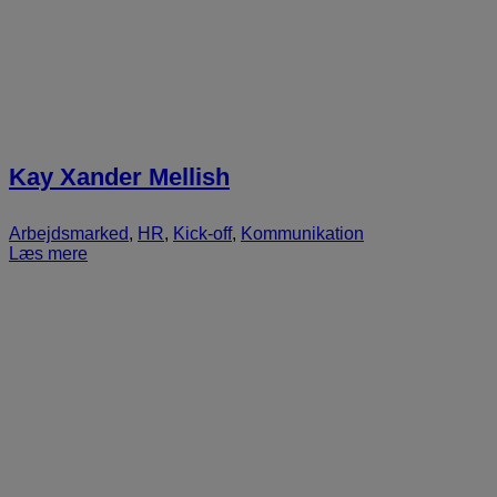
Kay Xander Mellish
Arbejdsmarked
,
HR
,
Kick-off
,
Kommunikation
Læs mere