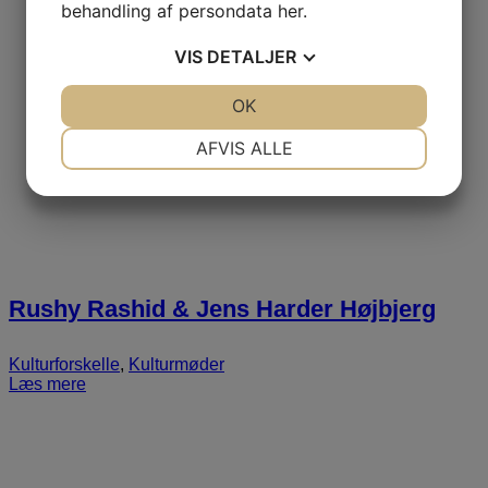
behandling af persondata
her
.
VIS
DETALJER
JA
NEJ
OK
JA
NEJ
NØDVENDIGE
PRÆFERENCER
AFVIS ALLE
JA
NEJ
JA
NEJ
MARKETING
STATISTIK
Rushy Rashid & Jens Harder Højbjerg
Kulturforskelle
,
Kulturmøder
Læs mere