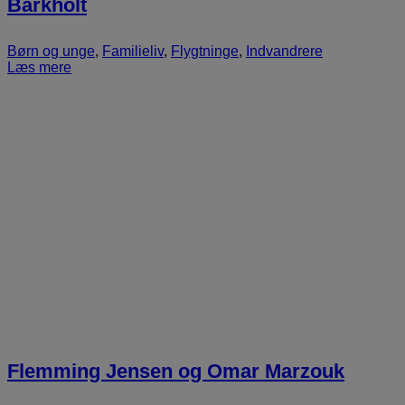
Barkholt
Børn og unge
,
Familieliv
,
Flygtninge
,
Indvandrere
Læs mere
Flemming Jensen og Omar Marzouk