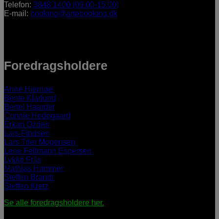
Telefon:
3848 1400 (09.00-15.00)
E-mail:
booking@artebooking.dk
Foredragsholdere
Anne Hjernøe
Bente Klarlund
Bertel Haarder
Connie Hedegaard
Erkan Özden
Lars Findsen
Lars Trier Mogensen
Lene Feltmann Espersen
Lykke Friis
Mathias Hammer
Steffen Brandt
Steffen Kretz
Se alle foredragsholdere her.