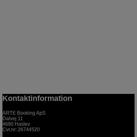
Kontaktinformation
ARTE Booking ApS
Dalvej 11
4690 Haslev
Cvr.nr: 26744520