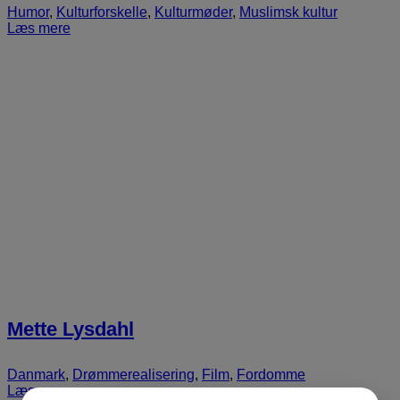
Humor
,
Kulturforskelle
,
Kulturmøder
,
Muslimsk kultur
Læs mere
Mette Lysdahl
Danmark
,
Drømmerealisering
,
Film
,
Fordomme
Læs mere