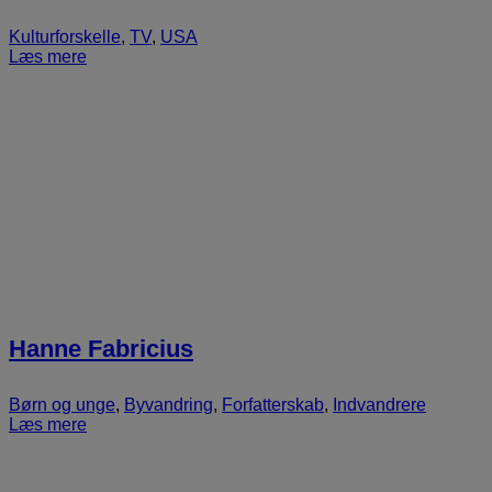
Kulturforskelle
,
TV
,
USA
Læs mere
Hanne Fabricius
Børn og unge
,
Byvandring
,
Forfatterskab
,
Indvandrere
Læs mere