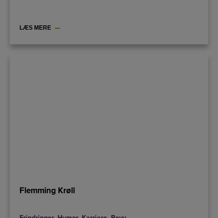
LÆS MERE
Flemming Krøll
Erindringer
,
Humor
,
Karriere
,
Revy