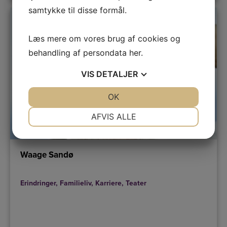
samtykke til disse formål.
Læs mere om vores brug af cookies og
behandling af persondata
her
.
VIS
DETALJER
JA
NEJ
OK
JA
NEJ
NØDVENDIGE
PRÆFERENCER
AFVIS ALLE
JA
NEJ
JA
NEJ
MARKETING
STATISTIK
Waage Sandø
Erindringer
,
Familieliv
,
Karriere
,
Teater