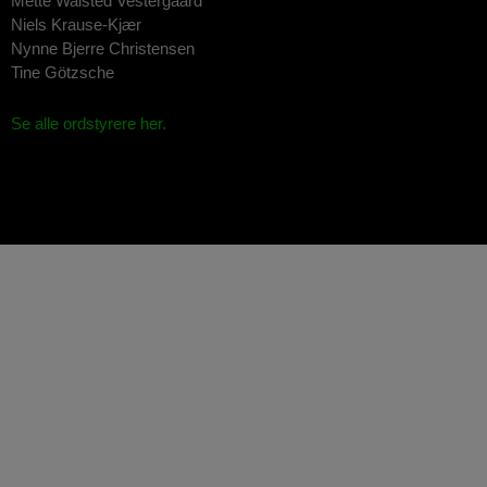
Mette Walsted Vestergaard
Niels Krause-Kjær
Nynne Bjerre Christensen
Tine Götzsche
Se alle ordstyrere her.