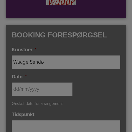
BOOKING FORESPØRGSEL
Kunstner
*
Dato
*
DD
Ønsket dato for arrangement
slash
MM
Tidspunkt
slash
YYYY