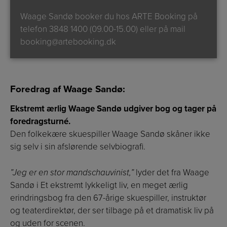
Waage Sandø booker du hos ARTE Booking på
telefon
3848 1400 (09.00-15.00)
eller på mail
booking@artebooking.dk
Foredrag af Waage Sandø:
Ekstremt ærlig Waage Sandø udgiver bog og tager på
foredragsturné.
Den folkekære skuespiller Waage Sandø skåner ikke
sig selv i sin afslørende selvbiografi.
”Jeg er en stor mandschauvinist,”
lyder det fra Waage
Sandø i Et ekstremt lykkeligt liv, en meget ærlig
erindringsbog fra den 67-årige skuespiller, instruktør
og teaterdirektør, der ser tilbage på et dramatisk liv på
og uden for scenen.