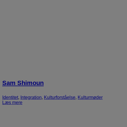
Sam Shimoun
Identitet
,
Integration
,
Kulturforståelse
,
Kulturmøder
Læs mere