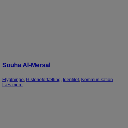
Souha Al-Mersal
Flygtninge
,
Historiefortælling
,
Identitet
,
Kommunikation
Læs mere