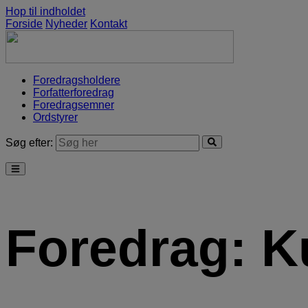
Hop til indholdet
Forside
Nyheder
Kontakt
Foredragsholdere
Forfatterforedrag
Foredragsemner
Ordstyrer
Søg efter:
Foredrag:
K