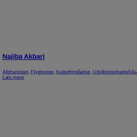
Najiba Akbari
Afghanistan
,
Flygtninge
,
Kulturforståelse
,
Udviklingshjælp/Ul
Læs mere