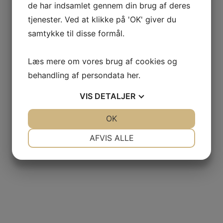
de har indsamlet gennem din brug af deres
tjenester. Ved at klikke på 'OK' giver du
samtykke til disse formål.
Læs mere om vores brug af cookies og
behandling af persondata
her
.
VIS
DETALJER
JA
NEJ
OK
JA
NEJ
NØDVENDIGE
PRÆFERENCER
AFVIS ALLE
JA
NEJ
JA
NEJ
MARKETING
STATISTIK