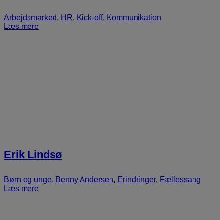
Arbejdsmarked
,
HR
,
Kick-off
,
Kommunikation
Læs mere
Erik Lindsø
Børn og unge
,
Benny Andersen
,
Erindringer
,
Fællessang
Læs mere