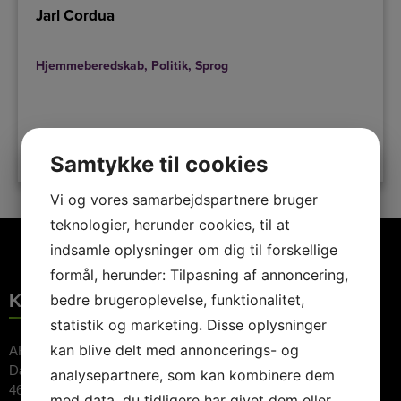
Jarl Cordua
Hjemmeberedskab
,
Politik
,
Sprog
LÆS MERE
Samtykke til cookies
Vi og vores samarbejdspartnere bruger
teknologier, herunder cookies, til at
indsamle oplysninger om dig til forskellige
formål, herunder: Tilpasning af annoncering,
KONTAKTINFORMATION
bedre brugeroplevelse, funktionalitet,
statistik og marketing. Disse oplysninger
kan blive delt med annoncerings- og
ARTE Booking ApS
Dalvej 11
analysepartnere, som kan kombinere dem
4690 Haslev
med data, du tidligere har givet dem eller