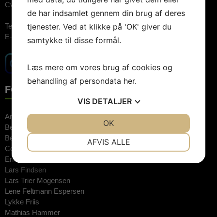
Cvr.nr: 26744520
de har indsamlet gennem din brug af deres
tjenester. Ved at klikke på 'OK' giver du
Telefon:
3848 1400 (09.00-15.00)
E-mail:
booking@artebooking.dk
samtykke til disse formål.
Læs mere om vores brug af cookies og
behandling af persondata
her
.
FOREDRAGSHOLDERE
VIS
DETALJER
Anne Hjernøe
JA
NEJ
OK
JA
NEJ
Bente Klarlund
NØDVENDIGE
PRÆFERENCER
Bertel Haarder
AFVIS ALLE
Connie Hedegaard
JA
NEJ
JA
NEJ
Erkan Özden
Lars Findsen
MARKETING
STATISTIK
Lars Trier Mogensen
Lene Feltmann Espersen
Lykke Friis
Mathias Hammer