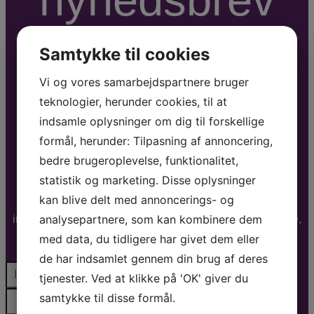
Samtykke til cookies
Vi og vores samarbejdspartnere bruger
teknologier, herunder cookies, til at
indsamle oplysninger om dig til forskellige
formål, herunder: Tilpasning af annoncering,
bedre brugeroplevelse, funktionalitet,
statistik og marketing. Disse oplysninger
kan blive delt med annoncerings- og
1-2 gange om måneden udsender vi et nyhedsbrev der
analysepartnere, som kan kombinere dem
indeholder aktuelle tilbud, nye forfattere, foredragsholdere,
musikere, underholdere m.m.
med data, du tidligere har givet dem eller
de har indsamlet gennem din brug af deres
tjenester. Ved at klikke på 'OK' giver du
samtykke til disse formål.