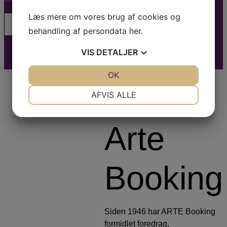
Læs mere om vores brug af cookies og
behandling af persondata
her
.
VIS
DETALJER
JA
NEJ
OK
JA
NEJ
Om
NØDVENDIGE
PRÆFERENCER
AFVIS ALLE
JA
NEJ
JA
NEJ
Arte
MARKETING
STATISTIK
Booking
Siden 1946 har ARTE Booking
formidlet foredrag,