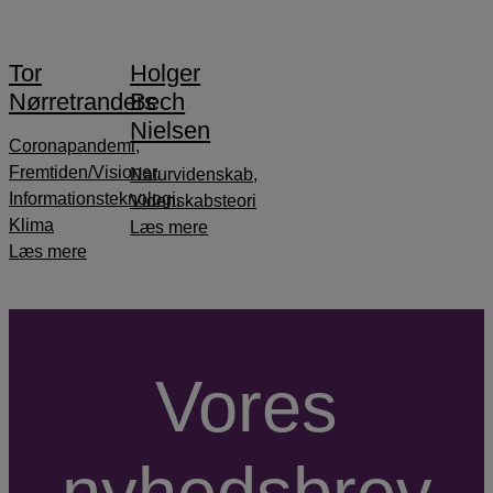
Tor
Holger
Nørretranders
Bech
Nielsen
Coronapandemi
,
Fremtiden/Visioner
,
Naturvidenskab
,
Informationsteknologi
,
Videnskabsteori
Klima
Læs mere
Læs mere
Vores
nyhedsbrev