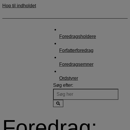
Hop til indholdet
Forside
Nyheder
Kontakt
Foredragsholdere
Forfatterforedrag
Foredragsemner
Ordstyrer
Søg efter:
Foredrag: