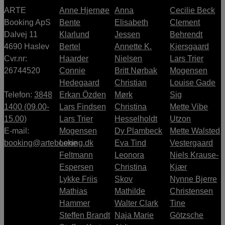
ARTE
Anne Hjernøe
Anna
Cecilie Beck
Booking ApS
Bente
Elisabeth
Clement
Dalvej 11
Klarlund
Jessen
Behrendt
4690 Haslev
Bertel
Annette K.
Kjersgaard
Cvr.nr:
Haarder
Nielsen
Lars Trier
26744520
Connie
Britt Nørbak
Mogensen
Hedegaard
Christian
Louise Gade
Telefon:
3848
Erkan Özden
Mørk
Sig
1400 (09.00-
Lars Findsen
Christina
Mette Vibe
15.00)
Lars Trier
Hesselholdt
Utzon
E-mail:
Mogensen
Dy Plambeck
Mette Walsted
booking@artebooking.dk
Lene
Eva Tind
Vestergaard
Feltmann
Leonora
Niels Krause-
Espersen
Christina
Kjær
Lykke Friis
Skov
Nynne Bjerre
Mathias
Mathilde
Christensen
Hammer
Walter Clark
Tine
Steffen Brandt
Naja Marie
Götzsche