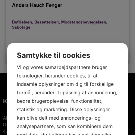
Anders Hauch Fenger
Befrielsen
,
Besættelsen
,
Modstandsbevægelsen
,
Sabotage
LÆS MERE
Samtykke til cookies
Vi og vores samarbejdspartnere bruger
teknologier, herunder cookies, til at
indsamle oplysninger om dig til forskellige
formål, herunder: Tilpasning af annoncering,
KONTAKTINFORMATION
bedre brugeroplevelse, funktionalitet,
statistik og marketing. Disse oplysninger
kan blive delt med annoncerings- og
ARTE Booking ApS
Dalvej 11
analysepartnere, som kan kombinere dem
4690 Haslev
med data, du tidligere har givet dem eller