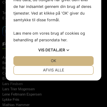
Cvr.nr: 26744520
de har indsamlet gennem din brug af deres
tjenester. Ved at klikke på 'OK' giver du
Telefon:
3848 1400 (09.00-15.00)
E-mail:
booking@artebooking.dk
samtykke til disse formål.
Læs mere om vores brug af cookies og
behandling af persondata
her
.
FOREDRAGSHOLDERE
VIS
DETALJER
Anne Hjernøe
JA
NEJ
OK
JA
NEJ
Bente Klarlund
NØDVENDIGE
PRÆFERENCER
Bertel Haarder
AFVIS ALLE
Connie Hedegaard
JA
NEJ
JA
NEJ
Erkan Özden
Lars Findsen
MARKETING
STATISTIK
Lars Trier Mogensen
Lene Feltmann Espersen
Lykke Friis
Mathias Hammer