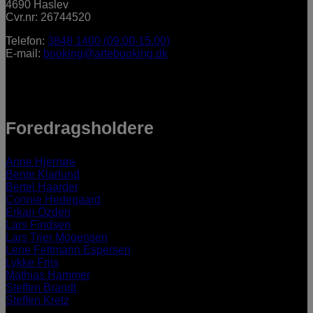
4690 Haslev
Cvr.nr: 26744520
Telefon:
3848 1400 (09.00-15.00)
E-mail:
booking@artebooking.dk
Foredragsholdere
Anne Hjernøe
Bente Klarlund
Bertel Haarder
Connie Hedegaard
Erkan Özden
Lars Findsen
Lars Trier Mogensen
Lene Feltmann Espersen
Lykke Friis
Mathias Hammer
Steffen Brandt
Steffen Kretz