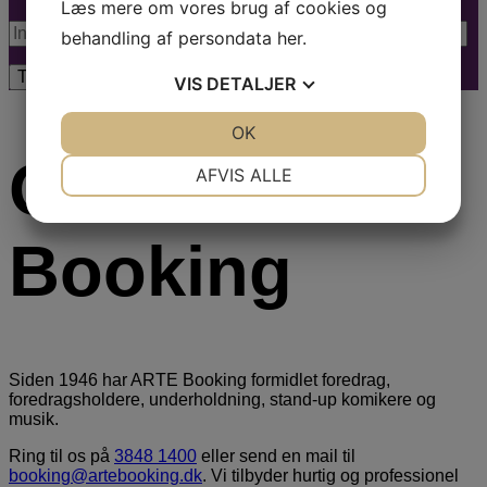
Læs mere om vores brug af cookies og
behandling af persondata
her
.
VIS
DETALJER
JA
NEJ
OK
JA
NEJ
Om Arte
NØDVENDIGE
PRÆFERENCER
AFVIS ALLE
JA
NEJ
JA
NEJ
Booking
MARKETING
STATISTIK
Siden 1946 har ARTE Booking formidlet foredrag,
foredragsholdere, underholdning, stand-up komikere og
musik.
Ring til os på
3848 1400
eller send en mail til
booking@artebooking.dk
. Vi tilbyder hurtig og professionel