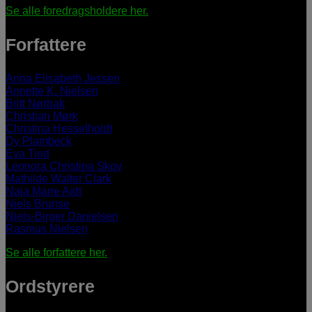
Se alle foredragsholdere her.
Forfattere
Anna Elisabeth Jessen
Annette K. Nielsen
Britt Nørbak
Christian Mørk
Christina Hesselholdt
Dy Plambeck
Eva Tind
Leonora Christina Skov
Mathilde Walter Clark
Naja Marie Aidt
Niels Brunse
Niels-Birger Danielsen
Rasmus Nielsen
Se alle forfattere her.
Ordstyrere