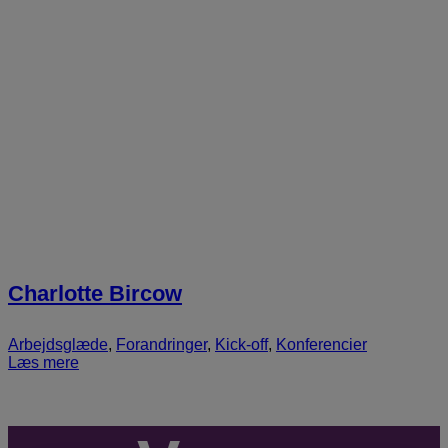
Charlotte Bircow
Arbejdsglæde
,
Forandringer
,
Kick-off
,
Konferencier
Læs mere