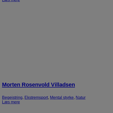
Morten Rosenvold Villadsen
Begejstring
,
Ekstremsport
,
Mental styrke
,
Natur
Læs mere