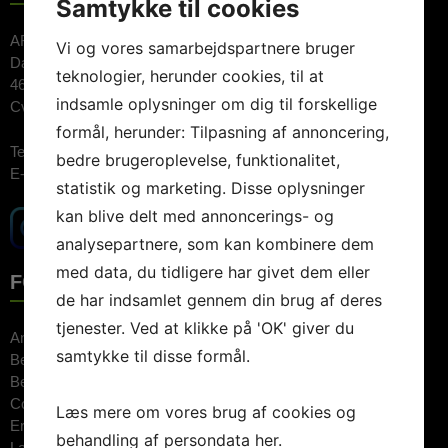
Samtykke til cookies
ARTE Booking ApS
Vi og vores samarbejdspartnere bruger
Dalvej 11
teknologier, herunder cookies, til at
4690 Haslev
indsamle oplysninger om dig til forskellige
Cvr.nr: 26744520
formål, herunder: Tilpasning af annoncering,
Telefon:
3848 1400 (09.00-15.00)
bedre brugeroplevelse, funktionalitet,
E-mail:
booking@artebooking.dk
statistik og marketing. Disse oplysninger
kan blive delt med annoncerings- og
analysepartnere, som kan kombinere dem
med data, du tidligere har givet dem eller
FOREDRAGSHOLDERE
de har indsamlet gennem din brug af deres
tjenester. Ved at klikke på 'OK' giver du
Anne Hjernøe
samtykke til disse formål.
Bente Klarlund
Bertel Haarder
Connie Hedegaard
Læs mere om vores brug af cookies og
Erkan Özden
behandling af persondata
her
.
Lars Findsen