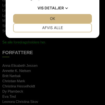
Lars Trier Mogensen
VIS
DETALJER
Lene Feltmann Espersen
Lykke Friis
JA
NEJ
OK
JA
NEJ
Mathias Hammer
NØDVENDIGE
PRÆFERENCER
Steffen Brandt
AFVIS ALLE
Steffen Kretz
JA
NEJ
JA
NEJ
Se alle foredragsholdere her.
MARKETING
STATISTIK
FORFATTERE
Anna Elisabeth Jessen
Annette K. Nielsen
Britt Nørbak
Christian Mørk
Christina Hesselholdt
Dy Plambeck
Eva Tind
Leonora Christina Skov