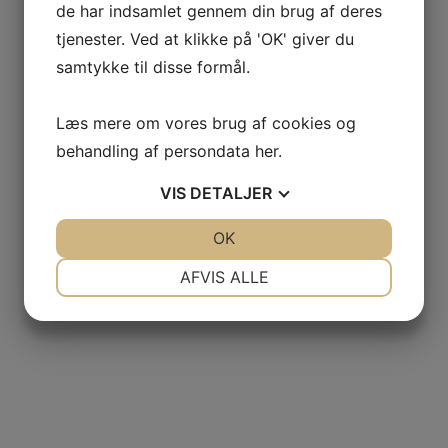
de har indsamlet gennem din brug af deres
tjenester. Ved at klikke på 'OK' giver du
samtykke til disse formål.
Læs mere om vores brug af cookies og
behandling af persondata
her
.
VIS
DETALJER
JA
NEJ
OK
JA
NEJ
NØDVENDIGE
PRÆFERENCER
AFVIS ALLE
JA
NEJ
JA
NEJ
MARKETING
STATISTIK