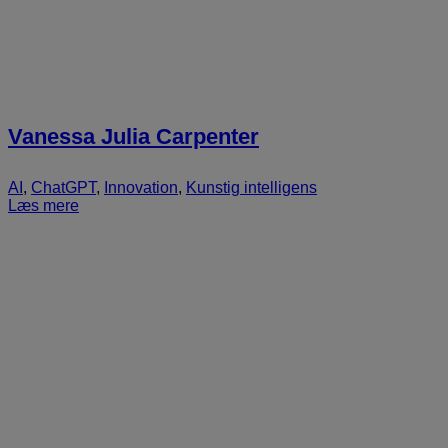
Vanessa Julia Carpenter
AI
,
ChatGPT
,
Innovation
,
Kunstig intelligens
Læs mere