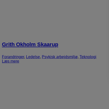
Grith Okholm Skaarup
Forandringer
,
Ledelse
,
Psykisk arbejdsmiljø
,
Teknologi
Læs mere