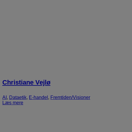
Christiane Vejlø
AI
,
Dataetik
,
E-handel
,
Fremtiden/Visioner
Læs mere