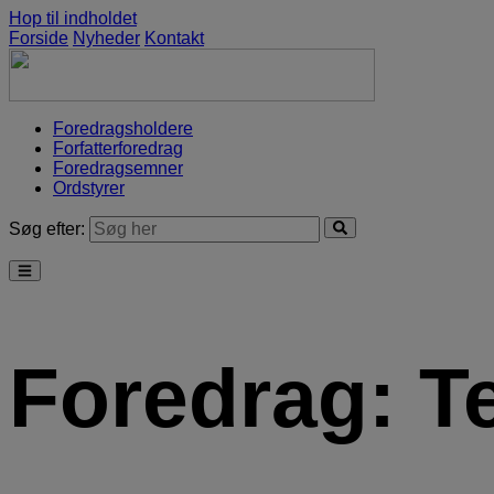
Hop til indholdet
Forside
Nyheder
Kontakt
Foredragsholdere
Forfatterforedrag
Foredragsemner
Ordstyrer
Søg efter:
Foredrag:
T