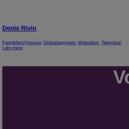
Denis Rivin
Fremtiden/Visioner
,
Globaliseringen
,
Motivation
,
Teknologi
Læs mere
V