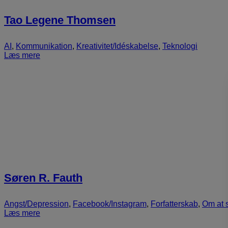
Tao Legene Thomsen
AI
,
Kommunikation
,
Kreativitet/Idéskabelse
,
Teknologi
Læs mere
Søren R. Fauth
Angst/Depression
,
Facebook/Instagram
,
Forfatterskab
,
Om at 
Læs mere