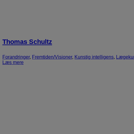
Thomas Schultz
Forandringer
,
Fremtiden/Visioner
,
Kunstig intelligens
,
Lægeku
Læs mere