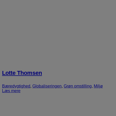
Lotte Thomsen
Bæredygtighed
,
Globaliseringen
,
Grøn omstilling
,
Miljø
Læs mere