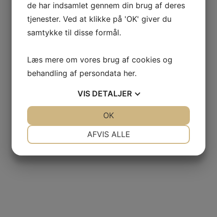
de har indsamlet gennem din brug af deres
tjenester. Ved at klikke på 'OK' giver du
samtykke til disse formål.
Læs mere om vores brug af cookies og
behandling af persondata
her
.
VIS
DETALJER
JA
NEJ
OK
JA
NEJ
NØDVENDIGE
PRÆFERENCER
AFVIS ALLE
JA
NEJ
JA
NEJ
MARKETING
STATISTIK