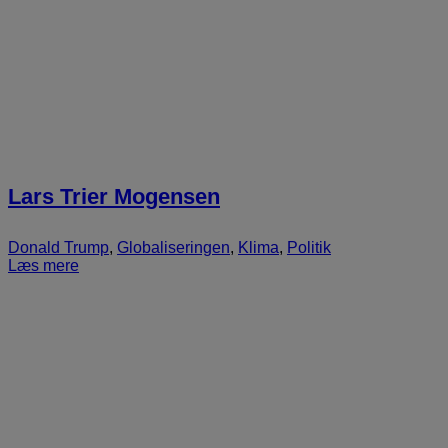
Lars Trier Mogensen
Donald Trump
,
Globaliseringen
,
Klima
,
Politik
Læs mere