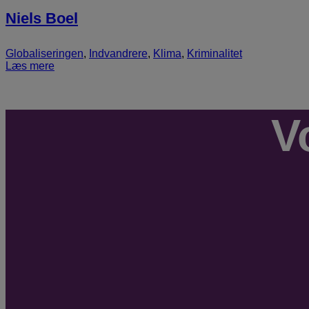
Niels Boel
Globaliseringen
,
Indvandrere
,
Klima
,
Kriminalitet
Læs mere
V