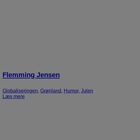
Flemming Jensen
Globaliseringen
,
Grønland
,
Humor
,
Julen
Læs mere