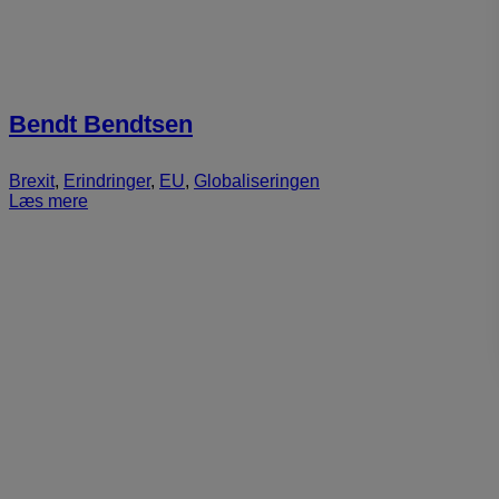
Bendt Bendtsen
Brexit
,
Erindringer
,
EU
,
Globaliseringen
Læs mere