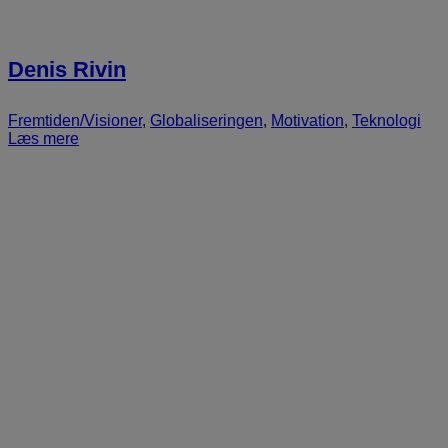
Denis Rivin
Fremtiden/Visioner
,
Globaliseringen
,
Motivation
,
Teknologi
Læs mere