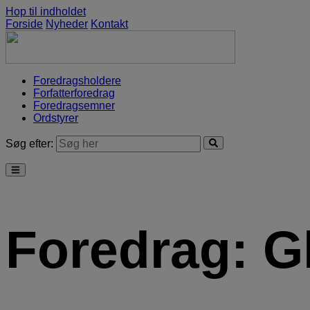
Hop til indholdet
Forside
Nyheder
Kontakt
Foredragsholdere
Forfatterforedrag
Foredragsemner
Ordstyrer
Søg efter:
Foredrag:
G