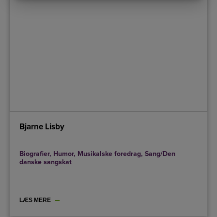
MARKETING
STATISTIK
Bjarne Lisby
Biografier
,
Humor
,
Musikalske foredrag
,
Sang/Den
danske sangskat
LÆS MERE