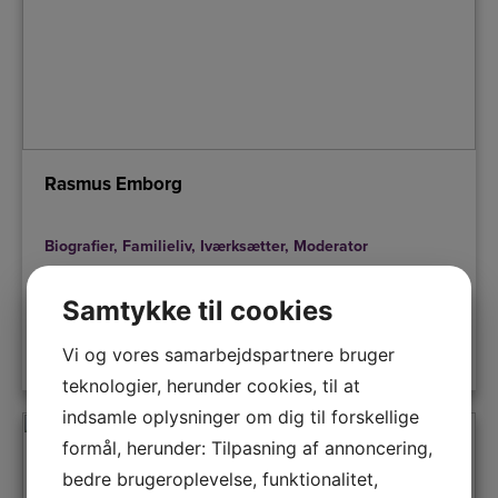
Rasmus Emborg
Biografier
,
Familieliv
,
Iværksætter
,
Moderator
Samtykke til cookies
Vi og vores samarbejdspartnere bruger
LÆS MERE
teknologier, herunder cookies, til at
indsamle oplysninger om dig til forskellige
formål, herunder: Tilpasning af annoncering,
bedre brugeroplevelse, funktionalitet,