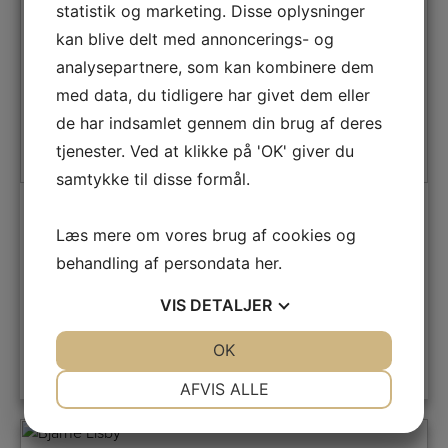
statistik og marketing. Disse oplysninger
kan blive delt med annoncerings- og
analysepartnere, som kan kombinere dem
med data, du tidligere har givet dem eller
de har indsamlet gennem din brug af deres
tjenester. Ved at klikke på 'OK' giver du
samtykke til disse formål.
Martin Lund
Læs mere om vores brug af cookies og
behandling af persondata
her
.
Anden verdenskrig
,
Biografier
,
Historiske romaner
VIS
DETALJER
JA
NEJ
OK
JA
NEJ
LÆS MERE
NØDVENDIGE
PRÆFERENCER
AFVIS ALLE
JA
NEJ
JA
NEJ