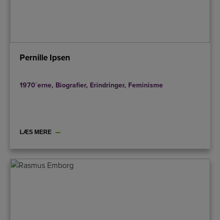
Pernille Ipsen
1970´erne
,
Biografier
,
Erindringer
,
Feminisme
LÆS MERE