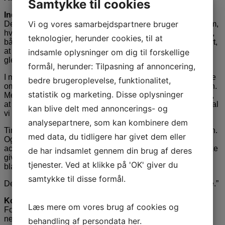
Samtykke til cookies
Indhold
Vi og vores samarbejdspartnere bruger
Det er sanseligt, inddragende og tankevækkende oplæg om,
hvordan vi kan hente rytme og ressourcer i naturens cyklus,
teknologier, herunder cookies, til at
både på og uden for tallerkenen. Tina Scheftelowitz har lært,
at grøntsagssæsonerne fortæller os noget om det, vi har
indsamle oplysninger om dig til forskellige
glemt at lytte til.
formål, herunder: Tilpasning af annoncering,
I mange år tænkte hun, at “at følge årstiderne” kun handlede
bedre brugeroplevelse, funktionalitet,
om mad. Om kål om vinteren og nye kartofler om sommeren.
statistik og marketing. Disse oplysninger
Men det handler også om tempo, rytme og lys. Om at forstå,
at naturen ikke kører på overarbejde hele året. Og at det skal
kan blive delt med annoncerings- og
vi heller ikke.
analysepartnere, som kan kombinere dem
Tina elsker grøntsagerne for deres smag, farver og variation.
med data, du tidligere har givet dem eller
Og hun har også lært at elske melankolien i efteråret. At
acceptere, at det er helt naturligt at give slip (på det som ikke
de har indsamlet gennem din brug af deres
giver energi mere), som træerne gør, når de smider deres
tjenester. Ved at klikke på 'OK' giver du
blade.
samtykke til disse formål.
Derfor har hun skabt foredraget “Spis og lev med årstiderne.”
Kombiner
Læs mere om vores brug af cookies og
Foredraget kan kombineres med Salat-sing-along – se
nedenfor.
behandling af persondata
her
.