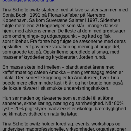
Tina Scheftelowitz startede med at lave salater sammen med
Sonja Bock i 1991 på Floras kaffebar på Nørrebro i
København. Så kom Suveræne Salater i 1997. Sidenhen
fulgte mere end 20 kogebøger, som står i mange danske
hjem, med alskens emner. De fleste af dem med grøntsager
som omdrejnings- og udgangspunkt – og kød og fisk
som tilbehør. Fra første bog fulgte de sæsonerne med deres
opskrifter. Det gav mere variation og mening at bruge det,
som groede tæt på. Opskrifterne sprudlede af smag, med
masser af krydderier og krydderurter, Jorden rundt.
En masse skete ind imellem – blandt andet årene med
kaffefirmaet og cafeen Amokka – men grøntsagsglæden er
intakt. Den seneste kogebog er fra Andalusien, hvor Tina
boede mere eller mindre fast i 6 år, og her brugte hun også
de lokale råvarer i sit smukke undervisningskøkken.
Hun ser maden og råvarerne som et middel til at åbne
sanserne, skabe læring, næring og samhørighed. Når 80%
lyst + 20% pligt styrer madværket er økologi, bæredygtighed
og klimabevidsthed en naturlig følge.
Tina Scheftelowitz holder foredrag, events, workshops og
underviser madprofessionelle, virksomheder, organisationer