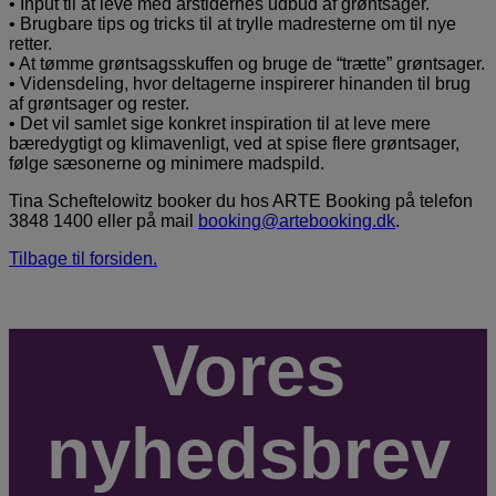
• Input til at leve med årstidernes udbud af grøntsager.
• Brugbare tips og tricks til at trylle madresterne om til nye
retter.
• At tømme grøntsagsskuffen og bruge de “trætte” grøntsager.
• Vidensdeling, hvor deltagerne inspirerer hinanden til brug
af grøntsager og rester.
• Det vil samlet sige konkret inspiration til at leve mere
bæredygtigt og klimavenligt, ved at spise flere grøntsager,
følge sæsonerne og minimere madspild.
Tina Scheftelowitz booker du hos ARTE Booking på telefon
3848 1400 eller på mail
booking@artebooking.dk
.
Tilbage til forsiden.
Vores
nyhedsbrev