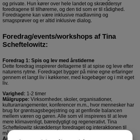
og private. Hun kører over hele landet og skræddersyr
foredragene til tilhørerne, og den tid som er til rådighed.
Foredragene kan være inklusive madlavning og
smagsprøver og er altid inklusive dialog.
Foredrag/events/workshops af Tina
Scheftelowitz:
Foredrag 1: Spis og lev med årstiderne
Dette foredrag inspirerer deltagerne til at spise og leve efter
naturens rytme. Foredraget bygger på mine egne erfaringer
gennem et langt liv i køkkener, med kogebøger og i mit eget
liv.
Varighed:
1-2 timer
Målgruppe:
Virksomheder, skoler, organisationer,
kulturarrangementer, konferencer m.m., hvor mennesker har
brug for grøntsagsbegejstring og at genfinde balancen
mellem væren og gøren. Alle som vil inspireres til at leve
mere klimavenligt, bæredygtigt og regenerativt. Tina
Scheftelowitz skræddersyr foredraget og interaktionen til
målgruppen.
Antal deltagere:
30-50 personer