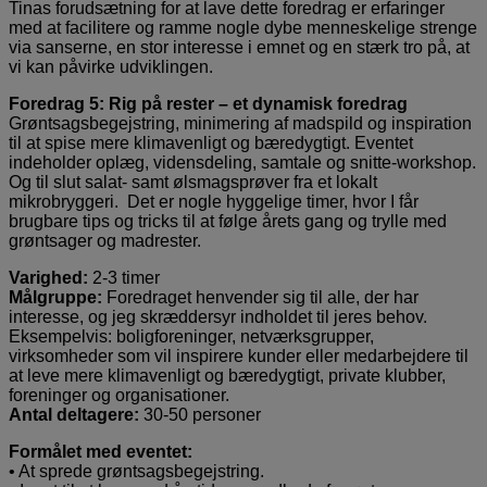
Tinas forudsætning for at lave dette foredrag er erfaringer
med at facilitere og ramme nogle dybe menneskelige strenge
via sanserne, en stor interesse i emnet og en stærk tro på, at
vi kan påvirke udviklingen.
Foredrag 5: Rig på rester – et dynamisk foredrag
Grøntsagsbegejstring, minimering af madspild og inspiration
til at spise mere klimavenligt og bæredygtigt. Eventet
indeholder oplæg, vidensdeling, samtale og snitte-workshop.
Og til slut salat- samt ølsmagsprøver fra et lokalt
mikrobryggeri. Det er nogle hyggelige timer, hvor I får
brugbare tips og tricks til at følge årets gang og trylle med
grøntsager og madrester.
Varighed:
2-3 timer
Målgruppe:
Foredraget henvender sig til alle, der har
interesse, og jeg skræddersyr indholdet til jeres behov.
Eksempelvis: boligforeninger, netværksgrupper,
virksomheder som vil inspirere kunder eller medarbejdere til
at leve mere klimavenligt og bæredygtigt, private klubber,
foreninger og organisationer.
Antal deltagere:
30-50 personer
Formålet med eventet:
• At sprede grøntsagsbegejstring.