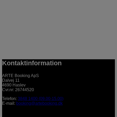
Kontaktinformation
ARTE Booking ApS
Dalvej 11
4690 Haslev
Cvr.nr: 26744520
Telefon:
3848 1400 (09.00-15.00)
E-mail:
booking@artebooking.dk