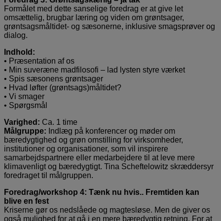
Formålet med dette sanselige foredrag er at give let
omsættelig, brugbar læring og viden om grøntsager,
grøntsagsmåltidet- og sæsonerne, inklusive smagsprøver og
dialog.
Indhold:
• Præsentation af os
• Min suveræne madfilosofi – lad lysten styre værket
• Spis sæsonens grøntsager
• Hvad løfter (grøntsags)måltidet?
• Vi smager
• Spørgsmål
Varighed:
Ca. 1 time
Målgruppe:
Indlæg på konferencer og møder om
bæredygtighed og grøn omstilling for virksomheder,
institutioner og organisationer, som vil inspirere
samarbejdspartnere eller medarbejdere til at leve mere
klimavenligt og bæredygtigt. Tina Scheftelowitz skræddersyr
foredraget til målgruppen.
Foredrag/workshop 4: Tænk nu hvis.. Fremtiden kan
blive en fest
Kriserne gør os nedslåede og magtesløse. Men de giver os
også mulighed for at gå i en mere bæredygtig retning. For at