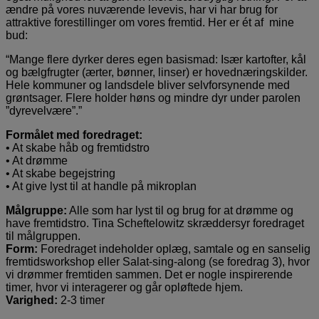
ændre på vores nuværende levevis, har vi har brug for
attraktive forestillinger om vores fremtid. Her er ét af mine
bud:
“Mange flere dyrker deres egen basismad: Især kartofter, kål
og bælgfrugter (ærter, bønner, linser) er hovednæringskilder.
Hele kommuner og landsdele bliver selvforsynende med
grøntsager. Flere holder høns og mindre dyr under parolen
”dyrevelvære”.”
Formålet med foredraget:
• At skabe håb og fremtidstro
• At drømme
• At skabe begejstring
• At give lyst til at handle på mikroplan
Målgruppe:
Alle som har lyst til og brug for at drømme og
have fremtidstro. Tina Scheftelowitz skræddersyr foredraget
til målgruppen.
Form:
Foredraget indeholder oplæg, samtale og en sanselig
fremtidsworkshop eller Salat-sing-along (se foredrag 3), hvor
vi drømmer fremtiden sammen. Det er nogle inspirerende
timer, hvor vi interagerer og går opløftede hjem.
Varighed:
2-3 timer