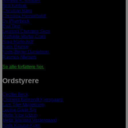
Annette K. Nielsen
Britt Nørbak
Christian Mørk
Christina Hesselholdt
Dy Plambeck
Eva Tind
Leonora Christina Skov
Mathilde Walter Clark
Naja Marie Aidt
Niels Brunse
Niels-Birger Danielsen
Rasmus Nielsen
Se alle forfattere her.
Ordstyrere
Cecilie Beck
Clement Behrendt Kjersgaard
Lars Trier Mogensen
Louise Gade Sig
Mette Vibe Utzon
Mette Walsted Vestergaard
Niels Krause-Kjær