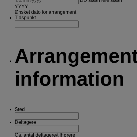
DD slash MM slash
YYYY
Ønsket dato for arrangement
Tidspunkt
Arrangemen
information
Sted
Deltagere
Ca. antal deltagere/tilhørere