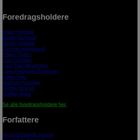
Foredragsholdere
Anne Hjernøe
Bente Klarlund
Bertel Haarder
Connie Hedegaard
Erkan Özden
Lars Findsen
Lars Trier Mogensen
Lene Feltmann Espersen
Lykke Friis
Mathias Hammer
Steffen Brandt
Steffen Kretz
Se alle foredragsholdere her.
Forfattere
Anna Elisabeth Jessen