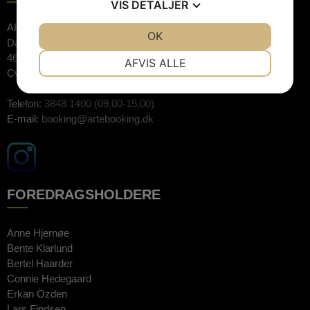
VIS
DETALJER
ARTE Booking ApS
JA
NEJ
OK
JA
NEJ
Dalvej 11
NØDVENDIGE
PRÆFERENCER
4690 Haslev
AFVIS ALLE
Cvr.nr: 26744520
JA
NEJ
JA
NEJ
Telefon:
3848 1400 (09.00-15.00)
MARKETING
STATISTIK
E-mail:
booking@artebooking.dk
FOREDRAGSHOLDERE
Anne Hjernøe
Bente Klarlund
Bertel Haarder
Connie Hedegaard
Erkan Özden
Lars Findsen