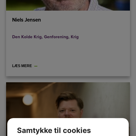
Niels Jensen
Den Kolde Krig
,
Genforening
,
Krig
LÆS MERE
Samtykke til cookies