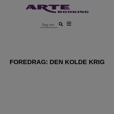
Hop
til
indholdet
Søg efter:
FOREDRAG:
DEN KOLDE KRIG