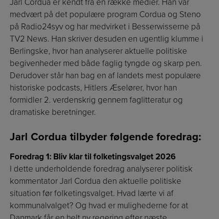
Jarl Cordua er kendt fra en række medier. Han var
medvært på det populære program Cordua og Steno
på Radio24syv og har medvirket i Besserwisserne på
TV2 News. Han skriver desuden en ugentlig klumme i
Berlingske, hvor han analyserer aktuelle politiske
begivenheder med både faglig tyngde og skarp pen.
Derudover står han bag en af landets mest populære
historiske podcasts, Hitlers Æselører, hvor han
formidler 2. verdenskrig gennem faglitteratur og
dramatiske beretninger.
Jarl Cordua tilbyder følgende foredrag:
Foredrag 1: Bliv klar til folketingsvalget 2026
I dette underholdende foredrag analyserer politisk
kommentator Jarl Cordua den aktuelle politiske
situation før folketingsvalget. Hvad lærte vi af
kommunalvalget? Og hvad er mulighederne for at
Danmark får en helt ny regering efter næste