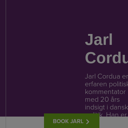
Jarl
Cord
Jarl Cordua e
erfaren politis
kommentator
med 20 års
indsigt i dans
politik. Han er
BOOK JARL
kendt for sine