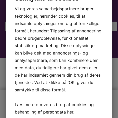
1-2 gange om måneden udsender vi et nyhedsbrev der
indeholder aktuelle tilbud, nye forfattere,
Vi og vores samarbejdspartnere bruger
foredragsholdere, musikere, underholdere m.m.
teknologier, herunder cookies, til at
indsamle oplysninger om dig til forskellige
formål, herunder: Tilpasning af annoncering,
bedre brugeroplevelse, funktionalitet,
statistik og marketing. Disse oplysninger
kan blive delt med annoncerings- og
analysepartnere, som kan kombinere dem
med data, du tidligere har givet dem eller
de har indsamlet gennem din brug af deres
tjenester. Ved at klikke på 'OK' giver du
samtykke til disse formål.
OM ARTE
Læs mere om vores brug af cookies og
behandling af persondata
her
.