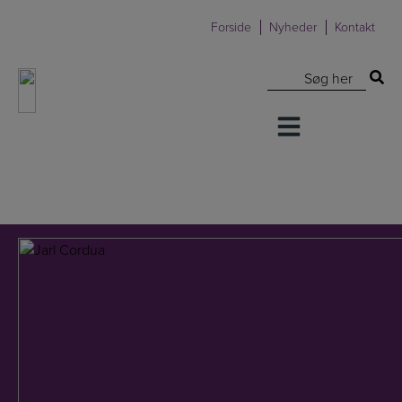
Hop
Forside
Nyheder
Kontakt
til
indholdet
Søg efter: