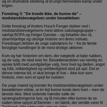
og en dramatisk skildring af et ungt menneskes kamp under
krigen.
Foredrag 3: “De troede ikke, de kunne dø” –
modstandsbevægelsen under besættelsen
Dette foredrag af Anders Hauch Fenger dykker ned i
modstandsbevægelsens mest aktive sabotagegrupper –
særligt BOPA og Holger Danske – og fortæller den rå,
ubarmhjertige og utrolige historie om deres indsats.
Foredraget skildrer de unge sabotørers liv – fra de første
forsigtige handlinger til de mest dristige aktioner.
Kom og hør historien om dem, der nægtede at bøje nakken,
og de valg, de stod over for. Besættelsestiden var nemlig en
epoke fyldt med uundgåelige valg, hvor livet og døden, angst
og håb, retfærdighed og uretfærdighed stod på spil. Det er
denne intense tid, vi skal bringe til live – ikke kun som
historie, men som et spejl for nutiden.
De unge mænd og kvinder fra modstandsbevægelsen under
besættelsen vidste, at én fejl kunne koste dem livet – men de
tøvede ikke. Med rystende hænder satte de
sprængladningerne fast, og få minutter efter kunne de se
natten blive oplyst af flammer – en fabrik, der sendte varer til
Tyskland, ville være væk i røg og aske.