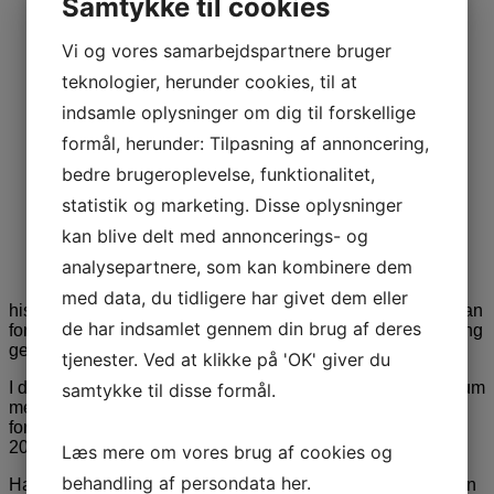
Samtykke til cookies
Vi og vores samarbejdspartnere bruger
teknologier, herunder cookies, til at
indsamle oplysninger om dig til forskellige
formål, herunder: Tilpasning af annoncering,
bedre brugeroplevelse, funktionalitet,
statistik og marketing. Disse oplysninger
kan blive delt med annoncerings- og
analysepartnere, som kan kombinere dem
Hvordan bliver en dramatisk
med data, du tidligere har givet dem eller
historie fra besættelsestiden til en medrivende bog? Hvordan
de har indsamlet gennem din brug af deres
formidler man en 99-årigs minder, så de også rammer en ung
generation?
tjenester. Ved at klikke på 'OK' giver du
I dette foredrag tager forfatter Anders Hauch Fenger publikum
samtykke til disse formål.
med bag kulisserne på arbejdet med den dramatiske
fortælling, ”Den Sidste Sabotør”, der udkom i november
2024.
Læs mere om vores brug af cookies og
behandling af persondata
her
.
Han fortæller om, hvordan han fik kontakt til Ejler Borch, den