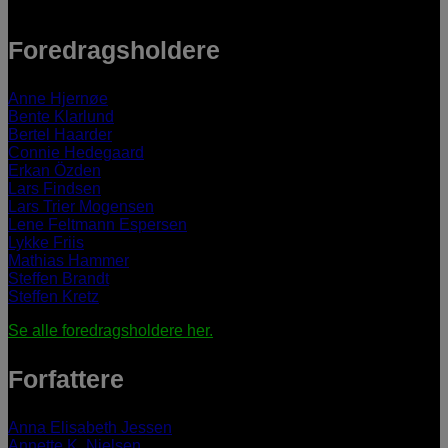
Foredragsholdere
Anne Hjernøe
Bente Klarlund
Bertel Haarder
Connie Hedegaard
Erkan Özden
Lars Findsen
Lars Trier Mogensen
Lene Feltmann Espersen
Lykke Friis
Mathias Hammer
Steffen Brandt
Steffen Kretz
Se alle foredragsholdere her.
Forfattere
Anna Elisabeth Jessen
Annette K. Nielsen