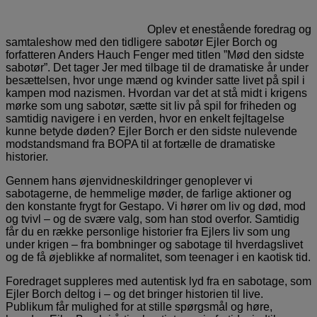
Oplev et enestående foredrag og
samtaleshow med den tidligere sabotør Ejler Borch og
forfatteren Anders Hauch Fenger med titlen ”Mød den sidste
sabotør”. Det tager Jer med tilbage til de dramatiske år under
besættelsen, hvor unge mænd og kvinder satte livet på spil i
kampen mod nazismen. Hvordan var det at stå midt i krigens
mørke som ung sabotør, sætte sit liv på spil for friheden og
samtidig navigere i en verden, hvor en enkelt fejltagelse
kunne betyde døden? Ejler Borch er den sidste nulevende
modstandsmand fra BOPA til at fortælle de dramatiske
historier.
Gennem hans øjenvidneskildringer genoplever vi
sabotagerne, de hemmelige møder, de farlige aktioner og
den konstante frygt for Gestapo. Vi hører om liv og død, mod
og tvivl – og de svære valg, som han stod overfor. Samtidig
får du en række personlige historier fra Ejlers liv som ung
under krigen – fra bombninger og sabotage til hverdagslivet
og de få øjeblikke af normalitet, som teenager i en kaotisk tid.
Foredraget suppleres med autentisk lyd fra en sabotage, som
Ejler Borch deltog i – og det bringer historien til live.
Publikum får mulighed for at stille spørgsmål og høre,