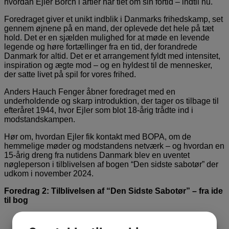
hvordan Ejler Borch i årtier har tiet om sin fortid – indtil nu.
Foredraget giver et unikt indblik i Danmarks frihedskamp, set
gennem øjnene på en mand, der oplevede det hele på tæt
hold. Det er en sjælden mulighed for at møde en levende
legende og høre fortællinger fra en tid, der forandrede
Danmark for altid. Det er et arrangement fyldt med intensitet,
inspiration og ægte mod – og en hyldest til de mennesker,
der satte livet på spil for vores frihed.
Anders Hauch Fenger åbner foredraget med en
underholdende og skarp introduktion, der tager os tilbage til
efteråret 1944, hvor Ejler som blot 18-årig trådte ind i
modstandskampen.
Hør om, hvordan Ejler fik kontakt med BOPA, om de
hemmelige møder og modstandens netværk – og hvordan en
15-årig dreng fra nutidens Danmark blev en uventet
nøgleperson i tilblivelsen af bogen “Den sidste sabotør” der
udkom i november 2024.
Foredrag 2: Tilblivelsen af “Den Sidste Sabotør” – fra ide
til bog