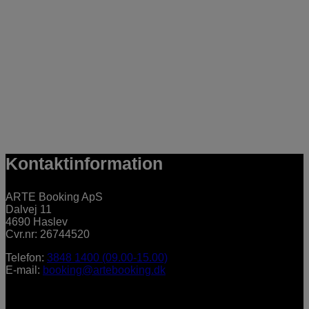
Kontaktinformation
ARTE Booking ApS
Dalvej 11
4690 Haslev
Cvr.nr: 26744520
Telefon:
3848 1400 (09.00-15.00)
E-mail:
booking@artebooking.dk