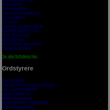
Britt Nørbak
Christian Mørk
Christina Hesselholdt
Dy Plambeck
Eva Tind
Leonora Christina Skov
Mathilde Walter Clark
Naja Marie Aidt
Niels Brunse
Niels-Birger Danielsen
Rasmus Nielsen
Se alle forfattere her.
Ordstyrere
Cecilie Beck
Clement Behrendt Kjersgaard
Lars Trier Mogensen
Louise Gade Sig
Mette Vibe Utzon
Mette Walsted Vestergaard
Niels Krause-Kjær