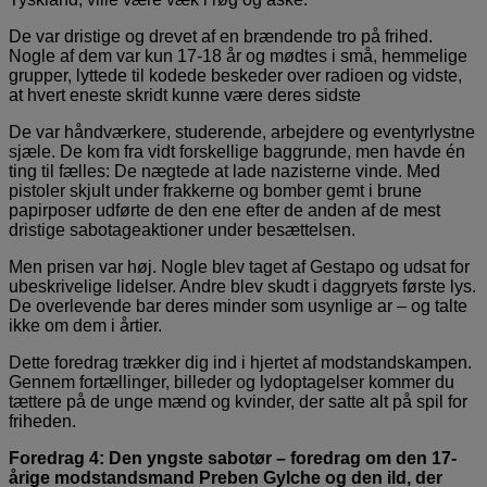
De var dristige og drevet af en brændende tro på frihed.
Nogle af dem var kun 17-18 år og mødtes i små, hemmelige
grupper, lyttede til kodede beskeder over radioen og vidste,
at hvert eneste skridt kunne være deres sidste
De var håndværkere, studerende, arbejdere og eventyrlystne
sjæle. De kom fra vidt forskellige baggrunde, men havde én
ting til fælles: De nægtede at lade nazisterne vinde. Med
pistoler skjult under frakkerne og bomber gemt i brune
papirposer udførte de den ene efter de anden af de mest
dristige sabotageaktioner under besættelsen.
Men prisen var høj. Nogle blev taget af Gestapo og udsat for
ubeskrivelige lidelser. Andre blev skudt i daggryets første lys.
De overlevende bar deres minder som usynlige ar – og talte
ikke om dem i årtier.
Dette foredrag trækker dig ind i hjertet af modstandskampen.
Gennem fortællinger, billeder og lydoptagelser kommer du
tættere på de unge mænd og kvinder, der satte alt på spil for
friheden.
Foredrag 4: Den yngste sabotør – foredrag om den 17-
årige modstandsmand Preben Gylche og den ild, der