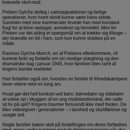
krævede stort mod.
Preben Gylche deltog i sabotageaktioner og farlige
operationer, hvor hvert skridt kunne være hans sidste.
Sammen med sine kammerater levede han med konstant
frygt for at blive opdaget, arresteret og henrettet. Men for
Preben var det aldrig et spørgsmål om at trække sig tilbage –
der brændte en ild i ham, som kun kunne slukkes på en
måde.
Rasmus Gylche-Munch, en af Prebens efterkommere, vil
komme forbi og fortælle om sin modige slægtning og den
dramatiske dag i januar 1945, hvor familien blev ramt af
krigens barske realiteter.
Han fortæller også om, hvordan en familie til frihedskæmpere
lever videre med en tung arv.
Hvad gør det helt konkret ved børn, børnebørn og oldebørn
at vokse op i skyggen af en ung modstandsmand, der satte
sit liv på spil? Krigens traumer forsvandt ikke med freden. De
blev videregivet i generationer – i tavshed og skyldfølelse og
usagte ord.
Nogle familier bærer stolt på fortællingen om deres forfædres
mod, mens andre kæmper med de følelsesmæssige sår, der