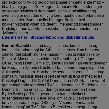
projekter og til tv- og radioprogrammer omhandlende mad –
bl.a. hyppig gæst i Go ‘Morgen Danmark. Hun er idémager
og kreativ udvikler til flere madhistoriske udstillinger og
events og er desuden en ivrig foredragsholder. I forbindelse
med tv-serien Badehotellet bidrager Bettina med
køkkenhistorisk viden og ideer til menuer og tilberedninger.
Endelig er hun fast klummeskribent og madanmelder på
Jyllandsposten.
Læs mere her: https://artebooking.dk/bettina-buhl/
Benno Blæsild
er cand.mag. i historie, kunsthistorie og
forhistorisk arkæologi fra Århus Universitet. Han har været
chef for det lokalhistoriske museum i den grønlandske by
Sisimiut. Museumsinspektør på Svendborg & Omegns
Museum og i Den Gamle By. Desuden har han været direktør
for Fregatten Jylland i Ebeltoft. Han er vurderingsekspert for
Auktionshuset.com. Han har de seneste år været flittigt brugt
som kulturhistorisk juleekspert i et vidt spænd af medier fra
Kristeligt Dagblad til Go’Jul Danmark påTV2. Han har været
gennemgående fortæller i TV2’s udsendelser ’Badehotellets
Danmark’. Han er fast vurderingsekspert i serien Hvem
Byder Bedst på TV2 ligesom han har medvirket i
udsendelsesserien ’Kære Tove’ om Tove Ditlevsen som
brevkasseredaktør på DR2 og i TV serien ’Fantastiske
Hammerslag’ på TV2. Benno Blæsild er en meget brugt