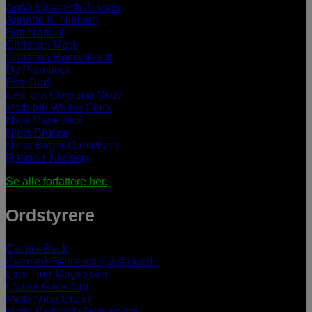
Anna Elisabeth Jessen
Annette K. Nielsen
Britt Nørbak
Christian Mørk
Christina Hesselholdt
Dy Plambeck
Eva Tind
Leonora Christina Skov
Mathilde Walter Clark
Naja Marie Aidt
Niels Brunse
Niels-Birger Danielsen
Rasmus Nielsen
Se alle forfattere her.
Ordstyrere
Cecilie Beck
Clement Behrendt Kjersgaard
Lars Trier Mogensen
Louise Gade Sig
Mette Vibe Utzon
Mette Walsted Vestergaard