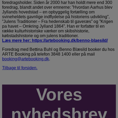
foredragsholder. Siden år 2000 har han holdt mere end 300
foredrag, blandt andet over emnerne: ”Hvordan Aarhus blev
Jyllands hovedstad – en opbyggelig fortælling om
svineheldets gavnlige indflydelse på historiens udvikling”,
”Julens Traditioner – Fra hedenskab til gaveræs” og ”Krigen
pa havet – Omkring Jylland 1864”. Han er forfatter til en
række kulturhistoriske værker om skibshistorie,
købstadshistorie og om julens traditioner.
Læs mere her: https://artebooking.dk/benno-blaesild/
Foredrag med Bettina Buhl og Benno Blæsild booker du hos
ARTE Booking på telefon 3848 1400 eller på mail
booking@artebooking.dk
.
Tilbage til forsiden.
Vores
nyhedsbrev