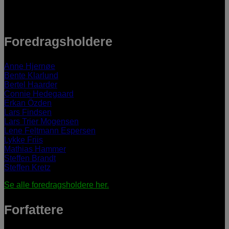
Foredragsholdere
Anne Hjernøe
Bente Klarlund
Bertel Haarder
Connie Hedegaard
Erkan Özden
Lars Findsen
Lars Trier Mogensen
Lene Feltmann Espersen
Lykke Friis
Mathias Hammer
Steffen Brandt
Steffen Kretz
Se alle foredragsholdere her.
Forfattere