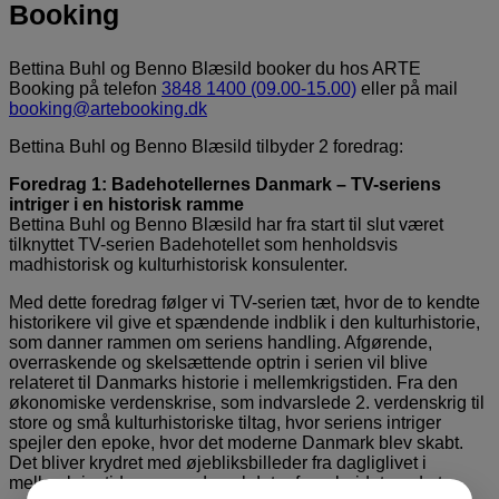
Booking
Bettina Buhl og Benno Blæsild booker du hos ARTE
Booking på telefon
3848 1400 (09.00-15.00)
eller på mail
booking@artebooking.dk
Bettina Buhl og Benno Blæsild tilbyder 2 foredrag:
Foredrag 1: Badehotellernes Danmark – TV-seriens
intriger i en historisk ramme
Bettina Buhl og Benno Blæsild har fra start til slut været
tilknyttet TV-serien Badehotellet som henholdsvis
madhistorisk og kulturhistorisk konsulenter.
Med dette foredrag følger vi TV-serien tæt, hvor de to kendte
historikere vil give et spændende indblik i den kulturhistorie,
som danner rammen om seriens handling. Afgørende,
overraskende og skelsættende optrin i serien vil blive
relateret til Danmarks historie i mellemkrigstiden. Fra den
økonomiske verdenskrise, som indvarslede 2. verdenskrig til
store og små kulturhistoriske tiltag, hvor seriens intriger
spejler den epoke, hvor det moderne Danmark blev skabt.
Det bliver krydret med øjebliksbilleder fra dagliglivet i
mellemkrigstiden og med anekdoter fra arbejdet med at