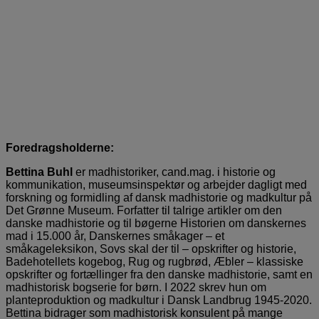
Foredragsholderne:
Bettina Buhl
er madhistoriker, cand.mag. i historie og
kommunikation, museumsinspektør og arbejder dagligt med
forskning og formidling af dansk madhistorie og madkultur på
Det Grønne Museum. Forfatter til talrige artikler om den
danske madhistorie og til bøgerne Historien om danskernes
mad i 15.000 år, Danskernes småkager – et
småkageleksikon, Sovs skal der til – opskrifter og historie,
Badehotellets kogebog, Rug og rugbrød, Æbler – klassiske
opskrifter og fortællinger fra den danske madhistorie, samt en
madhistorisk bogserie for børn. I 2022 skrev hun om
planteproduktion og madkultur i Dansk Landbrug 1945-2020.
Bettina bidrager som madhistorisk konsulent på mange