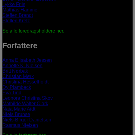
Lykke Friis
Mathias Hammer
Steffen Brandt
Steffen Kretz
Se alle foredragsholdere her.
Forfattere
Anna Elisabeth Jessen
Annette K. Nielsen
Britt Nørbak
Christian Mørk
Christina Hesselholdt
Dy Plambeck
Eva Tind
Leonora Christina Skov
Mathilde Walter Clark
Naja Marie Aidt
Niels Brunse
Niels-Birger Danielsen
Rasmus Nielsen