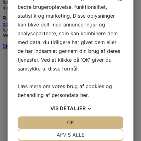
foredragsholdere, underholdning, stand-up komikere og
bedre brugeroplevelse, funktionalitet,
musik.
statistik og marketing. Disse oplysninger
Ring til os på
3848 1400
eller send en mail til
kan blive delt med annoncerings- og
booking@artebooking.dk
. Vi tilbyder hurtig og professionel
formidling. Vi glæder os til at hjælpe dig med at finde den
analysepartnere, som kan kombinere dem
rette person til jeres næste arrangement.
med data, du tidligere har givet dem eller
Skriv til os via formular
de har indsamlet gennem din brug af deres
tjenester. Ved at klikke på 'OK' giver du
samtykke til disse formål.
Læs mere om vores brug af cookies og
behandling af persondata
her
.
VIS
DETALJER
JA
NEJ
OK
JA
NEJ
NØDVENDIGE
PRÆFERENCER
AFVIS ALLE