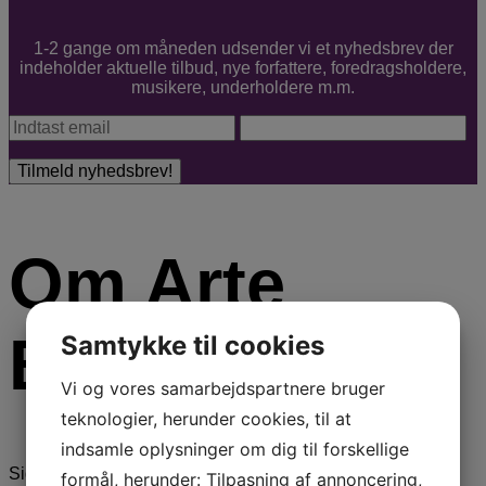
1-2 gange om måneden udsender vi et nyhedsbrev der
indeholder aktuelle tilbud, nye forfattere, foredragsholdere,
musikere, underholdere m.m.
Om Arte
Booking
Samtykke til cookies
Vi og vores samarbejdspartnere bruger
teknologier, herunder cookies, til at
indsamle oplysninger om dig til forskellige
Siden 1946 har ARTE Booking formidlet foredrag,
formål, herunder: Tilpasning af annoncering,