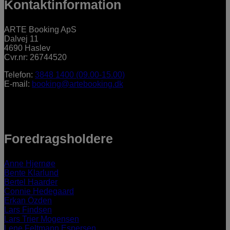
Kontaktinformation
ARTE Booking ApS
Dalvej 11
4690 Haslev
Cvr.nr: 26744520
Telefon:
3848 1400 (09.00-15.00)
E-mail:
booking@artebooking.dk
Foredragsholdere
Anne Hjernøe
Bente Klarlund
Bertel Haarder
Connie Hedegaard
Erkan Özden
Lars Findsen
Lars Trier Mogensen
Lene Feltmann Espersen