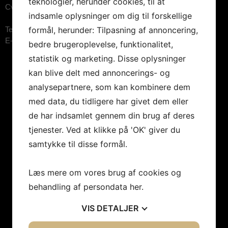
teknologier, herunder cookies, til at
Cvr.nr: 26744520
indsamle oplysninger om dig til forskellige
formål, herunder: Tilpasning af annoncering,
Telefon:
3848 1400 (09.00-15.00)
E-mail:
booking@artebooking.dk
bedre brugeroplevelse, funktionalitet,
statistik og marketing. Disse oplysninger
kan blive delt med annoncerings- og
analysepartnere, som kan kombinere dem
med data, du tidligere har givet dem eller
de har indsamlet gennem din brug af deres
tjenester. Ved at klikke på 'OK' giver du
samtykke til disse formål.
Læs mere om vores brug af cookies og
behandling af persondata
her
.
VIS
DETALJER