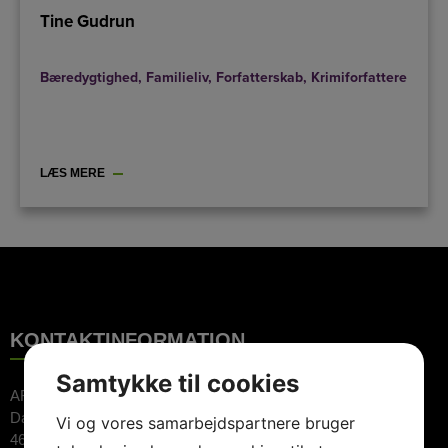
Tine Gudrun
Bæredygtighed
,
Familieliv
,
Forfatterskab
,
Krimiforfattere
LÆS MERE
KONTAKTINFORMATION
Samtykke til cookies
ARTE Booking ApS
Dalvej 11
Vi og vores samarbejdspartnere bruger
4690 Haslev