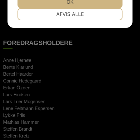
JA
NEJ
OK
JA
NEJ
NØDVENDIGE
PRÆFERENCER
AFVIS ALLE
JA
NEJ
JA
NEJ
MARKETING
STATISTIK
FOREDRAGSHOLDERE
Anne Hjernøe
Bente Klarlund
Bertel Haarder
Connie Hedegaard
Erkan Özden
Lars Findsen
Lars Trier Mogensen
Lene Feltmann Espersen
Lykke Friis
Mathias Hammer
Steffen Brandt
Steffen Kretz