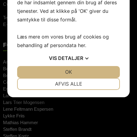
de har indsamlet gennem din brug af deres
Cvr.nr: 26744520
tjenester. Ved at klikke på 'OK' giver du
Telefon:
3848 1400 (09.00-15.00)
samtykke til disse formål.
E-mail:
booking@artebooking.dk
Læs mere om vores brug af cookies og
FOREDRAGSHOLDERE
behandling af persondata
her
.
VIS
DETALJER
Anne Hjernøe
Bente Klarlund
JA
NEJ
OK
JA
NEJ
Bertel Haarder
NØDVENDIGE
PRÆFERENCER
Connie Hedegaard
AFVIS ALLE
Erkan Özden
JA
NEJ
JA
NEJ
Lars Findsen
Lars Trier Mogensen
MARKETING
STATISTIK
Lene Feltmann Espersen
Lykke Friis
Mathias Hammer
Steffen Brandt
Steffen Kretz