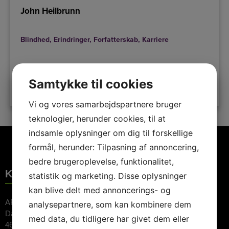
John Heilbrunn
Blindhed
,
Erindringer
,
Forfatterskab
,
Karriere
Samtykke til cookies
LÆS MERE
Vi og vores samarbejdspartnere bruger
teknologier, herunder cookies, til at
indsamle oplysninger om dig til forskellige
formål, herunder: Tilpasning af annoncering,
bedre brugeroplevelse, funktionalitet,
KONTAKTINFORMATION
statistik og marketing. Disse oplysninger
kan blive delt med annoncerings- og
ARTE Booking ApS
analysepartnere, som kan kombinere dem
Dalvej 11
med data, du tidligere har givet dem eller
4690 Haslev