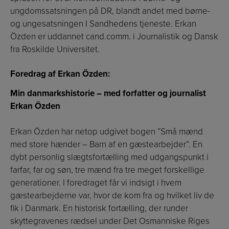
ungdomssatsningen på DR, blandt andet med børne-
og ungesatsningen I Sandhedens tjeneste. Erkan
Özden er uddannet cand.comm. i Journalistik og Dansk
fra Roskilde Universitet.
Foredrag af Erkan Özden:
Min danmarkshistorie – med forfatter og journalist
Erkan Özden
Erkan Özden har netop udgivet bogen ”Små mænd
med store hænder – Barn af en gæstearbejder”. En
dybt personlig slægtsfortælling med udgangspunkt i
farfar, far og søn, tre mænd fra tre meget forskellige
generationer. I foredraget får vi indsigt i hvem
gæstearbejderne var, hvor de kom fra og hvilket liv de
fik i Danmark. En historisk fortælling, der runder
skyttegravenes rædsel under Det Osmanniske Riges