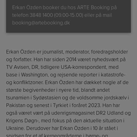
Erkan Özden booker du hos ARTE Booking på
telefon
3848 1400 (09.00-15.00)
eller på mail
booking@artebooking.dk
Erkan Özden er journalist, moderator, foredragsholder
og forfatter. Han har siden 2014 været nyhedsvært på
TV Avisen, DR, tidligere USA-korrespondent, med
base i Washington, og rejsende reporter i katastrofe-
og konfliktzoner. Erkan Özden har dækket nogle af de
største begivenheder i nyere tid, blandt andet
tsunamien i Sydøstasien og de voldsomme jordskælv i
Pakistan og senest i Tyrkiet i foråret 2023. Han har
også været vært på udenrigsmagasinet DR2 Udland og
Krigens Døgn-, med fokus på den aktuelle situation i
Ukraine. Derudover har Erkan Özden i 10 år stået i
spidsen for et af kerneområderne i børne- og