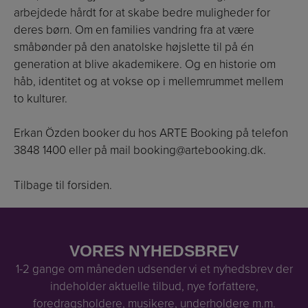
arbejdede hårdt for at skabe bedre muligheder for
deres børn. Om en families vandring fra at være
småbønder på den anatolske højslette til på én
generation at blive akademikere. Og en historie om
håb, identitet og at vokse op i mellemrummet mellem
to kulturer.
Erkan Özden booker du hos ARTE Booking på telefon
3848 1400 eller på mail
booking@artebooking.dk
.
Tilbage til forsiden.
VORES NYHEDSBREV
1-2 gange om måneden udsender vi et nyhedsbrev der
indeholder aktuelle tilbud, nye forfattere,
foredragsholdere, musikere, underholdere m.m.