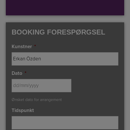
BOOKING FORESPØRGSEL
Kunstner
*
Dato
*
DD
Ønsket dato for arrangement
slash
MM
Tidspunkt
slash
YYYY