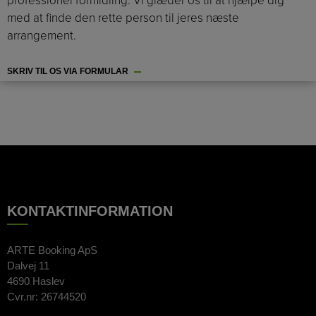
professionel formidling. Vi glæder os til at hjælpe dig
med at finde den rette person til jeres næste
arrangement.
SKRIV TIL OS VIA FORMULAR
KONTAKTINFORMATION
ARTE Booking ApS
Dalvej 11
4690 Haslev
Cvr.nr: 26744520