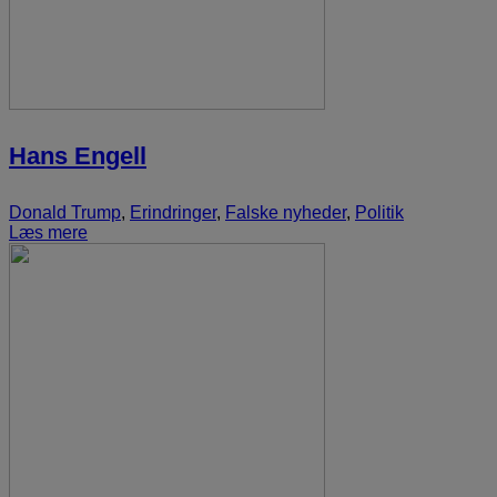
Hans Engell
Donald Trump
,
Erindringer
,
Falske nyheder
,
Politik
Læs mere