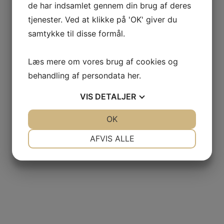
de har indsamlet gennem din brug af deres
tjenester. Ved at klikke på 'OK' giver du
samtykke til disse formål.
Læs mere om vores brug af cookies og
behandling af persondata
her
.
VIS
DETALJER
JA
NEJ
OK
JA
NEJ
NØDVENDIGE
PRÆFERENCER
AFVIS ALLE
JA
NEJ
JA
NEJ
MARKETING
STATISTIK