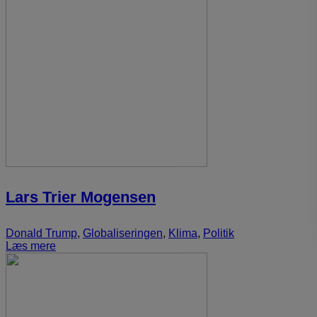
Lars Trier Mogensen
Donald Trump
,
Globaliseringen
,
Klima
,
Politik
Læs mere