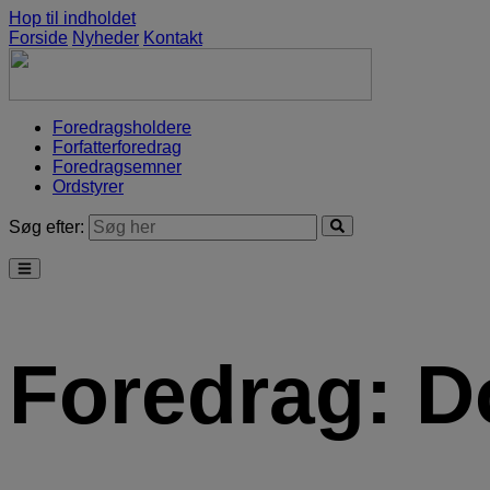
Hop til indholdet
Forside
Nyheder
Kontakt
Foredragsholdere
Forfatterforedrag
Foredragsemner
Ordstyrer
Søg efter:
Foredrag:
D