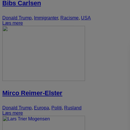
Bibs Carlsen
Donald Trump
,
Immigranter
,
Racisme
,
USA
Læs mere
Mirco Reimer-Elster
Donald Trump
,
Europa
,
Politi
,
Rusland
Læs mere