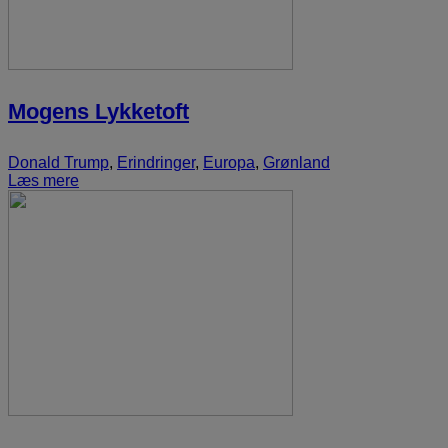
Mogens Lykketoft
Donald Trump
,
Erindringer
,
Europa
,
Grønland
Læs mere