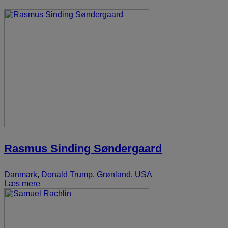
Rasmus Sinding Søndergaard
Danmark
,
Donald Trump
,
Grønland
,
USA
Læs mere