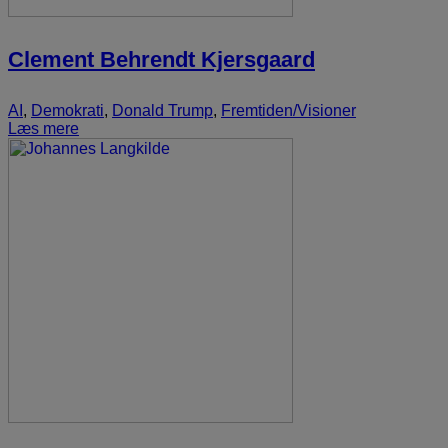
Clement Behrendt Kjersgaard
AI
,
Demokrati
,
Donald Trump
,
Fremtiden/Visioner
Læs mere