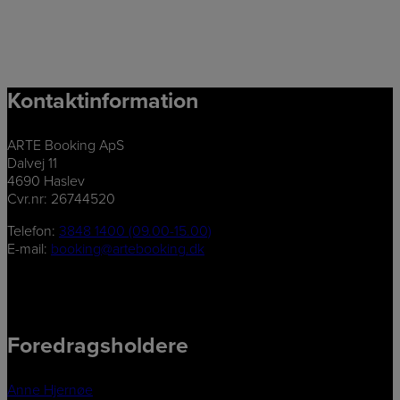
Kontaktinformation
ARTE Booking ApS
Dalvej 11
4690 Haslev
Cvr.nr: 26744520
Telefon:
3848 1400 (09.00-15.00)
E-mail:
booking@artebooking.dk
Foredragsholdere
Anne Hjernøe