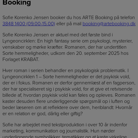
Booking
Sofie Korenko Jensen booker du hos ARTE Booking på telefon
3848 1400 (09.00-15.00)
eller på mail
booking@artebooking.dk
Sofie Korenko Jensen er aktuel med det første bind i
Lyngeoncirklen: En high fantasy serie om psykologi, mysterier,
venskaber og mørke kræfter. Romanen, der har undertitlen
Sorte hemmeligheder, udkom den 20. september 2025 hos
Forlaget KRABAT.
Hver roman i serien behandler en psykologisk problematik. I
Lyngeoncirklen 1 – Sorte hemmeligheder er det psykisk vold,
der er i fokus. Romanen er derfor gennemlæst af en fagperson,
der har specialiseret sig i psykisk vold, for at give et retvisende
billede af, hvordan psykisk vold kan føles og opleves. Romanen
kaster desuden flere underliggende spørgsmål op i luften og
beder læseren om at reflektere over dem, heriblandt: Hvornår
er en relation er god, dårlig eller giftig?
Sofie har arbejdet med tekstproduktion i over 10 år indenfor
marketing, kommunikation og journalistik. Hun nørder
underliggende symbolikker, tematikker og at kaste virkelige