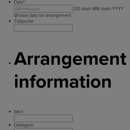
Dato
*
DD slash MM slash YYYY
Ønsket dato for arrangement
Tidspunkt
Arrangement
information
Sted
Deltagere