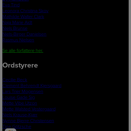
Eva Tind
Leonora Christina Skov
Mathilde Walter Clark
Naja Marie Aidt
Niels Brunse
Niels-Birger Danielsen
Rasmus Nielsen
Se alle forfattere her.
Ordstyrere
Cecilie Beck
Clement Behrendt Kjersgaard
Lars Trier Mogensen
Louise Gade Sig
Mette Vibe Utzon
Mette Walsted Vestergaard
Niels Krause-Kjær
Nynne Bjerre Christensen
Tine Götzsche