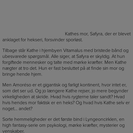
Kathes mor, Safyra, der er blevet
anklaget for hekseri, forsvinder sporløst.
Tilbage står Kathe i hjembyen Vitamalus med bristede bånd og
ubesvarede spørgsmål. Alle siger, at Safyra er skyldig. At hun
forgiftede mennesker og talte med mørke kræfter. Men Kathe
nægter at tro det. Hun er fast besluttet på at finde sin mor og
bringe hende hjem.
Men Amoréso er et gigantisk og farligt kontinent, hvor intet er,
som det ser ud. Og jo længere Kathe rejser, jo mere begynder
virkeligheden at skride. Hvad hvis rygterne taler sandt? Hvad
hvis hendes mor faktisk er en heks? Og hvad hvis Kathe selv er
noget… andet?
Sorte hemmeligheder er det første bind i Lyngeoncirklen, en
high fantasy-serie om psykologi, mørke kræfter, mysterier og
venskaber.