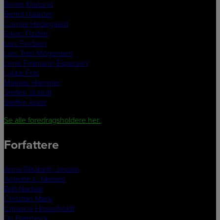
Bente Klarlund
Bertel Haarder
Connie Hedegaard
Erkan Özden
Lars Findsen
Lars Trier Mogensen
Lene Feltmann Espersen
Lykke Friis
Mathias Hammer
Steffen Brandt
Steffen Kretz
Se alle foredragsholdere her.
Forfattere
Anna Elisabeth Jessen
Annette K. Nielsen
Britt Nørbak
Christian Mørk
Christina Hesselholdt
Dy Plambeck