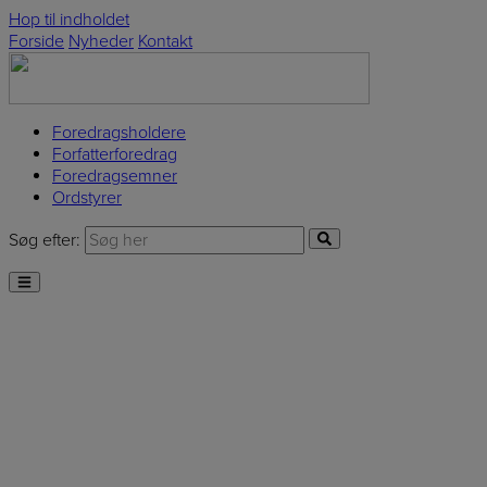
Hop til indholdet
Forside
Nyheder
Kontakt
Foredragsholdere
Forfatterforedrag
Foredragsemner
Ordstyrer
Søg efter: