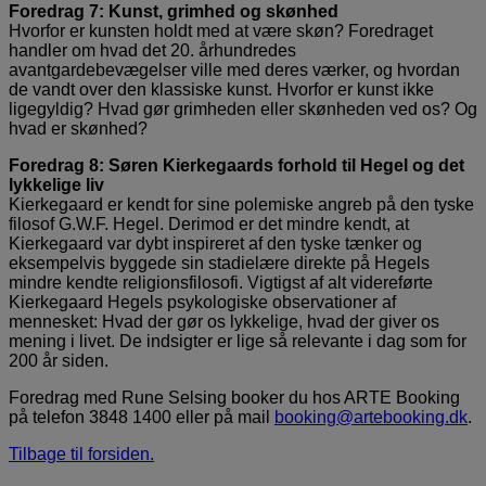
Foredrag 7: Kunst, grimhed og skønhed
Hvorfor er kunsten holdt med at være skøn? Foredraget
handler om hvad det 20. århundredes
avantgardebevægelser ville med deres værker, og hvordan
de vandt over den klassiske kunst. Hvorfor er kunst ikke
ligegyldig? Hvad gør grimheden eller skønheden ved os? Og
hvad er skønhed?
Foredrag 8: Søren Kierkegaards forhold til Hegel og det
lykkelige liv
Kierkegaard er kendt for sine polemiske angreb på den tyske
filosof G.W.F. Hegel. Derimod er det mindre kendt, at
Kierkegaard var dybt inspireret af den tyske tænker og
eksempelvis byggede sin stadielære direkte på Hegels
mindre kendte religionsfilosofi. Vigtigst af alt videreførte
Kierkegaard Hegels psykologiske observationer af
mennesket: Hvad der gør os lykkelige, hvad der giver os
mening i livet. De indsigter er lige så relevante i dag som for
200 år siden.
Foredrag med Rune Selsing booker du hos ARTE Booking
på telefon 3848 1400 eller på mail
booking@artebooking.dk
.
Tilbage til forsiden.