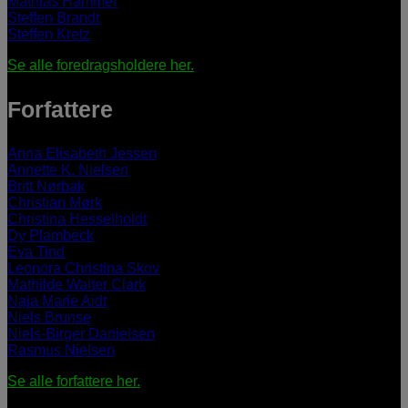
Mathias Hammer
Steffen Brandt
Steffen Kretz
Se alle foredragsholdere her.
Forfattere
Anna Elisabeth Jessen
Annette K. Nielsen
Britt Nørbak
Christian Mørk
Christina Hesselholdt
Dy Plambeck
Eva Tind
Leonora Christina Skov
Mathilde Walter Clark
Naja Marie Aidt
Niels Brunse
Niels-Birger Danielsen
Rasmus Nielsen
Se alle forfattere her.