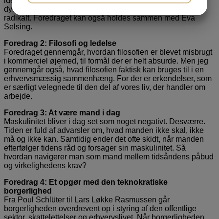
idéerne plantet sig i den enkelte, formet hans og hendes
JA
NEJ
JA
NEJ
dybeste overbevisninger og ændret vores kultur og liv
radikalt. Foredraget kan også holdes sammen med Eva
MARKETING
STATISTIK
Selsing.
Foredrag 2: Filosofi og ledelse
Foredraget gennemgår, hvordan filosofien er blevet misbrugt
i kommerciel øjemed, til formål der er helt absurde. Men jeg
gennemgår også, hvad filosofien faktisk kan bruges til i en
erhvervsmæssig sammenhæng. For der er erkendelser, som
er særligt velegnede til den del af vores liv, der handler om
arbejde.
Foredrag 3: At være mand i dag
Maskulinitet bliver i dag set som noget negativt. Desværre.
Tiden er fuld af advarsler om, hvad manden ikke skal, ikke
må og ikke kan. Samtidig ender det ofte skidt, når manden
efterfølger tidens råd og forsager sin maskulinitet. Så
hvordan navigerer man som mand mellem tidsåndens påbud
og virkelighedens krav?
Foredrag 4: Et opgør med den teknokratiske
borgerlighed
Fra Poul Schlüter til Lars Løkke Rasmussen går
borgerligheden overdrevent op i styring af den offentlige
sektor, skattelettelser og erhvervslivet. Når borgerligheden