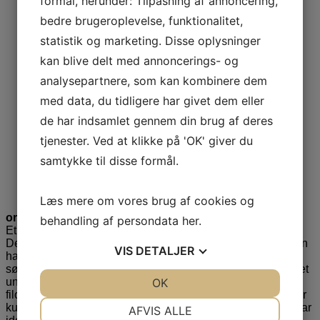
formål, herunder: Tilpasning af annoncering,
bedre brugeroplevelse, funktionalitet,
statistik og marketing. Disse oplysninger
kan blive delt med annoncerings- og
analysepartnere, som kan kombinere dem
med data, du tidligere har givet dem eller
de har indsamlet gennem din brug af deres
tjenester. Ved at klikke på 'OK' giver du
samtykke til disse formål.
Læs mere om vores brug af cookies og
Foredrag 1: Den borgerlige
orden og angrebet på det almindelige menneske
behandling af persondata
her
.
Et foredrag med udgangspunkt i den filosofiske debatbog,
Den Borgerlige Orden. Med kristendommen stille forsvinden
VIS
DETALJER
har vi fået et nyt evangelium i form af selvrealisering, en
søgen efter vores egen særlige vej i livet og dyrkelsen af det
JA
NEJ
OK
JA
NEJ
unormale. Det er idéer fra det 20. Århundredes vigtigste
filosoffer som Nietzsche, Heidegger, Sartre og Foucault, der
NØDVENDIGE
PRÆFERENCER
kulminerer i moderne identitetspolitik. Fra universiteterne har
AFVIS ALLE