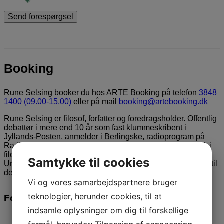
Booking
Rune Selsing booker du hos ARTE Booking på telefon
3848
1400 (09.00-15.00)
eller på mail
booking@artebooking.dk
Rune Selsing er filosof, forfatter og foredragsholder. Offentlig
debattør i mere end 10 år som fast klummeskribent i
Jyllands-Posten, anmelder i Berlingske, radioprogram på
Radio24syv, hyppig foredragsholder mm. Uddannet cand. i
filosofi og cand. polit. begge fra Københavns
Samtykke til cookies
Universitet. Sammen med sin hustru, Eva Selsing, forfatter til
den filosofiske debatbog Den Borgerlige Orden.
Vi og vores samarbejdspartnere bruger
teknologier, herunder cookies, til at
Foredrag af Rune Selsing:
indsamle oplysninger om dig til forskellige