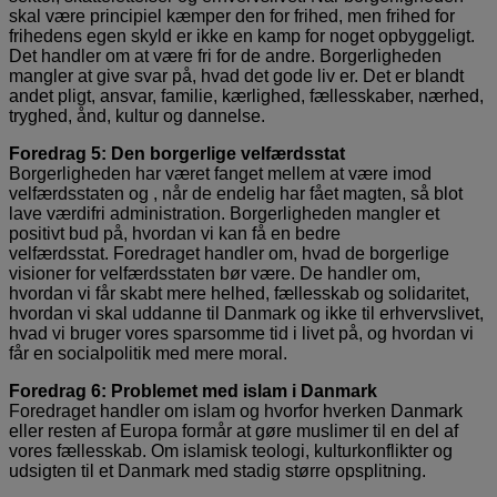
skal være principiel kæmper den for frihed, men frihed for
frihedens egen skyld er ikke en kamp for noget opbyggeligt.
Det handler om at være fri for de andre. Borgerligheden
mangler at give svar på, hvad det gode liv er. Det er blandt
andet pligt, ansvar, familie, kærlighed, fællesskaber, nærhed,
tryghed, ånd, kultur og dannelse.
Foredrag 5: Den borgerlige velfærdsstat
Borgerligheden har været fanget mellem at være imod
velfærdsstaten og , når de endelig har fået magten, så blot
lave værdifri administration. Borgerligheden mangler et
positivt bud på, hvordan vi kan få en bedre
velfærdsstat. Foredraget handler om, hvad de borgerlige
visioner for velfærdsstaten bør være. De handler om,
hvordan vi får skabt mere helhed, fællesskab og solidaritet,
hvordan vi skal uddanne til Danmark og ikke til erhvervslivet,
hvad vi bruger vores sparsomme tid i livet på, og hvordan vi
får en socialpolitik med mere moral.
Foredrag 6: Problemet med islam i Danmark
Foredraget handler om islam og hvorfor hverken Danmark
eller resten af Europa formår at gøre muslimer til en del af
vores fællesskab. Om islamisk teologi, kulturkonflikter og
udsigten til et Danmark med stadig større opsplitning.