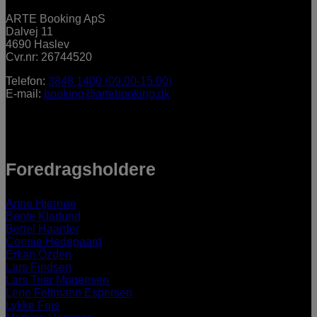
ARTE Booking ApS
Dalvej 11
4690 Haslev
Cvr.nr: 26744520
Telefon:
3848 1400 (09.00-15.00)
E-mail:
booking@artebooking.dk
Foredragsholdere
Anne Hjernøe
Bente Klarlund
Bertel Haarder
Connie Hedegaard
Erkan Özden
Lars Findsen
Lars Trier Mogensen
Lene Feltmann Espersen
Lykke Friis