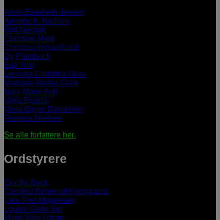
Anna Elisabeth Jessen
Annette K. Nielsen
Britt Nørbak
Christian Mørk
Christina Hesselholdt
Dy Plambeck
Eva Tind
Leonora Christina Skov
Mathilde Walter Clark
Naja Marie Aidt
Niels Brunse
Niels-Birger Danielsen
Rasmus Nielsen
Se alle forfattere her.
Ordstyrere
Cecilie Beck
Clement Behrendt Kjersgaard
Lars Trier Mogensen
Louise Gade Sig
Mette Vibe Utzon