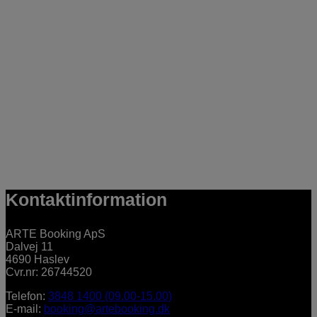
Kontaktinformation
ARTE Booking ApS
Dalvej 11
4690 Haslev
Cvr.nr: 26744520
Telefon:
3848 1400 (09.00-15.00)
E-mail:
booking@artebooking.dk