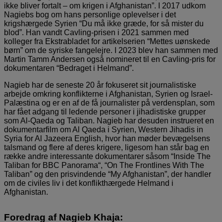
ikke bliver fortalt – om krigen i Afghanistan”. I 2017 udkom
Nagiebs bog om hans personlige oplevelser i det
krigshærgede Syrien “Du må ikke græde, for så mister du
blod”. Han vandt Cavling-prisen i 2021 sammen med
kolleger fra Ekstrabladet for artikelserien “Mettes uønskede
børn” om de syriske fangelejre. I 2023 blev han sammen med
Martin Tamm Andersen også nomineret til en Cavling-pris for
dokumentaren “Bedraget i Helmand”.
Nagieb har de seneste 20 år fokuseret sit journalistiske
arbejde omkring konflikterne i Afghanistan, Syrien og Israel-
Palæstina og er en af de få journalister på verdensplan, som
har fået adgang til ledende personer i jihadistiske grupper
som Al-Qaeda og Taliban. Nagieb har desuden instrueret en
dokumentarfilm om Al Qaeda i Syrien, Western Jihadis in
Syria for Al Jazeera English, hvor han møder bevægelsens
talsmand og flere af deres krigere, ligesom han står bag en
række andre interessante dokumentarer såsom “Inside The
Taliban for BBC Panorama“, “On The Frontlines With The
Taliban” og den prisvindende “My Afghanistan”, der handler
om de civiles liv i det konflikthærgede Helmand i
Afghanistan.
Foredrag af Nagieb Khaja: