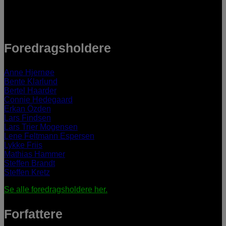
Foredragsholdere
Anne Hjernøe
Bente Klarlund
Bertel Haarder
Connie Hedegaard
Erkan Özden
Lars Findsen
Lars Trier Mogensen
Lene Feltmann Espersen
Lykke Friis
Mathias Hammer
Steffen Brandt
Steffen Kretz
Se alle foredragsholdere her.
Forfattere