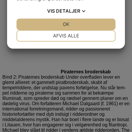
VIS
DETALJER
JA
NEJ
OK
JA
NEJ
NØDVENDIGE
PRÆFERENCER
AFVIS ALLE
JA
NEJ
JA
NEJ
MARKETING
STATISTIK
Piraternes broderskab
Bind 2: Piraternes broderskab Under overfladen lever en
glemt al­lieret: et gammelt piratbroderskab, skabt af
tempelriddere, der undslap pavens forfølgelse. Nu slår tem­
pel ridderne og piraterne sig sam­men for at bekæmpe
Illuminati, som spreder død og rædsel gennem pla­ner om en
dødelig virus. Om forfatteren Michael Dalgaard (f. 1961) er en
international forretnings­mand, ridder og passioneret
historiefortæller med dyb indsigt i ridderordner og
middelalderens mystik. Han har boet i flere lande og er bosat
i Litauen, hvor han engage­rer sig i velgørenhed og filantropi.
Michael blev slået til ridder i verdens ældste ridderorden, The