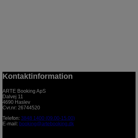
Kontaktinformation
ARTE Booking ApS
Dalvej 11
4690 Haslev
Cvr.nr: 26744520
Telefon:
3848 1400 (09.00-15.00)
E-mail:
booking@artebooking.dk