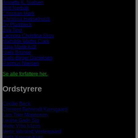
Annette K. Nielsen
Britt Nørbak
Christian Mørk
Christina Hesselholdt
Dy Plambeck
Eva Tind
Leonora Christina Skov
Mathilde Walter Clark
Naja Marie Aidt
Niels Brunse
Niels-Birger Danielsen
Rasmus Nielsen
Se alle forfattere her.
Ordstyrere
Cecilie Beck
Clement Behrendt Kjersgaard
Lars Trier Mogensen
Louise Gade Sig
Mette Vibe Utzon
Mette Walsted Vestergaard
Niels Krause-Kjær