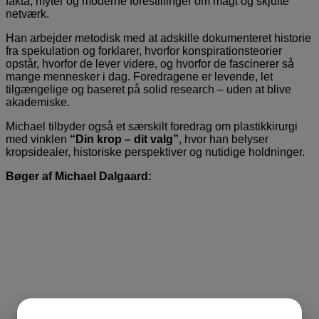
fakta, myter og moderne forestillinger om magt og skjulte
netværk.
Han arbejder metodisk med at adskille dokumenteret historie
fra spekulation og forklarer, hvorfor konspirationsteorier
opstår, hvorfor de lever videre, og hvorfor de fascinerer så
mange mennesker i dag. Foredragene er levende, let
tilgængelige og baseret på solid research – uden at blive
akademiske.
Michael tilbyder også et særskilt foredrag om plastikkirurgi
med vinklen
“Din krop – dit valg”
, hvor han belyser
kropsidealer, historiske perspektiver og nutidige holdninger.
Bøger af Michael Dalgaard: