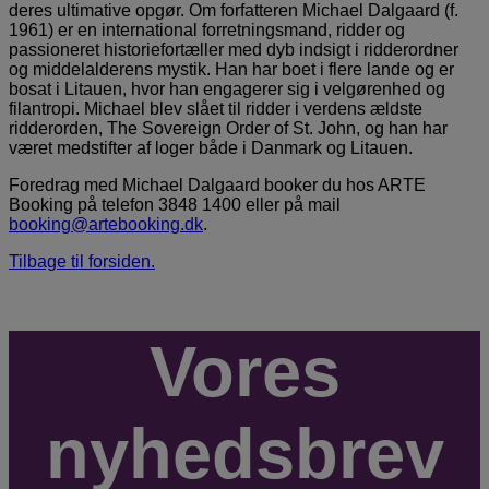
deres ultimative opgør. Om forfatteren Michael Dalgaard (f.
1961) er en international forretnings­mand, ridder og
passioneret historiefortæller med dyb indsigt i ridderordner
og middelalderens mystik. Han har boet i flere lande og er
bosat i Litauen, hvor han engage­rer sig i velgørenhed og
filantropi. Michael blev slået til ridder i verdens ældste
ridderorden, The Sovereign Order of St. John, og han har
været med­stifter af loger både i Danmark og Litauen.
Foredrag med Michael Dalgaard booker du hos ARTE
Booking på telefon 3848 1400 eller på mail
booking@artebooking.dk
.
Tilbage til forsiden.
Vores
nyhedsbrev