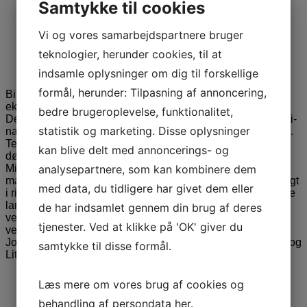
Samtykke til cookies
Vi og vores samarbejdspartnere bruger
teknologier, herunder cookies, til at
indsamle oplysninger om dig til forskellige
Tempelridderen fra nord
formål, herunder: Tilpasning af annoncering,
Bind 1: Tempelridderen fra nord. I nutidens skygger
eksisterer tem­pelridderne stadig, skjult for ver­dens øjne.
bedre brugeroplevelse, funktionalitet,
Deres ældgamle fjende, Tyres-klanen – nu kendt som Illumi­
statistik og marketing. Disse oplysninger
nati – er igen på spil og truer med at kaste verden ud i kaos.
Tempelrid­derne må træde frem for at bekæm­pe en
kan blive delt med annoncerings- og
dødbringende plan om en ny verdensorden. Om forfatteren
analysepartnere, som kan kombinere dem
Michael Dalgaard (f. 1961) er en international forretnings­
mand, ridder og passioneret historiefortæller med dyb indsigt
med data, du tidligere har givet dem eller
i ridderordner og middelalderens mystik. Han har boet i flere
lande og er bosat i Litauen, hvor han engage­rer sig i
de har indsamlet gennem din brug af deres
velgørenhed og filantropi. Michael blev slået til ridder i
tjenester. Ved at klikke på 'OK' giver du
verdens ældste ridderorden, The Sovereign Order of St.
John, og han har været med­stifter af loger både i Danmark og
samtykke til disse formål.
Litauen.
Læs mere om vores brug af cookies og
behandling af persondata
her
.