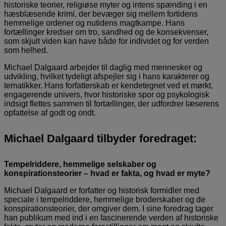
historiske teorier, religiøse myter og intens spænding i en
hæsblæsende krimi, der bevæger sig mellem fortidens
hemmelige ordener og nutidens magtkampe. Hans
fortællinger kredser om tro, sandhed og de konsekvenser,
som skjult viden kan have både for individet og for verden
som helhed.
Michael Dalgaard arbejder til daglig med mennesker og
udvikling, hvilket tydeligt afspejler sig i hans karakterer og
tematikker. Hans forfatterskab er kendetegnet ved et mørkt,
engagerende univers, hvor historiske spor og psykologisk
indsigt flettes sammen til fortællinger, der udfordrer læserens
opfattelse af godt og ondt.
Michael Dalgaard tilbyder foredraget:
Tempelriddere, hemmelige selskaber og
konspirationsteorier – hvad er fakta, og hvad er myte?
Michael Dalgaard er forfatter og historisk formidler med
speciale i tempelriddere, hemmelige broderskaber og de
konspirationsteorier, der omgiver dem. I sine foredrag tager
han publikum med ind i en fascinerende verden af historiske