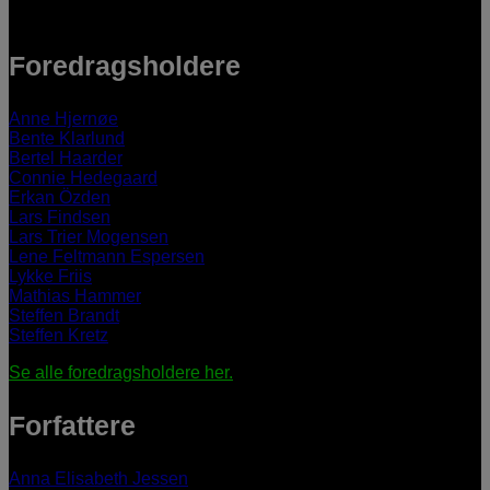
Foredragsholdere
Anne Hjernøe
Bente Klarlund
Bertel Haarder
Connie Hedegaard
Erkan Özden
Lars Findsen
Lars Trier Mogensen
Lene Feltmann Espersen
Lykke Friis
Mathias Hammer
Steffen Brandt
Steffen Kretz
Se alle foredragsholdere her.
Forfattere
Anna Elisabeth Jessen