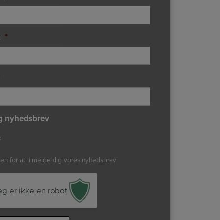
n
*
*
g nyhedsbrev
k
xen for at tilmelde dig vores nyhedsbrev
eg er ikke en robot