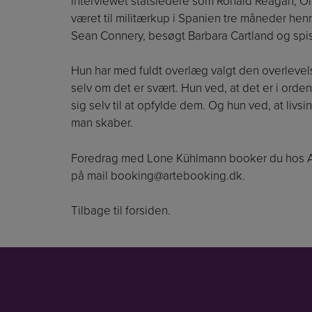
interviewet statsledere som Ronald Reagan, 
været til militærkup i Spanien tre måneder hen
Sean Connery, besøgt Barbara Cartland og spist
Hun har med fuldt overlæg valgt den overlevels
selv om det er svært. Hun ved, at det er i orden a
sig selv til at opfylde dem. Og hun ved, at livs
man skaber.
Foredrag med Lone Kühlmann booker du hos AR
på mail
booking@artebooking.dk
.
Tilbage til forsiden.