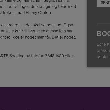
Olof Palme og Menachem Begin. Hun har
ne med tvillinger, drukket gin og tonic med
 frokost med Hillary Clinton.
esstrategi, at det skal se nemt ud. Også
t stille krav til livet, men at man kun har
BO
indhold ikke er noget man får. Det er noget,
Lone K
telefo
TE Booking på telefon 3848 1400 eller
bookin