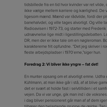
tidsbillede fra en tid hvor kvinder var ret vilde
ikke vælge mellem karriere og kærlighed. De vi
ligesom mænd. Mænd var rådvilde, fordi der pl
banehalvdel, og ville tages alvorligt. Og ville 
Radioavisen i 1972-73, og starter med Frederi
udnævnelse lige midt i ligestillingsdebatten. 
DR, men der er ikke tale om en nøgleroman. Bort
karaktererne frit opfundne. “Det jeg skriver i
fleste arbejdspladser i 1970´erne,”siger hun.
Foredrag 2: Vi bliver ikke yngre – fat det!
En munter opsang om et alvorligt emne. Udfra 
Kühlmann, at man ikke går i stå, af at blive ga
det er svært at holde fast i selvtilliden i et s
vejen. Da vi var unge, gik man ind i de voksne
i dag bliver pensioneret går man af af dem ig
tilhører den belastende gruppe
de ældre
. Tag