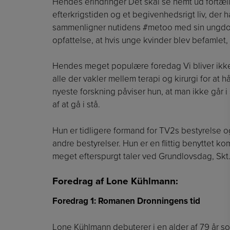
Hendes erindringer Det skal se nemt ud fortæl
efterkrigstiden og et begivenhedsrigt liv, der 
sammenligner nutidens #metoo med sin ungdom
opfattelse, at hvis unge kvinder blev befamlet
Hendes meget populære foredag Vi bliver ikke y
alle der vakler mellem terapi og kirurgi for a
nyeste forskning påviser hun, at man ikke går i
af at gå i stå.
Hun er tidligere formand for TV2s bestyrelse 
andre bestyrelser. Hun er en flittig benyttet ko
meget efterspurgt taler ved Grundlovsdag, S
Foredrag af Lone Kühlmann:
Foredrag 1: Romanen Dronningens tid
Lone Kühlmann debuterer i en alder af 79 år s