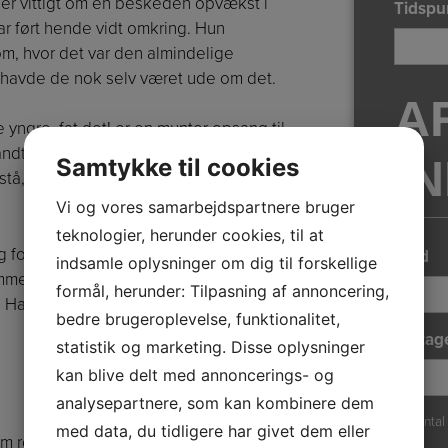
ler vittigt om en beskeden opvækst i
Tidspu
har ført hende vidt omkring. Hun
, hvor det var den almindelige
, havde de nok selv været ude om det.
A
ngre, fat det! er en munter opsang til
t håndtere alderdomstegnene. Udfra den
I
Samtykke til cookies
 stå, af at blive gammel. Man bliver gammel
Vi og vores samarbejdspartnere bruger
teknologier, herunder cookies, til at
og formand for eller medlem af en række
Sted
indsamle oplysninger om dig til forskellige
mmentator i TV, radio og aviser, og en
formål, herunder: Tilpasning af annoncering,
kt. Hans og andre mærkedage.
bedre brugeroplevelse, funktionalitet,
Deltag
statistik og marketing. Disse oplysninger
kan blive delt med annoncerings- og
analysepartnere, som kan kombinere dem
Ca. antal
med data, du tidligere har givet dem eller
om romanforfatter med Dronningens Tid. Et