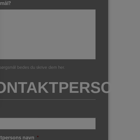
mål?
pørgsmål bedes du skrive dem her.
ONTAKTPERSONO
tpersons navn
*