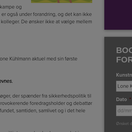
e kampe og
en er også under forandring, og det kan ikke
 kolleger. De ønsker ikke at vælge mellem
BO
FO
 Lone Kühlmann aktuel med sin første
Kunstn
ævnes.
7 bøger, der spænder fra sikkerhedspolitik til
Dato
*
 provokerende foredragsholder og debattør
undet, samtiden, samlivet og i det hele
Ønsket d