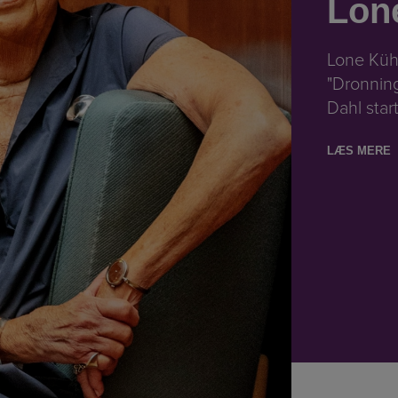
Lon
Lone Küh
"Dronnin
Dahl star
LÆS MERE