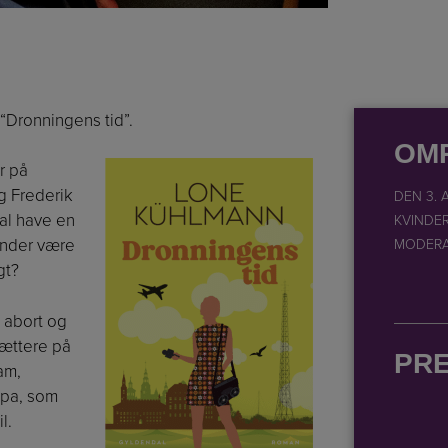
“Dronningens tid”.
OM
r på
g Frederik
DEN 3. 
al have en
KVINDE
vinder være
MODER
gt?
 abort og
ættere på
PR
am,
opa, som
l.