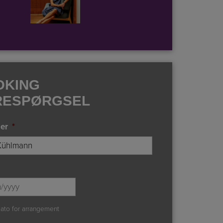
OKING
RESPØRGSEL
er
*
DD
slash
MM
ato for arrangement
slash