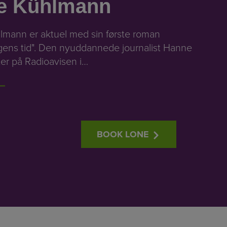
e Kühlmann
lmann er aktuel med sin første roman
gens tid". Den nyuddannede journalist Hanne
ter på Radioavisen i…
BOOK LONE