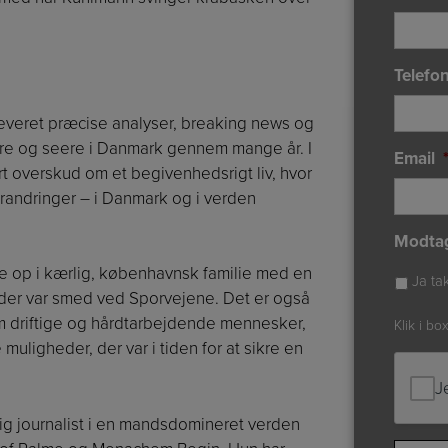
Telefo
leveret præcise analyser, breaking news og
æsere og seere i Danmark gennem mange år. I
Email
t overskud om et begivenhedsrigt liv, hvor
forandringer – i Danmark og i verden
Modta
se op i kærlig, københavnsk familie med en
Ja ta
, der var smed ved Sporvejene. Det er også
Om driftige og hårdtarbejdende mennesker,
Klik i bo
uligheder, der var i tiden for at sikre en
J
ig journalist i en mandsdomineret verden