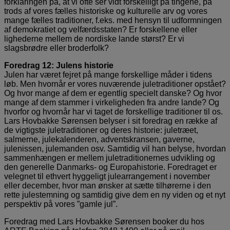
forklaringen på, at vi ofte ser vidt forskelligt på tingene, på
trods af vores fælles historiske og kulturelle arv og vores
mange fælles traditioner, f.eks. med hensyn til udformningen
af demokratiet og velfærdsstaten? Er forskellene eller
lighederne mellem de nordiske lande størst? Er vi
slagsbrødre eller broderfolk?
Foredrag 12: Julens historie
Julen har været fejret på mange forskellige måder i tidens
løb. Men hvornår er vores nuværende juletraditioner opstået?
Og hvor mange af dem er egentlig specielt danske? Og hvor
mange af dem stammer i virkeligheden fra andre lande? Og
hvorfor og hvornår har vi taget de forskellige traditioner til os.
Lars Hovbakke Sørensen belyser i sit foredrag en række af
de vigtigste juletraditioner og deres historie: juletræet,
salmerne, julekalenderen, adventskransen, gaverne,
julenissen, julemanden osv. Samtidig vil han belyse, hvordan
sammenhængen er mellem juletraditionernes udvikling og
den generelle Danmarks- og Europahistorie. Foredraget er
velegnet til ethvert hyggeligt julearrangement i november
eller december, hvor man ønsker at sætte tilhørerne i den
rette julestemning og samtidig give dem en ny viden og et nyt
perspektiv på vores ”gamle jul”.
Foredrag med Lars Hovbakke Sørensen booker du hos