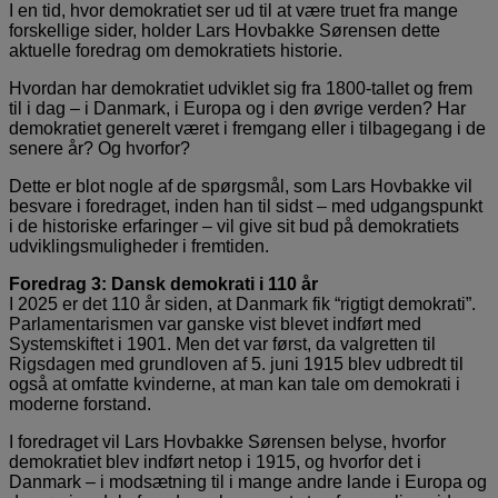
I en tid, hvor demokratiet ser ud til at være truet fra mange
forskellige sider, holder Lars Hovbakke Sørensen dette
aktuelle foredrag om demokratiets historie.
Hvordan har demokratiet udviklet sig fra 1800-tallet og frem
til i dag – i Danmark, i Europa og i den øvrige verden? Har
demokratiet generelt været i fremgang eller i tilbagegang i de
senere år? Og hvorfor?
Dette er blot nogle af de spørgsmål, som Lars Hovbakke vil
besvare i foredraget, inden han til sidst – med udgangspunkt
i de historiske erfaringer – vil give sit bud på demokratiets
udviklingsmuligheder i fremtiden.
Foredrag 3: Dansk demokrati i 110 år
I 2025 er det 110 år siden, at Danmark fik “rigtigt demokrati”.
Parlamentarismen var ganske vist blevet indført med
Systemskiftet i 1901. Men det var først, da valgretten til
Rigsdagen med grundloven af 5. juni 1915 blev udbredt til
også at omfatte kvinderne, at man kan tale om demokrati i
moderne forstand.
I foredraget vil Lars Hovbakke Sørensen belyse, hvorfor
demokratiet blev indført netop i 1915, og hvorfor det i
Danmark – i modsætning til i mange andre lande i Europa og