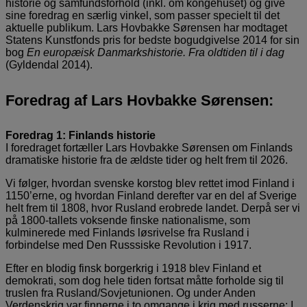
historie og samfundsforhold (inkl. om kongehuset) og give
sine foredrag en særlig vinkel, som passer specielt til det
aktuelle publikum. Lars Hovbakke Sørensen har modtaget
Statens Kunstfonds pris for bedste bogudgivelse 2014 for sin
bog
En europæisk Danmarkshistorie. Fra oldtiden til i dag
(Gyldendal 2014).
Foredrag af Lars Hovbakke Sørensen:
Foredrag 1:
Finlands historie
I foredraget fortæller Lars Hovbakke Sørensen om Finlands
dramatiske historie fra de ældste tider og helt frem til 2026.
Vi følger, hvordan svenske korstog blev rettet imod Finland i
1150’erne, og hvordan Finland derefter var en del af Sverige
helt frem til 1808, hvor Rusland erobrede landet. Derpå ser vi
på 1800-tallets voksende finske nationalisme, som
kulminerede med Finlands løsrivelse fra Rusland i
forbindelse med Den Russsiske Revolution i 1917.
Efter en blodig finsk borgerkrig i 1918 blev Finland et
demokrati, som dog hele tiden fortsat måtte forholde sig til
truslen fra Rusland/Sovjetunionen. Og under Anden
Verdenskrig var finnerne i to omgange i krig med russerne: I