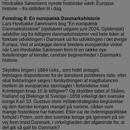
Hovbakke Sørensens nyeste historiske værk: Europas
historie – fra oldtiden til i dag.
Foredrag 8: En europæisk Danmarkshistorie
Lars Hovbakke Sørensens bog ”En europæisk
Danmarkshistorie” (opdateret udgave juni 2024, Gyldendal)
adskiller sig fra tidligere danmarkshistorier ved hele tiden at
forklare udviklingen i Danmark ud fra udviklingen i det øvrige
Europa. Ved at anlægge denne bredere europæiske vinkel
når Lars Hovbakke Sørensen frem til en række nye
fortolkninger af kendte, centrale begivenheder i Danmarks
historie.
Skyldtes krigen i 1864 f.eks., som hidtil antaget,
fejlslagne dispositioner fra de danskere politikeres side, eller
skal forklaringen søges i forskydningen af magtbalancen
mellem de europæiske stormagter i forbindelse med
Krimkrigen knap 10 år tidligere? Og skyldtes tabet af Skåne,
Halland og Blekinge til Sverige i 1658 virkeligt den svenske
konge Karl 10. Gustavs store militærstrategiske begravelse
og den danske konges mangel på samme, sådan som
mange historikere har hævdet. Eller var de indenrigspolitiske
forhold i Polen, som den svenske konge gik igennem på sin
vej frem imod Danmark, i virkeligheden det afgørende for, at
det gik så galt for Danmark?