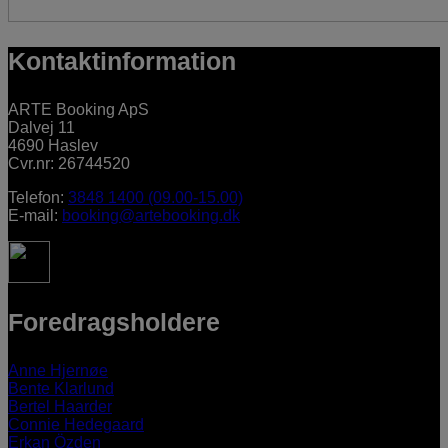
Kontaktinformation
ARTE Booking ApS
Dalvej 11
4690 Haslev
Cvr.nr: 26744520
Telefon:
3848 1400 (09.00-15.00)
E-mail:
booking@artebooking.dk
Foredragsholdere
Anne Hjernøe
Bente Klarlund
Bertel Haarder
Connie Hedegaard
Erkan Özden