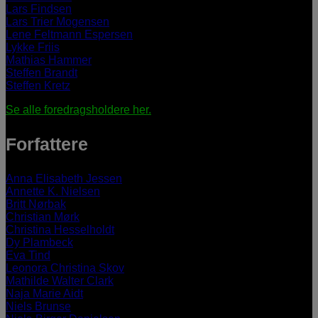
Lars Findsen
Lars Trier Mogensen
Lene Feltmann Espersen
Lykke Friis
Mathias Hammer
Steffen Brandt
Steffen Kretz
Se alle foredragsholdere her.
Forfattere
Anna Elisabeth Jessen
Annette K. Nielsen
Britt Nørbak
Christian Mørk
Christina Hesselholdt
Dy Plambeck
Eva Tind
Leonora Christina Skov
Mathilde Walter Clark
Naja Marie Aidt
Niels Brunse