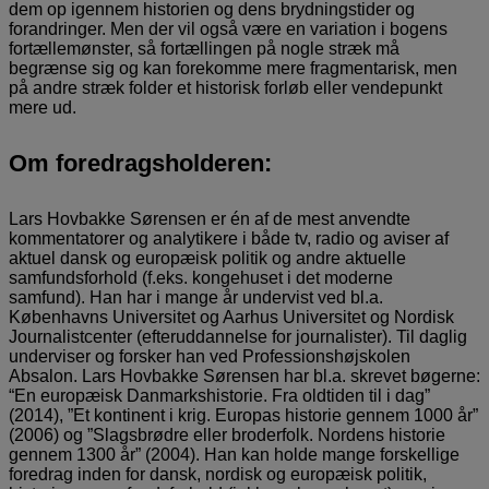
dem op igennem historien og dens brydningstider og
forandringer. Men der vil også være en variation i bogens
fortællemønster, så fortællingen på nogle stræk må
begrænse sig og kan forekomme mere fragmentarisk, men
på andre stræk folder et historisk forløb eller vendepunkt
mere ud.
Om foredragsholderen:
Lars Hovbakke Sørensen er én af de mest anvendte
kommentatorer og analytikere i både tv, radio og aviser af
aktuel dansk og europæisk politik og andre aktuelle
samfundsforhold (f.eks. kongehuset i det moderne
samfund). Han har i mange år undervist ved bl.a.
Københavns Universitet og Aarhus Universitet og Nordisk
Journalistcenter (efteruddannelse for journalister). Til daglig
underviser og forsker han ved Professionshøjskolen
Absalon. Lars Hovbakke Sørensen har bl.a. skrevet bøgerne:
“En europæisk Danmarkshistorie. Fra oldtiden til i dag”
(2014), ”Et kontinent i krig. Europas historie gennem 1000 år”
(2006) og ”Slagsbrødre eller broderfolk. Nordens historie
gennem 1300 år” (2004). Han kan holde mange forskellige
foredrag inden for dansk, nordisk og europæisk politik,