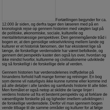
Fortællingen begynder for ca.
12.000 år siden, og derfra tager den læseren med på en
kronologisk rejse op gennem historien med vægten lagt på
de politiske, økonomiske, sociale, kulturelle og
mentalitetsmæssige perspektiver. Den gennemgående tråd i
bogen er, at den gensidige vekselvirkning mellem lande og
kulturer er et historisk fænomen, der har eksisteret lige så
længe, de forskellige verdensdele har været befolkede, og
gennem det perspektiv kaster den også lys over, hvordan og
ikke mindst hvorfor, kulturerne og civilisationerne udviklede
sig så forskelligt i de forskellige dele af verden.
Gennem historien har verdensdelenes indflydelse på
hinandens forhold haft mange former og retninger. En bog
som denne vil naturligvis ikke kunne rumme eller komme ind
på alle detaljer i alle landes og samfunds historie til alle tider.
Men formålet er også netop at skildre de lange linjer i
verdens historie ud fra et bestemt perspektiv og at forklare de
væsentligste forskelle på og ligheder imellem udviklingen i
de forskellige verdensdele. Derfor vil man igennem bogen
vende tilbage til de samme områder og kulturer for at følge