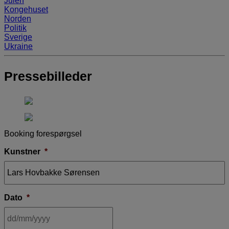
Julen
Kongehuset
Norden
Politik
Sverige
Ukraine
Pressebilleder
Booking forespørgsel
Kunstner
*
Dato
*