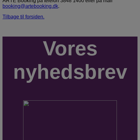
ARTE Booking på telefon 3848 1400 eller på mail
booking@artebooking.dk
.
Tilbage til forsiden.
Vores
nyhedsbrev