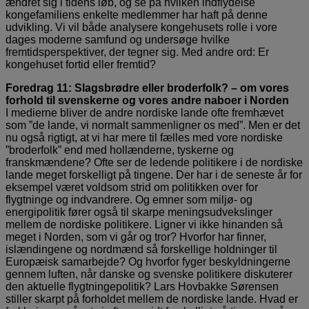
ændret sig i tidens løb, og se på hvilken indflydelse
kongefamiliens enkelte medlemmer har haft på denne
udvikling. Vi vil både analysere kongehusets rolle i vore
dages moderne samfund og undersøge hvilke
fremtidsperspektiver, der tegner sig. Med andre ord: Er
kongehuset fortid eller fremtid?
Foredrag 11: Slagsbrødre eller broderfolk? – om vores
forhold til svenskerne og vores andre naboer i Norden
I medierne bliver de andre nordiske lande ofte fremhævet
som ”de lande, vi normalt sammenligner os med”. Men er det
nu også rigtigt, at vi har mere til fælles med vore nordiske
”broderfolk” end med hollænderne, tyskerne og
franskmændene? Ofte ser de ledende politikere i de nordiske
lande meget forskelligt på tingene. Der har i de seneste år for
eksempel været voldsom strid om politikken over for
flygtninge og indvandrere. Og emner som miljø- og
energipolitik fører også til skarpe meningsudvekslinger
mellem de nordiske politikere. Ligner vi ikke hinanden så
meget i Norden, som vi går og tror? Hvorfor har finner,
islændingene og nordmænd så forskellige holdninger til
Europæisk samarbejde? Og hvorfor fyger beskyldningerne
gennem luften, når danske og svenske politikere diskuterer
den aktuelle flygtningepolitik? Lars Hovbakke Sørensen
stiller skarpt på forholdet mellem de nordiske lande. Hvad er