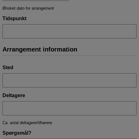
DD
Ønsket dato for arrangement
slash
MM
Tidspunkt
slash
YYYY
Arrangement information
Sted
Deltagere
Ca. antal deltagere/tilhørere
Spørgsmål?