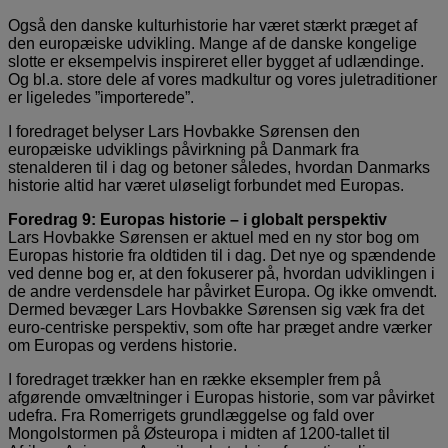
Også den danske kulturhistorie har været stærkt præget af
den europæiske udvikling. Mange af de danske kongelige
slotte er eksempelvis inspireret eller bygget af udlændinge.
Og bl.a. store dele af vores madkultur og vores juletraditioner
er ligeledes ”importerede”.
I foredraget belyser Lars Hovbakke Sørensen den
europæiske udviklings påvirkning på Danmark fra
stenalderen til i dag og betoner således, hvordan Danmarks
historie altid har været uløseligt forbundet med Europas.
Foredrag 9: Europas historie – i globalt perspektiv
Lars Hovbakke Sørensen er aktuel med en ny stor bog om
Europas historie fra oldtiden til i dag. Det nye og spændende
ved denne bog er, at den fokuserer på, hvordan udviklingen i
de andre verdensdele har påvirket Europa. Og ikke omvendt.
Dermed bevæger Lars Hovbakke Sørensen sig væk fra det
euro-centriske perspektiv, som ofte har præget andre værker
om Europas og verdens historie.
I foredraget trækker han en række eksempler frem på
afgørende omvæltninger i Europas historie, som var påvirket
udefra. Fra Romerrigets grundlæggelse og fald over
Mongolstormen på Østeuropa i midten af 1200-tallet til