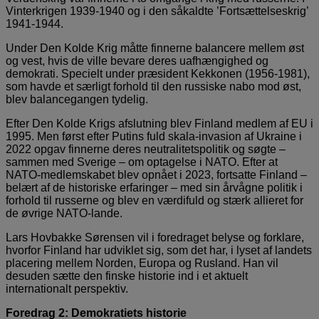
Vinterkrigen 1939-1940 og i den såkaldte ’Fortsættelseskrig’
1941-1944.
Under Den Kolde Krig måtte finnerne balancere mellem øst
og vest, hvis de ville bevare deres uafhængighed og
demokrati. Specielt under præsident Kekkonen (1956-1981),
som havde et særligt forhold til den russiske nabo mod øst,
blev balancegangen tydelig.
Efter Den Kolde Krigs afslutning blev Finland medlem af EU i
1995. Men først efter Putins fuld skala-invasion af Ukraine i
2022 opgav finnerne deres neutralitetspolitik og søgte –
sammen med Sverige – om optagelse i NATO. Efter at
NATO-medlemskabet blev opnået i 2023, fortsatte Finland –
belært af de historiske erfaringer – med sin årvågne politik i
forhold til russerne og blev en værdifuld og stærk allieret for
de øvrige NATO-lande.
Lars Hovbakke Sørensen vil i foredraget belyse og forklare,
hvorfor Finland har udviklet sig, som det har, i lyset af landets
placering mellem Norden, Europa og Rusland. Han vil
desuden sætte den finske historie ind i et aktuelt
internationalt perspektiv.
Foredrag 2: Demokratiets historie