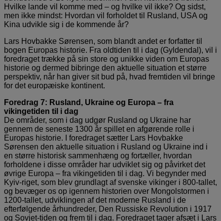
Hvilke lande vil komme med – og hvilke vil ikke? Og sidst,
men ikke mindst: Hvordan vil forholdet til Rusland, USA og
Kina udvikle sig i de kommende år?
Lars Hovbakke Sørensen, som blandt andet er forfatter til
bogen Europas historie. Fra oldtiden til i dag (Gyldendal), vil i
foredraget trække på sin store og unikke viden om Europas
historie og dermed bibringe den aktuelle situation et større
perspektiv, når han giver sit bud på, hvad fremtiden vil bringe
for det europæiske kontinent.
Foredrag 7: Rusland, Ukraine og Europa – fra
vikingetiden til i dag
De områder, som i dag udgør Rusland og Ukraine har
gennem de seneste 1300 år spillet en afgørende rolle i
Europas historie. I foredraget sætter Lars Hovbakke
Sørensen den aktuelle situation i Rusland og Ukraine ind i
en større historisk sammenhæng og fortæller, hvordan
forholdene i disse områder har udviklet sig og påvirket det
øvrige Europa – fra vikingetiden til i dag. Vi begynder med
Kyiv-riget, som blev grundlagt af svenske vikinger i 800-tallet,
og bevæger os op igennem historien over Mongolstormen i
1200-tallet, udviklingen af det moderne Rusland i de
efterfølgende århundreder, Den Russiske Revolution i 1917
og Sovjet-tiden og frem til i dag. Foredraget tager afsæt i Lars