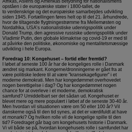
Afrikas, Asiens og Amerikas betydning for nationalismens
opståen i de europæiske stater i 1800-tallet, de
to verdenskrige og det europæiske samarbejdes udvikling
siden 1945. Fortællingen føres helt op til det 21. århundrede,
hvor de tiltagende flygtningestrømme fra Mellemøsten og
Nordafrika, USA’s nationalistiske udenrigspolitik under
Donald Trump, den agressive russiske udenrigspolitik under
Vladimir Putin, den globale klimakrise og covid-19 er med til
at påvirke den politiske, økonomiske og mentalitetsmæssige
udvikling i hele Europa.
Foredrag 10: Kongehuset – fortid eller fremtid?
I løbet af seneste 100 år har de kongeliges rolle i Danmark
ændret sig markant. Kongerne/dronningerne er gået fra at
være politiske ledere til at være ”kransekagefigurer” i et
moderne demokrati. Men har kongedømmet overhovedet
nogen berettigelse i dag? Og har kongedømmet nogen
chance for at overleve i et moderne, demokratisk
samfund? Umiddelbart ser det sådan ud. Kongehuset er
blevet mere og mere populært i løbet af de seneste 30-40 år.
Men hvordan vil situationen være om 50 eller 100 år? Vil
danskerne også til den tid synes, at det er værdifuldt at have
et monarki? Og hvilken rolle vil de kongelige spille til den
tid? Foredraget går bag om kongehusets historie i Danmark.
Vi vil både se på, hvordan kongehusets rolle i samfundet har