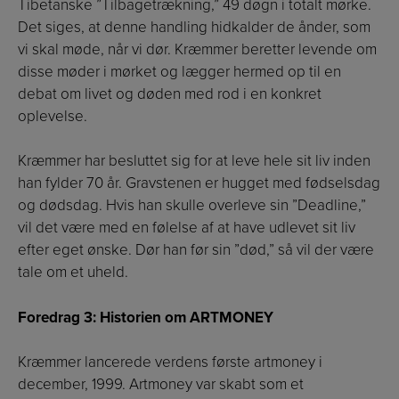
Tibetanske ”Tilbagetrækning,” 49 døgn i totalt mørke.
Det siges, at denne handling hidkalder de ånder, som
vi skal møde, når vi dør. Kræmmer beretter levende om
disse møder i mørket og lægger hermed op til en
debat om livet og døden med rod i en konkret
oplevelse.
Kræmmer har besluttet sig for at leve hele sit liv inden
han fylder 70 år. Gravstenen er hugget med fødselsdag
og dødsdag. Hvis han skulle overleve sin ”Deadline,”
vil det være med en følelse af at have udlevet sit liv
efter eget ønske. Dør han før sin ”død,” så vil der være
tale om et uheld.
Foredrag 3: Historien om ARTMONEY
Kræmmer lancerede verdens første artmoney i
december, 1999. Artmoney var skabt som et