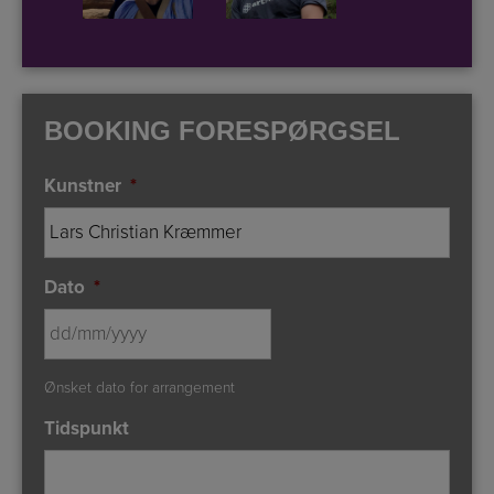
BOOKING FORESPØRGSEL
Kunstner
*
Dato
*
DD
Ønsket dato for arrangement
slash
MM
Tidspunkt
slash
YYYY