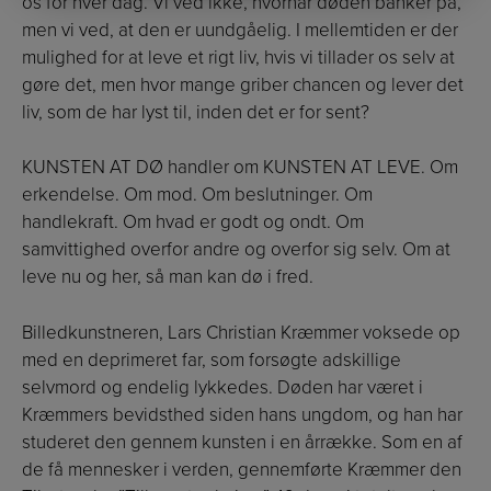
os for hver dag. Vi ved ikke, hvornår døden banker på,
men vi ved, at den er uundgåelig. I mellemtiden er der
mulighed for at leve et rigt liv, hvis vi tillader os selv at
gøre det, men hvor mange griber chancen og lever det
liv, som de har lyst til, inden det er for sent?
KUNSTEN AT DØ handler om KUNSTEN AT LEVE. Om
erkendelse. Om mod. Om beslutninger. Om
handlekraft. Om hvad er godt og ondt. Om
samvittighed overfor andre og overfor sig selv. Om at
leve nu og her, så man kan dø i fred.
Billedkunstneren, Lars Christian Kræmmer voksede op
med en deprimeret far, som forsøgte adskillige
selvmord og endelig lykkedes. Døden har været i
Kræmmers bevidsthed siden hans ungdom, og han har
studeret den gennem kunsten i en årrække. Som en af
de få mennesker i verden, gennemførte Kræmmer den