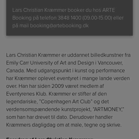
Lars Christian Kræmmer booker du hos ARTE
Booking på telefon
3848 1400 (09.00-15.00)
eller
på mail
booking@artebooking.dk
Lars Christian Kræmmer er uddannet billedkunstner fra
Emily Carr University of Art and Design i Vancouver,
Canada. Med udgangspunkt i kunst og performance
har Kræmmer oplevet eventyret i mange lande verden
over. Han har siden 2009 været medlem af
Eventyrenes Klub. Kræmmer er stifter af den
legendariske, ”Copenhagen Art Club” og det
verdensomspændende kunstprojekt, ”ARTMONEY,”
som han har drevet til dato. Derudover handler
Kræmmers dagligdag om at male, tegne og skrive.