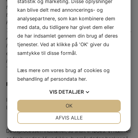
statistik og marketing. Disse oplysninger
fascinerende syvårs-rejse. Foredraget var en sand
kan blive delt med annoncerings- og
tour-de-force, der, inter alia, førte os forbi Canada, De
analysepartnere, som kan kombinere dem
Kanariske Øer, Mauretanien, Columbia, Kenya,
med data, du tidligere har givet dem eller
Tanzania, Uganda, Madagaskar, Nepal og Sydhavnen.
de har indsamlet gennem din brug af deres
Alt dette krydret med en gemmeført positiv,
tjenester. Ved at klikke på 'OK' giver du
livsbekræftende og finurlig tilgang til livet, rejsen og
samtykke til disse formål.
eventyret, der ikke kan undgå̊ både at forbløffe og
imponere beskueren.
Tom Twining-Ward
Læs mere om vores brug af cookies og
behandling af persondata
her
.
Foredrag 2: Kunsten at dø
VIS
DETALJER
Ingen levende kender døden, men hvor mange
JA
NEJ
OK
JA
NEJ
levende kender livet?
NØDVENDIGE
PRÆFERENCER
AFVIS ALLE
JA
NEJ
JA
NEJ
Dødsprocessen indtræffer, så snart vi fødes. Vi nærmer
MARKETING
STATISTIK