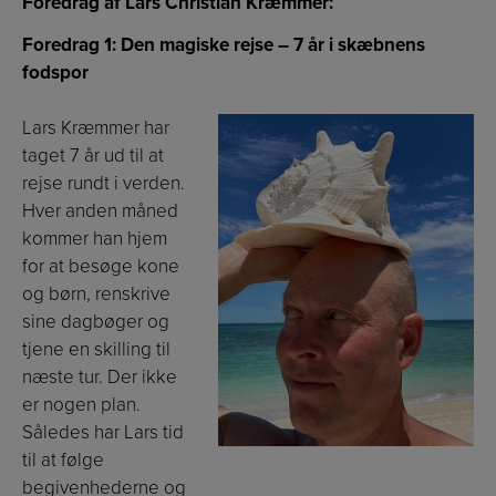
Foredrag af Lars Christian Kræmmer:
Foredrag 1: Den magiske rejse – 7 år i skæbnens
fodspor
Lars Kræmmer har
taget 7 år ud til at
rejse rundt i verden.
Hver anden måned
kommer han hjem
for at besøge kone
og børn, renskrive
sine dagbøger og
tjene en skilling til
næste tur. Der ikke
er nogen plan.
Således har Lars tid
til at følge
begivenhederne og