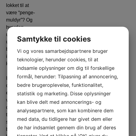
lokket til at
være “penge-
muldyr”? Og
hvordan
undgår man
Samtykke til cookies
ubevidst at
blive involveret
Vi og vores samarbejdspartnere bruger
i økonomisk
teknologier, herunder cookies, til at
kriminalitet?
indsamle oplysninger om dig til forskellige
formål, herunder: Tilpasning af annoncering,
I foredraget får
bedre brugeroplevelse, funktionalitet,
du konkrete
eksempler fra
statistik og marketing. Disse oplysninger
virkeligheden
kan blive delt med annoncerings- og
og lærer de
analysepartnere, som kan kombinere dem
tricks,
med data, du tidligere har givet dem eller
svindlere
de har indsamlet gennem din brug af deres
bruger, så du