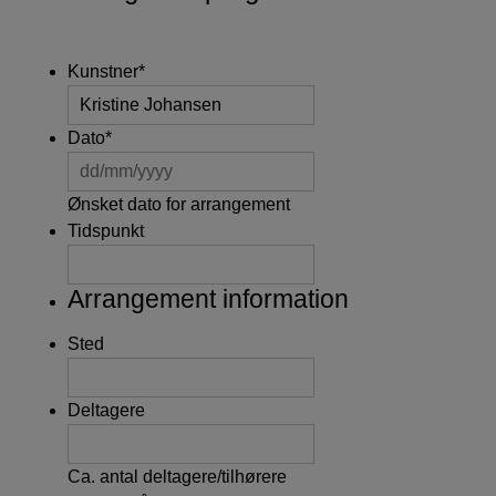
Kunstner
*
Dato
*
DD
slash
Ønsket dato for arrangement
MM
Tidspunkt
slash
YYYY
Arrangement information
Sted
Deltagere
Ca. antal deltagere/tilhørere