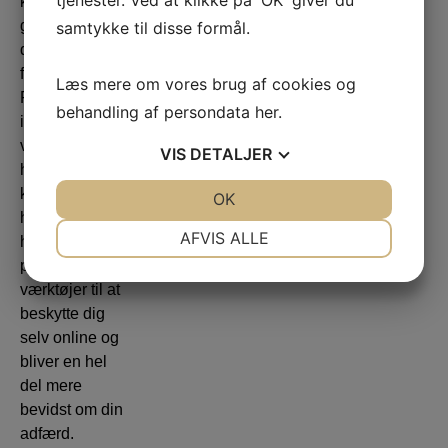
tjenester. Ved at klikke på 'OK' giver du
kan
gennemskue
samtykke til disse formål.
dem, før det er
for sent.
Læs mere om vores brug af cookies og
Foredraget
behandling af persondata
her
.
inddrager
virkelige
VIS
DETALJER
historier, der
kan ske for
JA
NEJ
OK
JA
NEJ
hvem som
NØDVENDIGE
PRÆFERENCER
AFVIS ALLE
helst. Du får
praktiske
JA
NEJ
JA
NEJ
værktøjer til at
MARKETING
STATISTIK
beskytte dig
selv online og
bliver en hel
del mere
bevidst om din
adfærd.