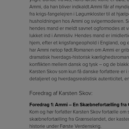
Ammi, da han bliver indkaldt.Ammi får af myndi
fra krigs-fangelejren i Løgumkloster til at hjælp
husholdningen hos Ammi og svigermoderen. Sn
hendes mand er meldt savnet ogformodes at vær
lukket ind i Ammisliv. Hendes mand er imidler
hjem, efter et krigsfangeophold i England, og 
har Ammi netop født.Romanen om Ammi er grib
dramatisk hverdags-historisk kærlighedsroman, 
konflikten mellem dansk og tysk – og de blakk
Karsten Skov som kun få danske forfattere er i s
detaljeret og hverdagsrealistisk autenticitet, e
Foredrag af Karsten Skov:
Foredrag 1: Ammi – En Skæbnefortælling fra
Kom og hør forfatter Karsten Skov fortælle om
skæbnefortælling fra Grænselandet, der kaster 
historie under Første Verdenskrig.