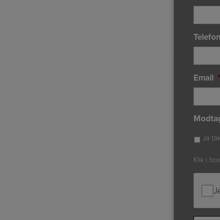
Telefo
Email
Modta
Ja ta
Klik i bo
J