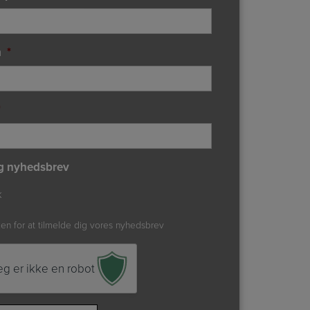
n
*
*
g nyhedsbrev
k
xen for at tilmelde dig vores nyhedsbrev
eg er ikke en robot