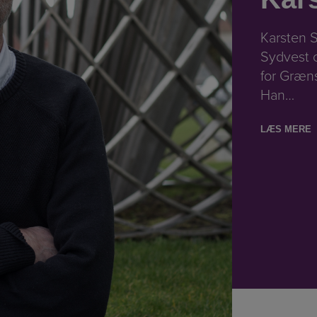
Karsten S
Sydvest o
for Græn
Han…
LÆS MERE