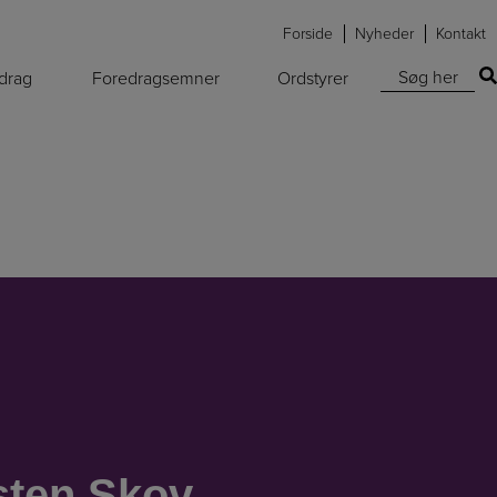
Forside
Nyheder
Kontakt
Søg efter:
edrag
Foredragsemner
Ordstyrer
sten Skov