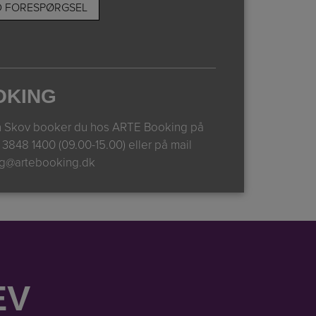
OKING
n Skov booker du hos ARTE Booking på
n
3848 1400 (09.00-15.00)
eller på mail
g@artebooking.dk
EV