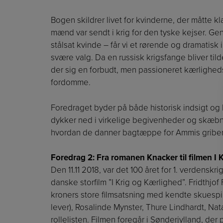
Bogen skildrer livet for kvinderne, der måtte 
mænd var sendt i krig for den tyske kejser. G
stålsat kvinde – får vi et rørende og dramatisk i
svære valg. Da en russisk krigsfange bliver til
der sig en forbudt, men passioneret kærlighedsh
fordomme.
Foredraget byder på både historisk indsigt og 
dykker ned i virkelige begivenheder og skæbn
hvordan de danner bagtæppe for Ammis griben
Foredrag 2: Fra romanen Knacker til filmen I 
Den 11.11 2018, var det 100 året for 1. verdensk
danske storfilm ”I Krig og Kærlighed”. Fridthjof
kroners store filmsatsning med kendte skuespi
lever), Rosalinde Mynster, Thure Lindhardt, N
rollelisten. Filmen foregår i Sønderjylland, der