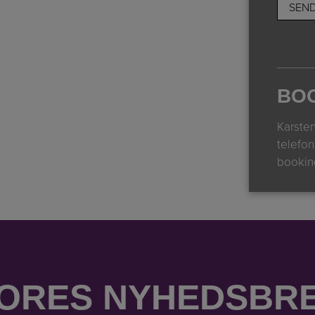
BO
Karste
telefo
bookin
ORES NYHEDSBR