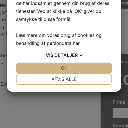
Spørgs
de har indsamlet gennem din brug af deres
der kæmpe for sig i de blodige
tjenester. Ved at klikke på 'OK' giver du
ste pris. Filmen er inspireret af Karsten
samtykke til disse formål.
rer historien om en dansksindet desertør,
 for at flygte fra militærtjeneste.
 flugt og den vanskelige tid i skjul for de
Læs mere om vores brug af cookies og
behandling af persondata
her
.
VIS
DETALJER
 arbejde med romanen og filmprojektet,
Har du s
tager udgangspunkt i virkelige personer
JA
NEJ
OK
JA
NEJ
K
NØDVENDIGE
PRÆFERENCER
AFVIS ALLE
Booking på telefon 3848 1400 eller på
JA
NEJ
JA
NEJ
MARKETING
STATISTIK
Firma
Kontak