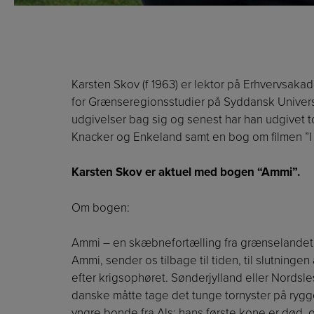
Karsten Skov (f 1963) er lektor på Erhvervsaka
for Grænseregionsstudier på Syddansk Univers
udgivelser bag sig og senest har han udgivet t
Knacker og Enkeland samt en bog om filmen ”I 
Karsten Skov er aktuel med bogen “Ammi”.
Om bogen:
Ammi – en skæbnefortælling fra grænselandet
Ammi, sender os tilbage til tiden, til slutningen
efter krigsophøret. Sønderjylland eller Nordsles
danske måtte tage det tunge tornyster på ryggen
yngre bonde fra Als; hans første kone er død