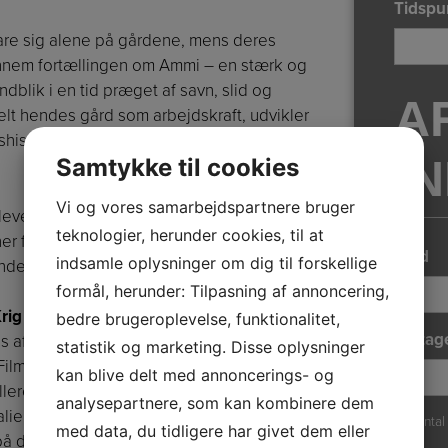
Tidspu
klare sig alene på gårdene, mens deres
ennem fortællingen om Ammi – en stærk og
ndblik i en tid præget af savn, slid og
A
delt hendes gård som arbejdskraft, udvikler
istorie på tværs af frontlinjer og
I
Samtykke til cookies
Vi og vores samarbejdspartnere bruger
levende fortællekunst, når Karsten Skov
teknologier, herunder cookies, til at
er fra Grænselandet under krigen – og
Sted
indsamle oplysninger om dig til forskellige
de historie.
formål, herunder: Tilpasning af annoncering,
Krig og Kærlighed
bedre brugeroplevelse, funktionalitet,
Deltag
rigs afslutning, dagen for premieren på den
statistik og marketing. Disse oplysninger
 Film stod bag den 42 millioner
kan blive delt med annoncerings- og
llere som Sebastian Jessen (Mens vi
analysepartnere, som kan kombinere dem
atalie Maduenõ og Ulrich Thomsen på
Ca. antal
med data, du tidligere har givet dem eller
 på den tid var en del af det krigsførende