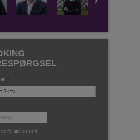
OKING
RESPØRGSEL
er
*
DD
slash
MM
ato for arrangement
slash