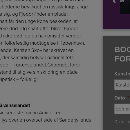
ghederne bevilliget en russisk krigsfange
e sig, og Fjodor finder en plads i
art får den unge kone beskeden, at
e død. Og snart efter bliver Fjodor
tid ikke død, og da han omsider vender
en folkefestlig modtagelse i København,
BO
ende. Karsten Skov har skrevet en
FO
der samtidig belyser nationalitets-
ede – i grænselandet.Gribende, fordi
tand til at give sin skildring en både
Kunstn
mpatisk – folkelig!
Dato
*
 Grænselandet
 sin seneste roman Ammi – en
lys over en overset side af Sønderjyllands
Ønsket d