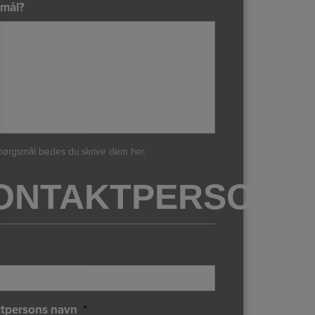
mål?
pørgsmål bedes du skrive dem her.
ONTAKTPERSONO
tpersons navn
*