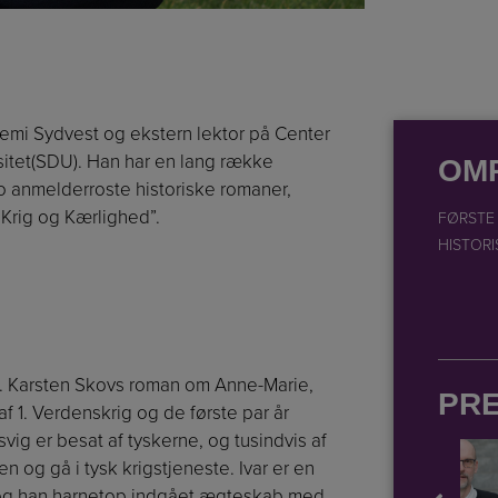
demi Sydvest og ekstern lektor på Center
itet(SDU). Han har en lang række
OM
o anmelderroste historiske romaner,
Krig og Kærlighed”.
FØRSTE
HISTOR
. Karsten Skovs roman om Anne-Marie,
PR
 af 1. Verdenskrig og de første par år
vig er besat af tyskerne, og tusindvis af
 og gå i tysk krigstjeneste. Ivar er en
, og han harnetop indgået ægteskab med