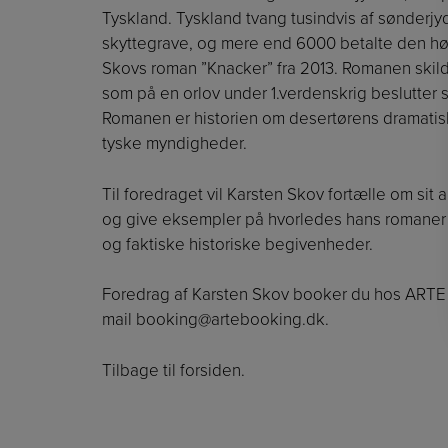
Tyskland. Tyskland tvang tusindvis af sønderjy
skyttegrave, og mere end 6000 betalte den høje
Skovs roman ”Knacker” fra 2013. Romanen skild
som på en orlov under 1.verdenskrig beslutter sig
Romanen er historien om desertørens dramatiske
tyske myndigheder.
Til foredraget vil Karsten Skov fortælle om sit
og give eksempler på hvorledes hans romaner 
og faktiske historiske begivenheder.
Foredrag af Karsten Skov booker du hos ARTE 
mail
booking@artebooking.dk
.
Tilbage til forsiden.