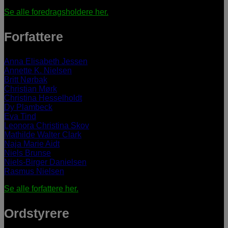
Se alle foredragsholdere her.
Forfattere
Anna Elisabeth Jessen
Annette K. Nielsen
Britt Nørbak
Christian Mørk
Christina Hesselholdt
Dy Plambeck
Eva Tind
Leonora Christina Skov
Mathilde Walter Clark
Naja Marie Aidt
Niels Brunse
Niels-Birger Danielsen
Rasmus Nielsen
Se alle forfattere her.
Ordstyrere