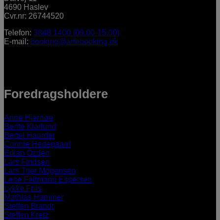
4690 Haslev
Cvr.nr: 26744520
Telefon:
3848 1400 (09.00-15.00)
E-mail:
booking@artebooking.dk
Foredragsholdere
Anne Hjernøe
Bente Klarlund
Bertel Haarder
Connie Hedegaard
Erkan Özden
Lars Findsen
Lars Trier Mogensen
Lene Feltmann Espersen
Lykke Friis
Mathias Hammer
Steffen Brandt
Steffen Kretz