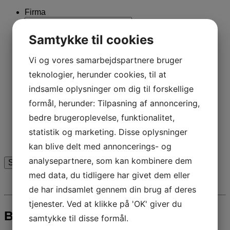
Firma
Kontaktpersons navn
*
Samtykke til cookies
Telefon
*
Vi og vores samarbejdspartnere bruger
teknologier, herunder cookies, til at
Email
*
indsamle oplysninger om dig til forskellige
Modtag nyhedsbrev
formål, herunder: Tilpasning af annoncering,
Ja tak
bedre brugeroplevelse, funktionalitet,
Klik i boxen for at tilmelde dig vores nyhedsbrev
statistik og marketing. Disse oplysninger
Jeg er ikke en robot
kan blive delt med annoncerings- og
analysepartnere, som kan kombinere dem
med data, du tidligere har givet dem eller
de har indsamlet gennem din brug af deres
tjenester. Ved at klikke på 'OK' giver du
Booking
samtykke til disse formål.