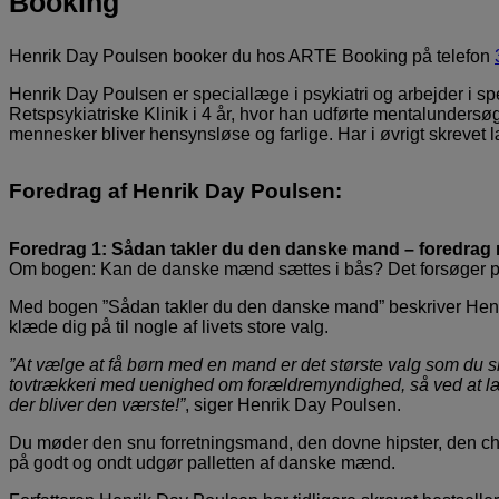
Booking
Henrik Day Poulsen booker du hos ARTE Booking på telefon
Henrik Day Poulsen er speciallæge i psykiatri og arbejder i spe
Retspsykiatriske Klinik i 4 år, hvor han udførte mentalundersøg
mennesker bliver hensynsløse og farlige. Har i øvrigt skrevet l
Foredrag af Henrik Day Poulsen:
Foredrag 1: Sådan takler du den danske mand – foredra
Om bogen: Kan de danske mænd sættes i bås? Det forsøger ps
Med bogen ”Sådan takler du den danske mand” beskriver Henrik
klæde dig på til nogle af livets store valg.
”At vælge at få børn med en mand er det største valg som du skal
tovtrækkeri med uenighed om forældremyndighed, så ved at læse
der bliver den værste!”
, siger Henrik Day Poulsen.
Du møder den snu forretningsmand, den dovne hipster, den c
på godt og ondt udgør palletten af danske mænd.