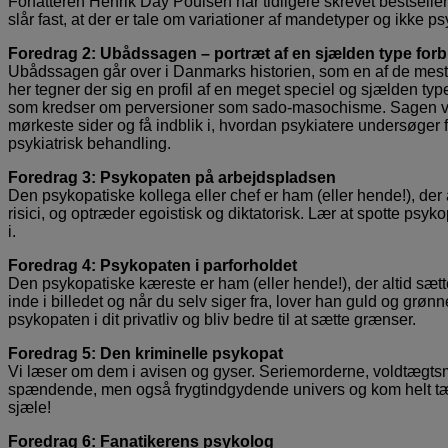
Forfatteren Henrik Day Poulsen har tidligere skrevet bestsel
slår fast, at der er tale om variationer af mandetyper og ikke ps
Foredrag 2: Ubådssagen – portræt af en sjælden type forb
Ubådssagen går over i Danmarks historien, som en af de mest
her tegner der sig en profil af en meget speciel og sjælden typ
som kredser om perversioner som sado-masochisme. Sagen vil bl
mørkeste sider og få indblik i, hvordan psykiatere undersøger f
psykiatrisk behandling.
Foredrag 3: Psykopaten på arbejdspladsen
Den psykopatiske kollega eller chef er ham (eller hende!), der 
risici, og optræder egoistisk og diktatorisk. Lær at spotte psy
i.
Foredrag 4: Psykopaten i parforholdet
Den psykopatiske kæreste er ham (eller hende!), der altid sæ
inde i billedet og når du selv siger fra, lover han guld og gr
psykopaten i dit privatliv og bliv bedre til at sætte grænser.
Foredrag 5: Den kriminelle psykopat
Vi læser om dem i avisen og gyser. Seriemorderne, voldtægts
spændende, men også frygtindgydende univers og kom helt tæt 
sjæle!
Foredrag 6: Fanatikerens psykolog