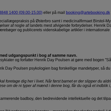
3848 1400 (09.00-15.00)
eller på mail
booking@artebooking.dk
ciallægepraksis på Østerbro samt i medicinalfirmaet Birstol-Myer
elser af nogle af landets mest afvigende forbrydelser. Henrik Da
ærebøger og publicerets videnskabelige artikler i internationale l
g med udgangspunkt i bog af samme navn.
ykiater og forfatter Henrik Day Poulsen at gøre med bogen ”S
 Day Poulsen psykologien bag forskellige mandetyper, så du ka
 foretage dig her i livet. Når først barnet er der slipper du ald
 om de ni typer af mænd i denne bog, får du også et indblik i,
harmerende badboy, den bedrevidende intellektuelle og det ti