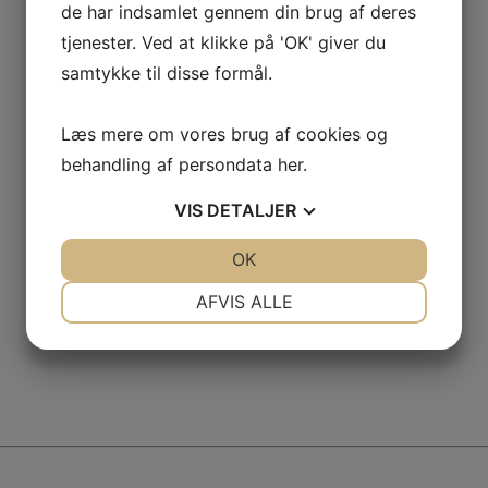
de har indsamlet gennem din brug af deres
tjenester. Ved at klikke på 'OK' giver du
samtykke til disse formål.
Læs mere om vores brug af cookies og
behandling af persondata
her
.
VIS
DETALJER
JA
NEJ
OK
JA
NEJ
NØDVENDIGE
PRÆFERENCER
AFVIS ALLE
JA
NEJ
JA
NEJ
MARKETING
STATISTIK