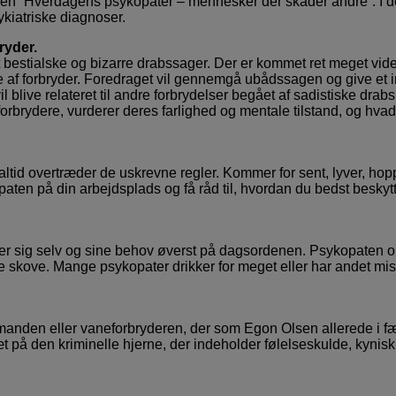
leren ”Hverdagens psykopater – mennesker der skader andre”. I 
ykiatriske diagnoser.
ryder.
 bestialske og bizarre drabssager. Der er kommet ret meget v
e af forbryder. Foredraget vil gennemgå ubådssagen og give et in
ive relateret til andre forbrydelser begået af sadistiske drabs
orbrydere, vurderer deres farlighed og mentale tilstand, og hvad
altid overtræder de uskrevne regler. Kommer for sent, lyver, hop
kopaten på din arbejdsplads og få råd til, hvordan du bedst besky
tter sig selv og sine behov øverst på dagsordenen. Psykopaten 
ønne skove. Mange psykopater drikker for meget eller har andet mi
manden eller vaneforbryderen, der som Egon Olsen allerede i f
på den kriminelle hjerne, der indeholder følelseskulde, kynisk