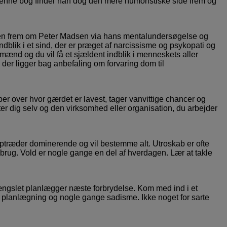
denne bog finder han dog den mere humoristiske side frem og
iden frem om Peter Madsen via hans mentalundersøgelse og
dblik i et sind, der er præget af narcissisme og psykopati og
mænd og du vil få et sjældent indblik i menneskets aller
 der ligger bag anbefaling om forvaring dom til
per over hvor gærdet er lavest, tager vanvittige chancer og
tter dig selv og den virksomhed eller organisation, du arbejder
optræder dominerende og vil bestemme alt. Utroskab er ofte
sbrug. Vold er nogle gange en del af hverdagen. Lær at takle
ængslet planlægger næste forbrydelse. Kom med ind i et
 planlægning og nogle gange sadisme. Ikke noget for sarte