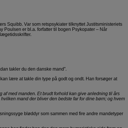
s Squibb. Var som retspsykiater tilknyttet Justitsministeriets
y Poulsen er bl.a. forfatter til bogen Psykopater – Når
ægetidsskrifter.
ådan takler du den danske mand”.
n lære at takle din type på godt og ondt. Han forsøger at
rig af med manden. Et brudt forhold kan give anledning til års
 hvilken mand der bliver den bedste far for dine børn; og hvem
lpasningssyge bløddyr som sammen med fire andre mandetyper