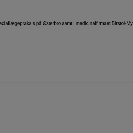
peciallægepraksis på Østerbro samt i medicinalfirmaet Birstol-