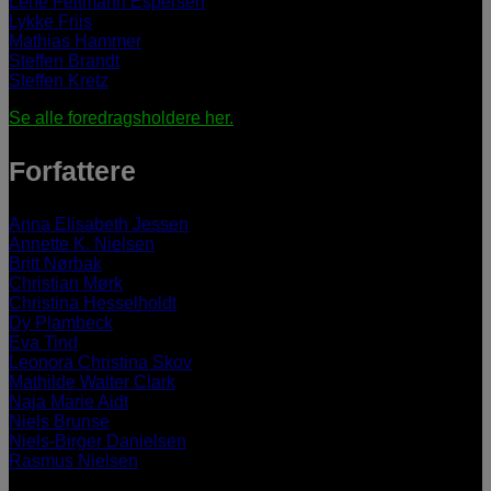
Lene Feltmann Espersen
Lykke Friis
Mathias Hammer
Steffen Brandt
Steffen Kretz
Se alle foredragsholdere her.
Forfattere
Anna Elisabeth Jessen
Annette K. Nielsen
Britt Nørbak
Christian Mørk
Christina Hesselholdt
Dy Plambeck
Eva Tind
Leonora Christina Skov
Mathilde Walter Clark
Naja Marie Aidt
Niels Brunse
Niels-Birger Danielsen
Rasmus Nielsen