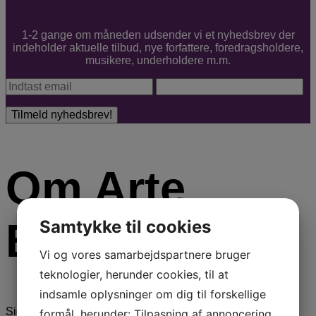
1-2 gange om måneden udsender vi et nyhedsbrev der
indeholder aktuelle tilbud, nye forfattere, foredragsholdere,
musikere, underholdere m.m.
Om Arte
Booking
Samtykke til cookies
Vi og vores samarbejdspartnere bruger
teknologier, herunder cookies, til at
indsamle oplysninger om dig til forskellige
Siden 1946 har ARTE Booking formidlet foredrag,
formål, herunder: Tilpasning af annoncering,