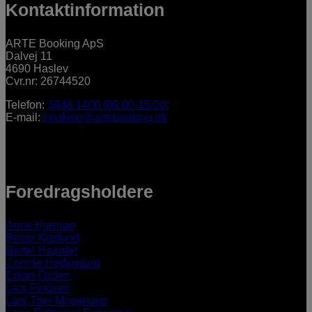
Kontaktinformation
ARTE Booking ApS
Dalvej 11
4690 Haslev
Cvr.nr: 26744520
Telefon:
3848 1400 (09.00-15.00)
E-mail:
booking@artebooking.dk
Foredragsholdere
Anne Hjernøe
Bente Klarlund
Bertel Haarder
Connie Hedegaard
Erkan Özden
Lars Findsen
Lars Trier Mogensen