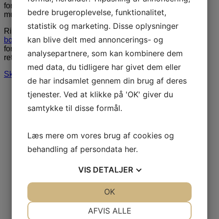
foredragsholdere, underholdning, stand-up komikere og
bedre brugeroplevelse, funktionalitet,
musik.
statistik og marketing. Disse oplysninger
Ring til os på
3848 1400
eller send en mail til
kan blive delt med annoncerings- og
booking@artebooking.dk
. Vi tilbyder hurtig og professionel
formidling. Vi glæder os til at hjælpe dig med at finde den
analysepartnere, som kan kombinere dem
rette person til jeres næste arrangement.
med data, du tidligere har givet dem eller
Skriv til os via formular
de har indsamlet gennem din brug af deres
tjenester. Ved at klikke på 'OK' giver du
samtykke til disse formål.
Læs mere om vores brug af cookies og
behandling af persondata
her
.
VIS
DETALJER
JA
NEJ
OK
JA
NEJ
NØDVENDIGE
PRÆFERENCER
AFVIS ALLE