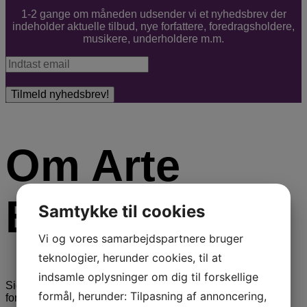
1-2 gange om måneden udsender vi et nyhedsbrev der
indeholder aktuelle tilbud, nye forfattere, foredragsholdere,
musikere, underholdere m.m.
Om Arte
Booking
Samtykke til cookies
Vi og vores samarbejdspartnere bruger
teknologier, herunder cookies, til at
indsamle oplysninger om dig til forskellige
Siden 1946 har ARTE Booking formidlet foredrag,
formål, herunder: Tilpasning af annoncering,
foredragsholdere, underholdning, stand-up komikere og