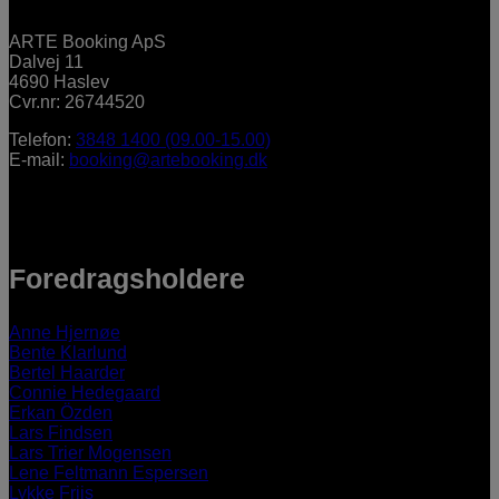
ARTE Booking ApS
Dalvej 11
4690 Haslev
Cvr.nr: 26744520
Telefon:
3848 1400 (09.00-15.00)
E-mail:
booking@artebooking.dk
Foredragsholdere
Anne Hjernøe
Bente Klarlund
Bertel Haarder
Connie Hedegaard
Erkan Özden
Lars Findsen
Lars Trier Mogensen
Lene Feltmann Espersen
Lykke Friis