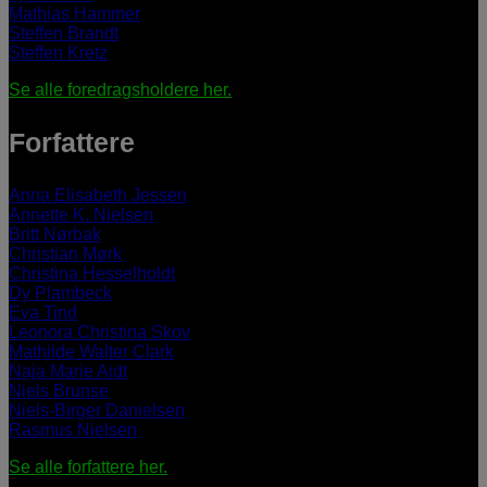
Mathias Hammer
Steffen Brandt
Steffen Kretz
Se alle foredragsholdere her.
Forfattere
Anna Elisabeth Jessen
Annette K. Nielsen
Britt Nørbak
Christian Mørk
Christina Hesselholdt
Dy Plambeck
Eva Tind
Leonora Christina Skov
Mathilde Walter Clark
Naja Marie Aidt
Niels Brunse
Niels-Birger Danielsen
Rasmus Nielsen
Se alle forfattere her.