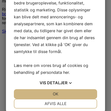
musik.
bedre brugeroplevelse, funktionalitet,
statistik og marketing. Disse oplysninger
Ring til os på
3848 1400
eller send en mail til
booking@artebooking.dk
. Vi tilbyder hurtig og professionel
kan blive delt med annoncerings- og
formidling. Vi glæder os til at hjælpe dig med at finde den
rette person til jeres næste arrangement.
analysepartnere, som kan kombinere dem
med data, du tidligere har givet dem eller
Skriv til os via formular
de har indsamlet gennem din brug af deres
tjenester. Ved at klikke på 'OK' giver du
samtykke til disse formål.
Læs mere om vores brug af cookies og
behandling af persondata
her
.
VIS
DETALJER
JA
NEJ
OK
JA
NEJ
NØDVENDIGE
PRÆFERENCER
AFVIS ALLE