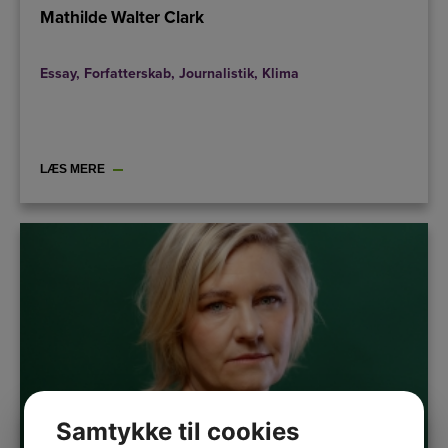
Mathilde Walter Clark
Essay
,
Forfatterskab
,
Journalistik
,
Klima
LÆS MERE
Samtykke til cookies