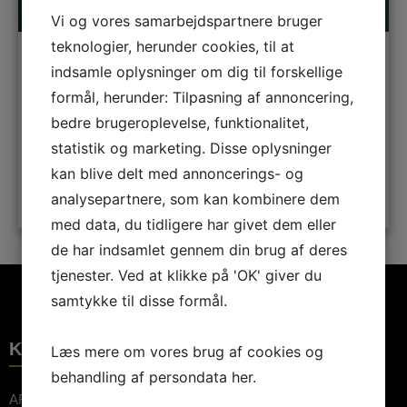
Vi og vores samarbejdspartnere bruger
teknologier, herunder cookies, til at
Stine Askov
indsamle oplysninger om dig til forskellige
formål, herunder: Tilpasning af annoncering,
Forfatterskab
,
Skrivning
bedre brugeroplevelse, funktionalitet,
statistik og marketing. Disse oplysninger
kan blive delt med annoncerings- og
analysepartnere, som kan kombinere dem
LÆS MERE
med data, du tidligere har givet dem eller
de har indsamlet gennem din brug af deres
tjenester. Ved at klikke på 'OK' giver du
samtykke til disse formål.
KONTAKTINFORMATION
Læs mere om vores brug af cookies og
behandling af persondata
her
.
ARTE Booking ApS