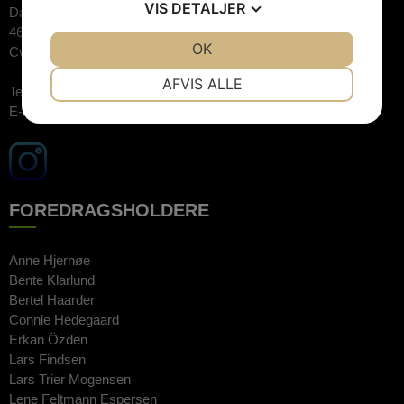
VIS
DETALJER
Dalvej 11
4690 Haslev
JA
NEJ
OK
JA
NEJ
Cvr.nr: 26744520
NØDVENDIGE
PRÆFERENCER
AFVIS ALLE
Telefon:
3848 1400 (09.00-15.00)
E-mail:
booking@artebooking.dk
JA
NEJ
JA
NEJ
MARKETING
STATISTIK
FOREDRAGSHOLDERE
Anne Hjernøe
Bente Klarlund
Bertel Haarder
Connie Hedegaard
Erkan Özden
Lars Findsen
Lars Trier Mogensen
Lene Feltmann Espersen