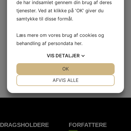
de har indsamlet gennem din brug af deres
tjenester. Ved at klikke på 'OK' giver du
samtykke til disse formål.
Læs mere om vores brug af cookies og
behandling af persondata
her
.
VIS
DETALJER
JA
NEJ
OK
JA
NEJ
NØDVENDIGE
PRÆFERENCER
AFVIS ALLE
JA
NEJ
JA
NEJ
MARKETING
STATISTIK
EDRAGSHOLDERE
FORFATTERE